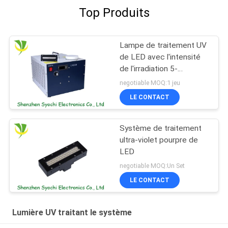
Top Produits
Lampe de traitement UV
de LED avec l'intensité
de l'irradiation 5-
12w/Cm2
negotiable MOQ:1 jeu
LE CONTACT
Système de traitement
ultra-violet pourpre de
LED
negotiable MOQ:Un Set
LE CONTACT
Lumière UV traitant le système