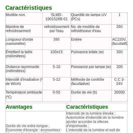
Caractéristiques
Modèle non.
SLMD-
Quantité de lampe UV
1
1001528B-01
(PCs)
Manière de
refroidissement
No. de modèle de
260
refroidissement
par l'eau
refroidisseur d'eau
Longueur d'onde
395
Entrée
AC220V,
(nanomètre)
(facultatif)
Émettant la taille
100x15
Puissance totale (w)
300
(millimètres)
Distance rayonnante
5-10
Puissance par lampe (w)
200
(millimètres)
Intensité d'irradiation (²
5-12
Méthode de contrôle
C.C 3-
de W/cm)
(facultative)
24V
Température ambiante
0-50
Durée de vie (h)
20000
(℃)
Avantages
Caractéristiques
Intensité de la lumière élevée ;
Automobile d'intensité de la lumière
ajuster accorder la vitesse
Durée de vie extra-longue ;
d'imprimante ;
Économie d'énergie : économisez
L'intensité de la lumière et soit de