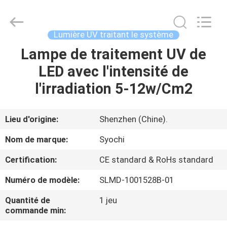
2026
Shenzhen
Syochi
Electronics
Co.,
Lumière UV traitant le système
Ltd.
All
Lampe de traitement UV de
MAISON
Rights
Reserved.
LED avec l'intensité de
PRODUITS
l'irradiation 5-12w/Cm2
AU
Lieu d'origine:
Shenzhen (Chine).
SUJET
Nom de marque:
Syochi
DE
Certification:
CE standard & RoHs standard
NOUS
Numéro de modèle:
SLMD-1001528B-01
VISITE
Quantité de
1 jeu
commande min:
D'USINE