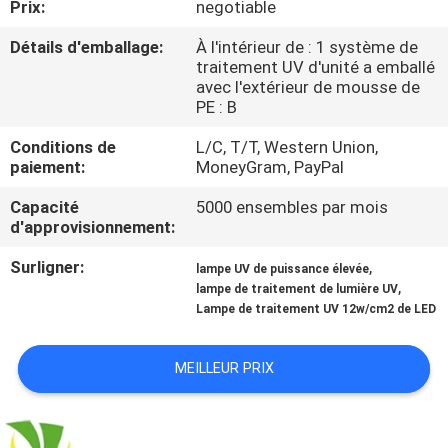
Prix:
negotiable
CONTRÔLE
Détails d'emballage:
À l'intérieur de : 1 système de
traitement UV d'unité a emballé
DE
avec l'extérieur de mousse de
PE : B
QUALITÉ
Conditions de
L/C, T/T, Western Union,
paiement:
MoneyGram, PayPal
CONTACTEZ-
Capacité
5000 ensembles par mois
NOUS
d'approvisionnement:
Surligner:
,
lampe UV de puissance élevée
NOUVELLES
,
lampe de traitement de lumière UV
Lampe de traitement UV 12w/cm2 de LED
DEMANDEZ
MEILLEUR PRIX
UNE
CITATION