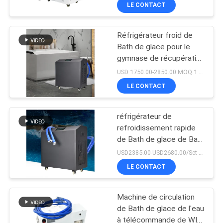
de glace de désinfection
LE CONTACT
de l'ozone de hausse
CONTRÔLE
Réfrigérateur froid de
DE
8
Bath de glace pour le
QUALITÉ
gymnase de récupération
Tache UV de LED
et de forme physique de
USD 1750.00-2850.00 MOQ:1 ensemble
traitant le système
sports professionnels
CONTACTEZ-
LE CONTACT
NOUS
réfrigérateur de
refroidissement rapide
NOUVELLES
de Bath de glace de Bath
38
chaud de certification de
USD2385.00-USD2680.00/Set MOQ:1SET
la CE de 1P 2P XP Mini
Réfrigérateur de
DEMANDEZ
LE CONTACT
Portable pour l'athlète
UNE
Bath de glace
Machine de circulation
CITATION
de Bath de glace de l'eau
à télécommande de WIFI