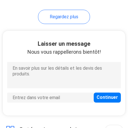
21
Regardez plus
Four de traitement
UV
Laisser un message
Nous vous rappellerons bientôt!
18
Lampe UV de LED
pour la machine
d'impression