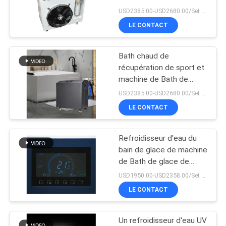
d'intérieur pour le sport
PLAN
USD2385.00-USD2680.00/Set MOQ:1SET
LE CONTACT
DU
19
SITE
Machine de Bath de
Bath chaud de
récupération de sport et
glace
PRIVACY
machine de Bath de
glace pour la
POLICY
USD2385.00-USD2680.00/Set MOQ:1SET
récupération
LE CONTACT
d'athlétisme
Refroidisseur d'eau du
2
bain de glace de machine
Refroidisseur d'eau
de Bath de glace de
contrôle d'appli de Tuya
USD1950.00-USD2358.00/Set MOQ:1set
industriel
pour des
LE CONTACT
piscines/baquets
Un refroidisseur d'eau UV