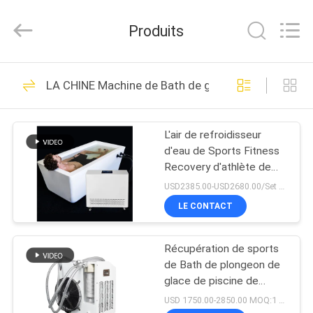
2026
Shenzhen
Syochi
Produits
Electronics
Co.,
Ltd.
All
MAISON
Rights
70
Reserved.
LA CHINE Machine de Bath de glace
LED UV traitant le
PRODUITS
système
L'air de refroidisseur
d'eau de Sports Fitness
AU
Recovery d'athlète de
SUJET
personnalisation s'est
USD2385.00-USD2680.00/Set MOQ:1
refroidi
DE
LE CONTACT
79
NOUS
LED UV traitant
Récupération de sports
de Bath de plongeon de
VISITE
l'équipement
glace de piscine de
station thermale de Bath
D'USINE
USD 1750.00-2850.00 MOQ:1 ensemble