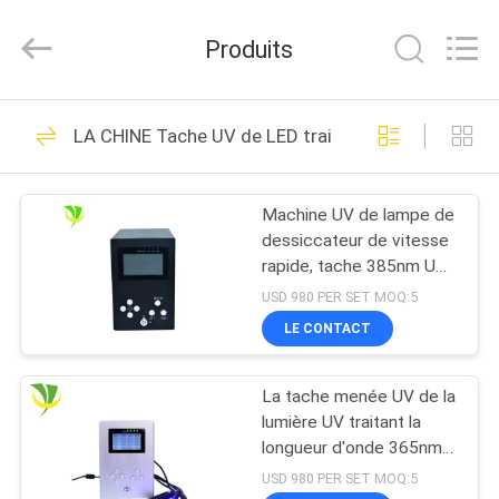
2026
Shenzhen
Syochi
Produits
Electronics
Co.,
Ltd.
All
MAISON
Rights
70
Reserved.
LA CHINE Tache UV de LED traitant le système
LED UV traitant le
PRODUITS
système
Machine UV de lampe de
dessiccateur de vitesse
AU
rapide, tache 385nm UV
SUJET
traitant l'angle de
USD 980 PER SET MOQ:5
visualisation large de
DE
LE CONTACT
système
79
NOUS
LED UV traitant
La tache menée UV de la
lumière UV traitant la
VISITE
l'équipement
longueur d'onde 365nm
de système sèchent
D'USINE
USD 980 PER SET MOQ:5