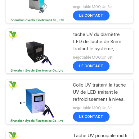
système, précision UV de
PLAN
negotiable MOQ:Un Set
LED traitant pour le
LE CONTACT
DU
dispositif médical
19
SITE
Machine de Bath de
tache UV du diamètre
LED de tache de 8mm
glace
PRIVACY
traitant le système,
équipement d'irradiation
POLICY
negotiable MOQ:Un Set
de lumière UV de LED
LE CONTACT
Colle UV traitant la tache
2
UV de LED traitant le
Refroidisseur d'eau
refroidissement à niveau
dominant de nature
negotiable MOQ:Un Set
industriel
d'intensité
LE CONTACT
Tache UV principale multi