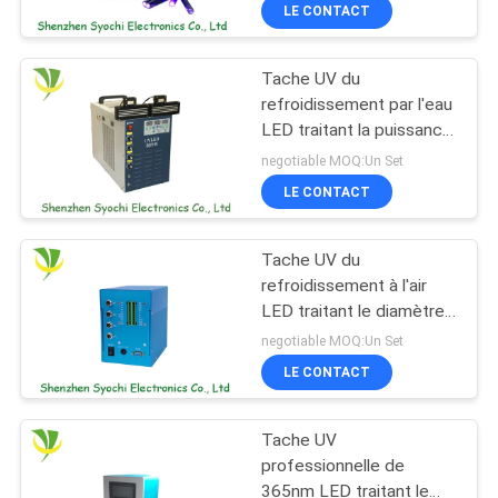
rapidement la garantie de
LE CONTACT
1 an
CONTRÔLE
Tache UV du
DE
8
refroidissement par l'eau
QUALITÉ
LED traitant la puissance
Tache UV de LED
à niveau dominant 365-
negotiable MOQ:Un Set
traitant le système
395nm une garantie d'an
CONTACTEZ-
LE CONTACT
NOUS
Tache UV du
refroidissement à l'air
NOUVELLES
LED traitant le diamètre
38
de la lampe 4mm de
negotiable MOQ:Un Set
système pour le
Réfrigérateur de
DEMANDEZ
LE CONTACT
traitement adhésif
UNE
Bath de glace
Tache UV
CITATION
professionnelle de
365nm LED traitant le