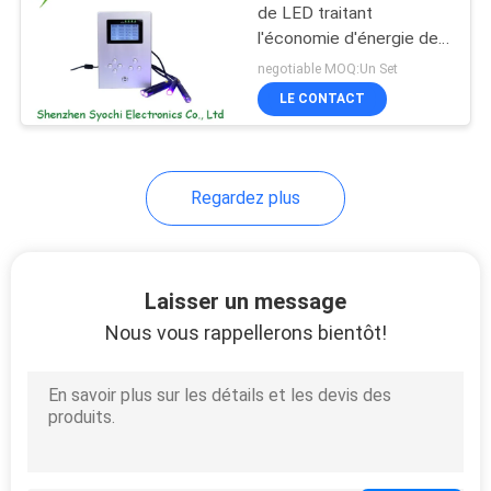
de LED traitant
l'économie d'énergie de
88
système pour
negotiable MOQ:Un Set
l'adhésif/colle
Lumière germicide
LE CONTACT
d'époxydes UV
UV de LED
Regardez plus
12
Laisser un message
Système épuré à l'air
Nous vous rappellerons bientôt!
UV-C