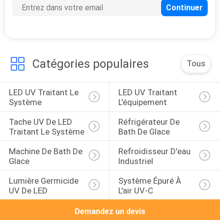
21
Four de traitement
UV
Catégories populaires
Tous
LED UV Traitant Le 
LED UV Traitant 
Système
L'équipement
18
Tache UV De LED 
Réfrigérateur De 
Traitant Le Système
Bath De Glace
Lampe UV de LED
Machine De Bath De 
Refroidisseur D'eau 
pour la machine
Glace
Industriel
d'impression
Lumière Germicide 
Système Épuré À 
UV De LED
L'air UV-C
Demandez un devis