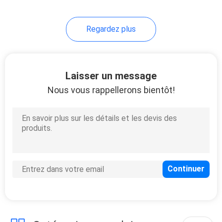
21
Regardez plus
Four de traitement
UV
Laisser un message
Nous vous rappellerons bientôt!
18
Lampe UV de LED
pour la machine
d'impression