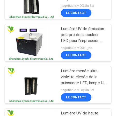
puissance élevée
PLAN
negotiable MOQ:Un Set
16w/Cm2
LE CONTACT
DU
19
SITE
Machine de Bath de
Lumière UV de émission
pourpre de la couleur
glace
PRIVACY
LED pour l'impression
d'écran, lumière UV de
POLICY
negotiable MOQ:1 jeu
LED traitant le système
LE CONTACT
Lumière menée ultra-
2
violette élevée de la
Refroidisseur d'eau
puissance LED, lampe UV
de LED pour la machine
negotiable MOQ:Un Set
industriel
d'impression
LE CONTACT
Lumière UV de haute