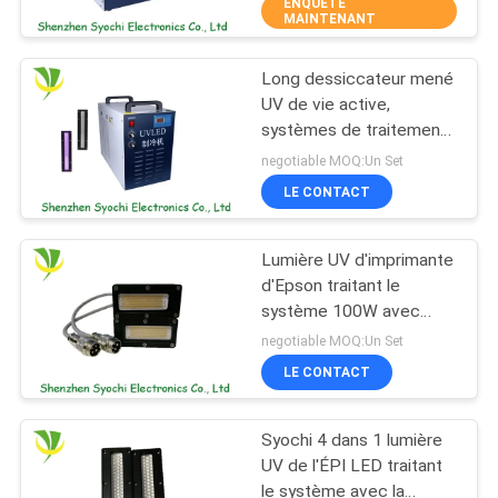
ENQUÊTE
MAINTENANT
CONTRÔLE
Long dessiccateur mené
DE
8
UV de vie active,
QUALITÉ
systèmes de traitement
Tache UV de LED
UV de LED pour le
negotiable MOQ:Un Set
traitant le système
matériel d'impression
CONTACTEZ-
LE CONTACT
NOUS
Lumière UV d'imprimante
d'Epson traitant le
NOUVELLES
système 100W avec
38
l'atténuation optique de
negotiable MOQ:Un Set
5%
Réfrigérateur de
DEMANDEZ
LE CONTACT
UNE
Bath de glace
Syochi 4 dans 1 lumière
CITATION
UV de l'ÉPI LED traitant
le système avec la