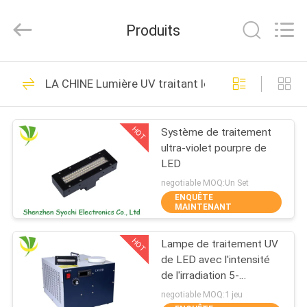
2026
Shenzhen
Syochi
Produits
Electronics
Co.,
Ltd.
All
MAISON
Rights
70
Reserved.
LA CHINE Lumière UV traitant le système
LED UV traitant le
PRODUITS
système
HOT
Système de traitement
ultra-violet pourpre de
AU
LED
SUJET
negotiable MOQ:Un Set
ENQUÊTE
DE
MAINTENANT
79
NOUS
LED UV traitant
HOT
Lampe de traitement UV
de LED avec l'intensité
VISITE
l'équipement
de l'irradiation 5-
12w/Cm2
D'USINE
negotiable MOQ:1 jeu