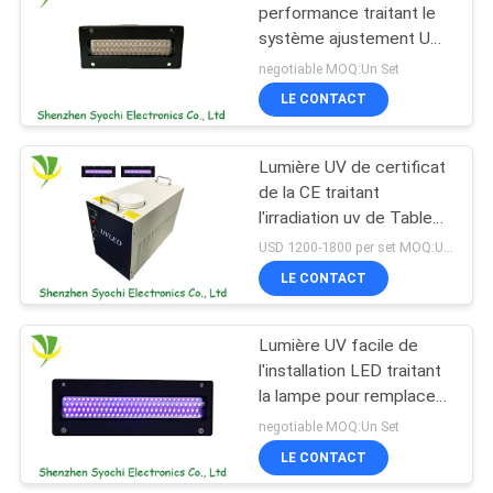
performance traitant le
système ajustement UV
88
de sortie de 1% à de
negotiable MOQ:Un Set
100%
Lumière germicide
LE CONTACT
UV de LED
Lumière UV de certificat
de la CE traitant
l'irradiation uv de Tableau
et d'uniforme de
USD 1200-1800 per set MOQ:Un Set
système pour les becs
LE CONTACT
12
KM1024
Système épuré à l'air
Lumière UV facile de
l'installation LED traitant
UV-C
la lampe pour remplacer
la lampe au mercure
negotiable MOQ:Un Set
LE CONTACT