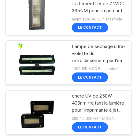
traitement UV de 24VDC
395NM pour l'imprimante
88
excentrée
negotiable MOQ:un ensemble
Lumière germicide
LE CONTACT
UV de LED
Lampe de séchage ultra-
violette du
refroidissement par l'eau
395nm 15W/CM2 LED
1500USD MOQ:Ensembles 1
LE CONTACT
12
Système épuré à l'air
encre UV de 250W
405nm traitant la lumière
UV-C
pour l'imprimante à jet
d'encre
300-450USD/SET MOQ:1
LE CONTACT