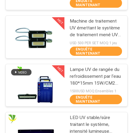
l'imprimante UV à plat
ENQUÊTE
MAINTENANT
CONTRÔLE
HOT
Machine de traitement
DE
8
UV émettant le système
QUALITÉ
de traitement mené UV
Tache UV de LED
de puissance élevée de
USD 500 PER SET MOQ:1 jeu
traitant le système
la longueur d'onde
ENQUÊTE
CONTACTEZ-
MAINTENANT
395nm de la taille 50x20
NOUS
millimètre
HOT
Lampe UV de rangée du
refroidissement par l'eau
NOUVELLES
180*15mm 15W/CM2
38
395nm LED
1500USD MOQ:Ensembles 1
ENQUÊTE
Réfrigérateur de
DEMANDEZ
MAINTENANT
UNE
Bath de glace
LED UV stable/sûre
CITATION
traitant le système,
intensité lumineuse