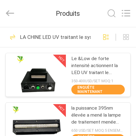
2026
Shenzhen
Syochi
Produits
Electronics
Co.,
Ltd.
All
MAISON
Rights
70
Reserved.
LA CHINE LED UV traitant le système
LED UV traitant le
PRODUITS
système
HOT
Le &Low de forte
intensité actionnent la
AU
LED UV traitant le
SUJET
dessiccateur UV de
350-400USD/SET MOQ:1
lampe pour l'encre
ENQUÊTE
DE
MAINTENANT
traitée
79
NOUS
LED UV traitant
HOT
la puissance 395nm
élevée a mené la lampe
VISITE
l'équipement
de traitement menée
ultra-violette pour
D'USINE
650 USD/SET MOQ:5 ENSEMBLES