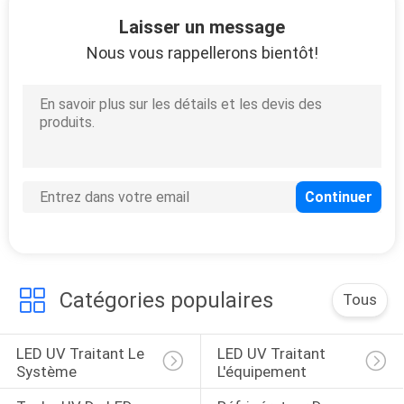
10
Laisser un message
Adhésif UV traitant
Nous vous rappellerons bientôt!
des systèmes
24
Systèmes de
traitement UV pour
Catégories populaires
Tous
l'impression
LED UV Traitant Le 
LED UV Traitant 
Système
L'équipement
11