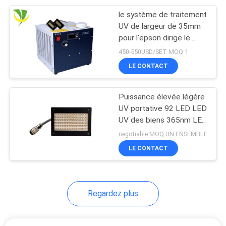
le système de traitement
21
UV de largeur de 35mm
Four de traitement
pour l'epson dirige le
dessiccateur de
450-550USD/SET MOQ:1
UV
traitement mené UV
LE CONTACT
puissant d'encre de
Machine/uv
Puissance élevée légère
UV portative 92 LED LED
UV des biens 365nm LED
18
traitant la lampe
negotiable MOQ:UN ENSEMBLE
Lampe UV de LED
LE CONTACT
pour la machine
d'impression
Regardez plus