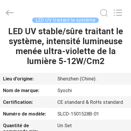
2026
Shenzhen
Syochi
Electronics
Co.,
LED UV traitant le système
Ltd.
All
LED UV stable/sûre traitant le
MAISON
Rights
Reserved.
système, intensité lumineuse
PRODUITS
menée ultra-violette de la
lumière 5-12W/Cm2
AU
SUJET
Lieu d'origine:
Shenzhen (Chine).
DE
Nom de marque:
Syochi
NOUS
Certification:
CE standard & RoHs standard
Numéro de modèle:
SLCD-1501528B-01
VISITE
D'USINE
Quantité de
Un Set