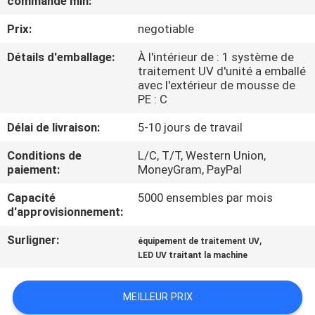
commande min:
Prix:
negotiable
CONTRÔLE
DE
Détails d'emballage:
À l'intérieur de : 1 système de
traitement UV d'unité a emballé
QUALITÉ
avec l'extérieur de mousse de
PE : C
CONTACTEZ-
Délai de livraison:
5-10 jours de travail
NOUS
Conditions de
L/C, T/T, Western Union,
paiement:
MoneyGram, PayPal
NOUVELLES
Capacité
5000 ensembles par mois
d'approvisionnement:
DEMANDEZ
Surligner:
,
équipement de traitement UV
LED UV traitant la machine
UNE
CITATION
MEILLEUR PRIX