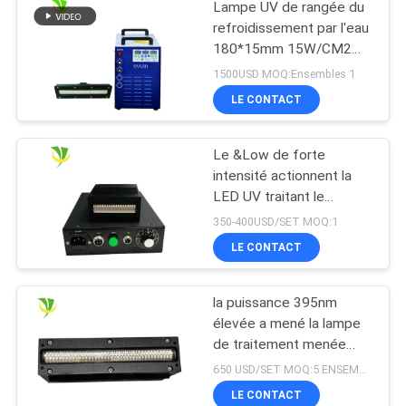
Lampe UV de rangée du
refroidissement par l'eau
180*15mm 15W/CM2
395nm LED
1500USD MOQ:Ensembles 1
LE CONTACT
Le &Low de forte
intensité actionnent la
LED UV traitant le
dessiccateur UV de
350-400USD/SET MOQ:1
lampe pour l'encre
LE CONTACT
traitée
la puissance 395nm
élevée a mené la lampe
de traitement menée
ultra-violette pour
650 USD/SET MOQ:5 ENSEMBLES
l'imprimante UV à plat
LE CONTACT