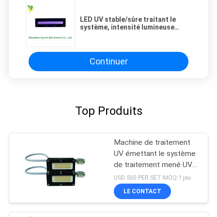
LED UV stable/sûre traitant le
système, intensité lumineuse
menée ultra-violette de la lumière
5-12W/Cm2
Continuer
Top Produits
Machine de traitement
UV émettant le système
de traitement mené UV
de puissance élevée de
USD 500 PER SET MOQ:1 jeu
la longueur d'onde
LE CONTACT
395nm de la taille 50x20
millimètre