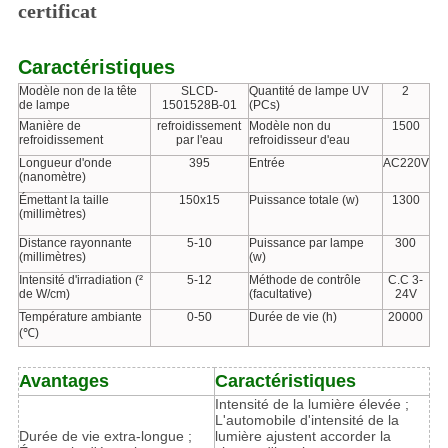
certificat
Caractéristiques
Modèle non de la tête
SLCD-
Quantité de lampe UV
2
de lampe
1501528B-01
(PCs)
Manière de
refroidissement
Modèle non du
1500
refroidissement
par l'eau
refroidisseur d'eau
Longueur d'onde
395
Entrée
AC220V
(nanomètre)
Émettant la taille
150x15
Puissance totale (w)
1300
(millimètres)
Distance rayonnante
5-10
Puissance par lampe
300
(millimètres)
(w)
Intensité d'irradiation (²
5-12
Méthode de contrôle
C.C 3-
de W/cm)
(facultative)
24V
Température ambiante
0-50
Durée de vie (h)
20000
(℃)
Avantages
Caractéristiques
Intensité de la lumière élevée ;
L'automobile d'intensité de la
Durée de vie extra-longue ;
lumière ajustent accorder la