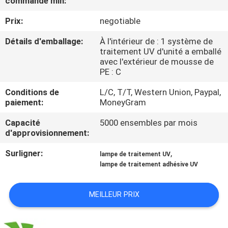
commande min:
Prix:
negotiable
CONTRÔLE
DE
Détails d'emballage:
À l'intérieur de : 1 système de
traitement UV d'unité a emballé
QUALITÉ
avec l'extérieur de mousse de
PE : C
CONTACTEZ-
Conditions de
L/C, T/T, Western Union, Paypal,
paiement:
MoneyGram
NOUS
Capacité
5000 ensembles par mois
d'approvisionnement:
NOUVELLES
Surligner:
,
lampe de traitement UV
lampe de traitement adhésive UV
DEMANDEZ
UNE
MEILLEUR PRIX
CITATION