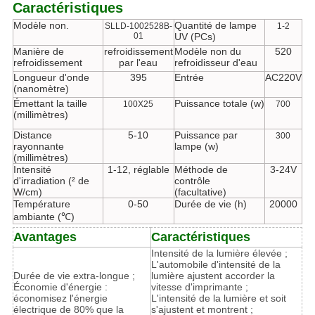
Caractéristiques
Modèle non.
Quantité de lampe
SLLD-1002528B-
1-2
01
UV (PCs)
Manière de
refroidissement
Modèle non du
520
refroidissement
par l'eau
refroidisseur d'eau
Longueur d'onde
395
Entrée
AC220V
(nanomètre)
Émettant la taille
Puissance totale (w)
100X25
700
(millimètres)
Distance
5-10
Puissance par
300
rayonnante
lampe (w)
(millimètres)
Intensité
1-12, réglable
Méthode de
3-24V
d'irradiation (² de
contrôle
W/cm)
(facultative)
Température
0-50
Durée de vie (h)
20000
ambiante (℃)
Avantages
Caractéristiques
Intensité de la lumière élevée ;
L'automobile d'intensité de la
Durée de vie extra-longue ;
lumière ajustent accorder la
Économie d'énergie :
vitesse d'imprimante ;
économisez l'énergie
L'intensité de la lumière et soit
électrique de 80% que la
s'ajustent et montrent ;