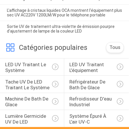
L'affichage à cristaux liquides OCA montrent l'équipement plus
sec UV AC220V 1200LM/W pour le téléphone portable
Sortie UV de traitement ultra-violette de émission pourpre
d'ajustement de lampe de la couleur LED
Catégories populaires
Tous
LED UV Traitant Le 
LED UV Traitant 
Système
L'équipement
Tache UV De LED 
Réfrigérateur De 
Traitant Le Système
Bath De Glace
Machine De Bath De 
Refroidisseur D'eau 
Glace
Industriel
Lumière Germicide 
Système Épuré À 
UV De LED
L'air UV-C