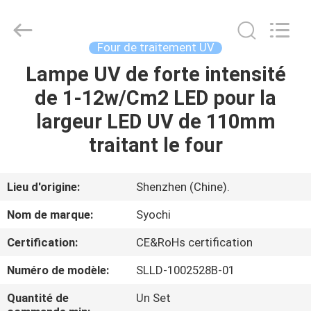
2026
Shenzhen
Syochi
Electronics
Co.,
Four de traitement UV
Ltd.
All
Lampe UV de forte intensité
MAISON
Rights
Reserved.
de 1-12w/Cm2 LED pour la
PRODUITS
largeur LED UV de 110mm
traitant le four
AU
SUJET
Lieu d'origine:
Shenzhen (Chine).
DE
Nom de marque:
Syochi
NOUS
Certification:
CE&RoHs certification
Numéro de modèle:
SLLD-1002528B-01
VISITE
D'USINE
Quantité de
Un Set