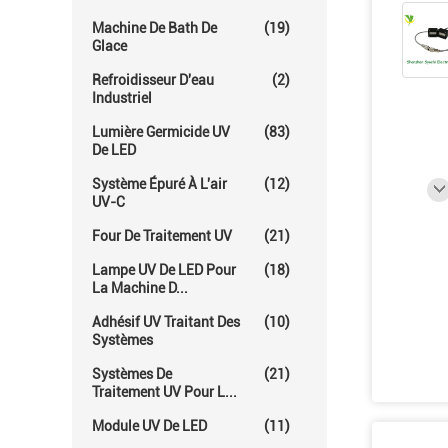
Machine De Bath De
(19)
Glace
Refroidisseur D'eau
(2)
Industriel
Lumière Germicide UV
(83)
De LED
Système Épuré À L'air
(12)
UV-C
Four De Traitement UV
(21)
Lampe UV De LED Pour
(18)
La Machine D...
Adhésif UV Traitant Des
(10)
Systèmes
Systèmes De
(21)
Traitement UV Pour L...
Module UV De LED
(11)