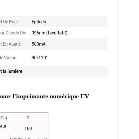
l De Puce:
Epileds
ur D'onde UV:
395nm (facultatif)
t En Avant:
500mA
e Vision:
90/120°
t la lumière
D pour l'imprimante numérique UV
PCs)
2
seur
150