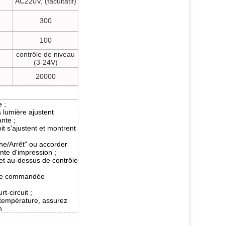
AC220V, (facultatif)
300
100
contrôle de niveau
(3-24V)
20000
 ;
a lumière ajustent
nte ;
oit s'ajustent et montrent
he/Arrêt" ou accorder
ente d'impression ;
et au-dessus de contrôle
tre commandée
t-circuit ;
 température, assurez
n