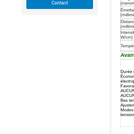
Contact
(nanom
Émettan
(millim
Distan
(millim
Intensi
W/cm)
Tempér
Avan
Durée d
Économ
électr
Favora
AUCUN
AUCUNE
Bas te
Ajuste
Modes 
tension