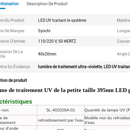
Infomation
Description De Produit
m Du Produit:
LED UV traitant le système
Matérie
m De Marque:
Syochi
Longue
nsion D'entrée:
110/220 V, 50 HERTZ
Couran
ission De La
40x20mm
Angle D
lle:
ttre En Évidence:
lumière de traitement ultra-violette
,
LED UV traitan
tion de produit
me de traitement UV de la petite taille 395nm LE
ctéristiques
 non.
SL-402028A-01
Quantité de lampe UV (
e de
Modèle non du refroidis
refroidissement par l'eau
dissement
d'eau
ur d'onde