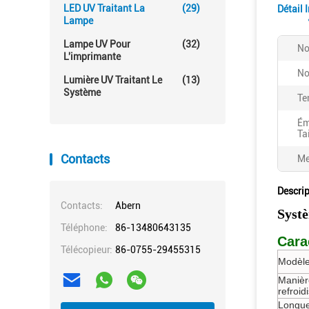
LED UV Traitant La
(29)
Détail 
Lampe
Lampe UV Pour
(32)
No
L'imprimante
No
Lumière UV Traitant Le
(13)
Système
Te
Ém
Tai
Contacts
Me
Descrip
Contacts:
Abern
Systè
Téléphone:
86-13480643135
Cara
Télécopieur:
86-0755-29455315
Modèle
Manièr
refroi
Longue