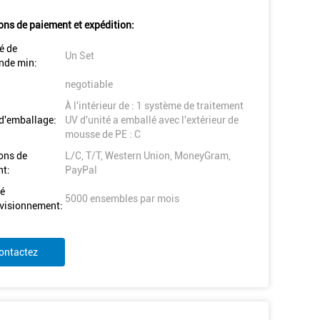
ons de paiement et expédition:
é de
Un Set
de min:
negotiable
À l'intérieur de : 1 système de traitement
 d'emballage:
UV d'unité a emballé avec l'extérieur de
mousse de PE : C
ons de
L/C, T/T, Western Union, MoneyGram,
t:
PayPal
é
5000 ensembles par mois
visionnement:
ontactez