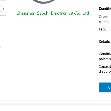
Conditi
Quantit
comman
Prix:
Détails
Conditi
paiemen
Capacit
d'appro
C