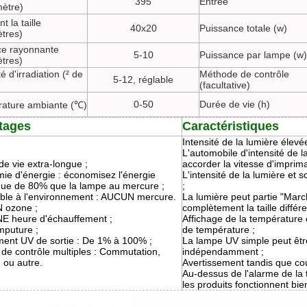
395
Entrée
ètre)
t la taille
40x20
Puissance totale (w)
ètres)
ce rayonnante
5-10
Puissance par lampe (w)
ètres)
té d'irradiation (² de
Méthode de contrôle
5-12, réglable
(facultative)
0-50
Durée de vie (h)
ature ambiante (℃)
tages
Caractéristiques
Intensité de la lumière élevée
L'automobile d'intensité de l
e vie extra-longue ;
accorder la vitesse d'imprima
ie d'énergie : économisez l'énergie
L'intensité de la lumière et s
ique de 80% que la lampe au mercure ;
;
ble à l'environnement : AUCUN mercure.
La lumière peut partie "Marc
 ozone ;
complètement la taille différ
 heure d'échauffement ;
Affichage de la température 
mputure ;
de température ;
ment UV de sortie : De 1% à 100% ;
La lampe UV simple peut ê
de contrôle multiples : Commutation,
indépendamment ;
 ou autre.
Avertissement tandis que cour
Au-dessus de l'alarme de la
les produits fonctionnent bie