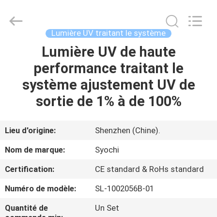
2026
Shenzhen
Syochi
Electronics
Co.,
Lumière UV traitant le système
Ltd.
All
Lumière UV de haute
MAISON
Rights
Reserved.
performance traitant le
PRODUITS
système ajustement UV de
sortie de 1% à de 100%
AU
SUJET
Lieu d'origine:
Shenzhen (Chine).
DE
Nom de marque:
Syochi
NOUS
Certification:
CE standard & RoHs standard
Numéro de modèle:
SL-1002056B-01
VISITE
D'USINE
Quantité de
Un Set