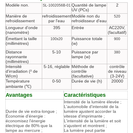
Modèle non.
Quantité de lampe
2
SL-1002056B-01
UV (PCs)
Manière de
refroidissement
Modèle non du
520
refroidissement
par l'eau
refroidisseur d'eau
Longueur d'onde
395
Entrée
AC220V,
(nanomètre)
(facultatif)
Émettant la taille
Puissance totale
100x20
900
(millimètres)
(w)
Distance
5-10
Puissance par
380
rayonnante
lampe (w)
(millimètres)
Intensité
5-16, réglable
Méthode de
contrôle
d'irradiation (² de
contrôle
de niveau
W/cm)
(facultative)
(3-24V)
Température
0-50
Durée de vie (h)
20000
ambiante (℃)
Avantages
Caractéristiques
Intensité de la lumière élevée ;
L'automobile d'intensité de la
Durée de vie extra-longue ;
lumière ajustent accorder la
Économie d'énergie :
vitesse d'imprimante ;
économisez l'énergie
L'intensité de la lumière et soit
électrique de 80% que la
s'ajustent et montrent ;
lampe au mercure ;
La lumière peut partie