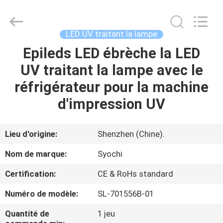
2026
Shenzhen
Syochi
Electronics
Co.,
LED UV traitant la lampe
Ltd.
All
Epileds LED ébrèche la LED
MAISON
Rights
Reserved.
UV traitant la lampe avec le
PRODUITS
réfrigérateur pour la machine
d'impression UV
AU
SUJET
Lieu d'origine:
Shenzhen (Chine).
DE
Nom de marque:
Syochi
NOUS
Certification:
CE & RoHs standard
Numéro de modèle:
SL-701556B-01
VISITE
D'USINE
Quantité de
1 jeu