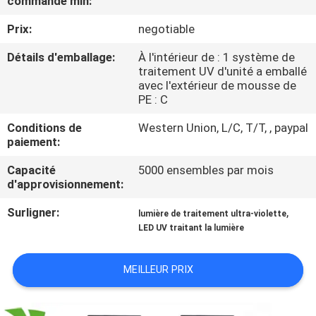
commande min:
Prix:
negotiable
CONTRÔLE
DE
Détails d'emballage:
À l'intérieur de : 1 système de
traitement UV d'unité a emballé
QUALITÉ
avec l'extérieur de mousse de
PE : C
CONTACTEZ-
Conditions de
Western Union, L/C, T/T, , paypal
paiement:
NOUS
Capacité
5000 ensembles par mois
d'approvisionnement:
NOUVELLES
Surligner:
,
lumière de traitement ultra-violette
LED UV traitant la lumière
DEMANDEZ
UNE
MEILLEUR PRIX
CITATION