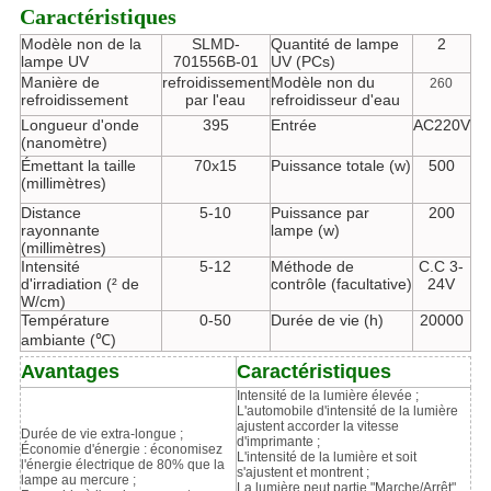
Caractéristiques
Modèle non de la
SLMD-
Quantité de lampe
2
lampe UV
701556B-01
UV (PCs)
Manière de
refroidissement
Modèle non du
260
refroidissement
par l'eau
refroidisseur d'eau
Longueur d'onde
395
Entrée
AC220V
(nanomètre)
Émettant la taille
70x15
Puissance totale (w)
500
(millimètres)
Distance
5-10
Puissance par
200
rayonnante
lampe (w)
(millimètres)
Intensité
5-12
Méthode de
C.C 3-
d'irradiation (² de
contrôle (facultative)
24V
W/cm)
Température
0-50
Durée de vie (h)
20000
ambiante (℃)
Avantages
Caractéristiques
Intensité de la lumière élevée ;
L'automobile d'intensité de la lumière
ajustent accorder la vitesse
Durée de vie extra-longue ;
d'imprimante ;
Économie d'énergie : économisez
L'intensité de la lumière et soit
l'énergie électrique de 80% que la
s'ajustent et montrent ;
lampe au mercure ;
La lumière peut partie "Marche/Arrêt"