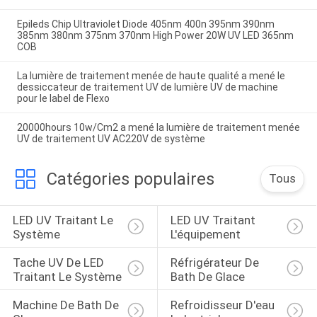
Epileds Chip Ultraviolet Diode 405nm 400n 395nm 390nm
385nm 380nm 375nm 370nm High Power 20W UV LED 365nm
COB
La lumière de traitement menée de haute qualité a mené le
dessiccateur de traitement UV de lumière UV de machine
pour le label de Flexo
20000hours 10w/Cm2 a mené la lumière de traitement menée
UV de traitement UV AC220V de système
Catégories populaires
Tous
LED UV Traitant Le 
LED UV Traitant 
Système
L'équipement
Tache UV De LED 
Réfrigérateur De 
Traitant Le Système
Bath De Glace
Machine De Bath De 
Refroidisseur D'eau 