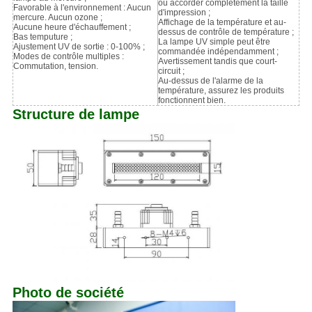
ou accorder complètement la taille
Favorable à l'environnement : Aucun
d'impression ;
mercure. Aucun ozone ;
Affichage de la température et au-
Aucune heure d'échauffement ;
dessus de contrôle de température ;
Bas temputure ;
La lampe UV simple peut être
Ajustement UV de sortie : 0-100% ;
commandée indépendamment ;
Modes de contrôle multiples :
Avertissement tandis que court-
Commutation, tension.
circuit ;
Au-dessus de l'alarme de la
température, assurez les produits
fonctionnent bien.
Structure de lampe
Photo de société