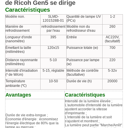
de Ricoh Gen5 se dirige
Caractéristiques
Modèle non.
SLMD-
Quantité de lampe UV
1-2
1201528B-01
(PCs)
Manière de
refroidissement
Modèle non du
260
refroidissement
par l'eau
refroidisseur d'eau
Longueur d'onde
395
Entrée
AC220V,
(nanomètre)
(facultatif)
Émettant la taille
120x15
Puissance totale (w)
700
(millimètres)
Distance rayonnante
5-10
Puissance par lampe
220
(millimètres)
(w)
Intensité d'irradiation
5-15, réglable
Méthode de contrôle
5-32v
(² de W/cm)
(facultative)
Température
10-50
Durée de vie (h)
20000
ambiante (℃)
Avantages
Caractéristiques
Intensité de la lumière élevée ;
L'automobile d'intensité de la lumière
ajustent accorder la vitesse
d'imprimante ;
Durée de vie extra-longue ;
L'intensité de la lumière et soit
Économie d'énergie : économisez
s'ajustent et montrent ;
l'énergie électrique de 80% que la
La lumière peut partie "Marche/Arrêt"
lampe au mercure ;