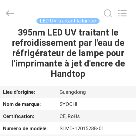
2026
Shenzhen
Syochi
Electronics
Co.,
LED UV traitant la lampe
Ltd.
All
395nm LED UV traitant le
MAISON
Rights
Reserved.
refroidissement par l'eau de
PRODUITS
réfrigérateur de lampe pour
l'imprimante à jet d'encre de
AU
Handtop
SUJET
DE
Lieu d'origine:
Guangdong
NOUS
Nom de marque:
SYOCHI
Certification:
CE, RoHs
VISITE
Numéro de modèle:
SLMD-1201528B-01
D'USINE