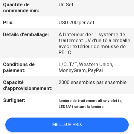
Quantité de
Un Set
commande min:
CONTRÔLE
Prix:
USD 700 per set
DE
QUALITÉ
Détails d'emballage:
À l'intérieur de : 1 système de
traitement UV d'unité a emballé
avec l'extérieur de mousse de
CONTACTEZ-
PE : C
NOUS
Conditions de
L/C, T/T, Western Union,
paiement:
MoneyGram, PayPal
NOUVELLES
Capacité
2000 ensembles par ensemble
d'approvisionnement:
Surligner:
,
DEMANDEZ
lumière de traitement ultra-violette
LED UV traitant la lumière
UNE
CITATION
MEILLEUR PRIX