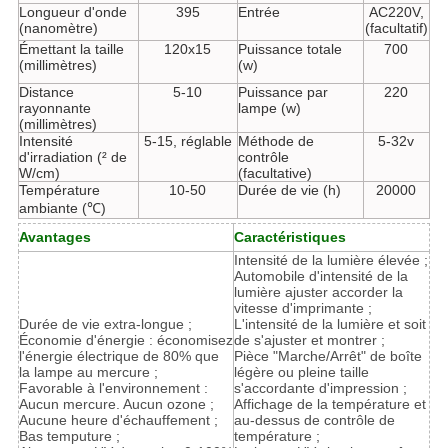
Longueur d'onde
395
Entrée
AC220V,
(nanomètre)
(facultatif)
Émettant la taille
120x15
Puissance totale
700
(millimètres)
(w)
Distance
5-10
Puissance par
220
rayonnante
lampe (w)
(millimètres)
Intensité
5-15, réglable
Méthode de
5-32v
d'irradiation (² de
contrôle
W/cm)
(facultative)
Température
10-50
Durée de vie (h)
20000
ambiante (℃)
Avantages
Caractéristiques
Intensité de la lumière élevée ;
Automobile d'intensité de la
lumière ajuster accorder la
vitesse d'imprimante ;
Durée de vie extra-longue ;
L'intensité de la lumière et soit
Économie d'énergie : économisez
de s'ajuster et montrer ;
l'énergie électrique de 80% que
Pièce "Marche/Arrêt" de boîte
la lampe au mercure ;
légère ou pleine taille
Favorable à l'environnement :
s'accordante d'impression ;
Aucun mercure. Aucun ozone ;
Affichage de la température et
Aucune heure d'échauffement ;
au-dessus de contrôle de
Bas temputure ;
température ;