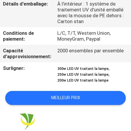
Détails d'emballage:
À l'intérieur : 1 système de
traitement UV d'unité emballé
CONTRÔLE
avec la mousse de PE dehors :
Carton stan
DE
QUALITÉ
Conditions de
L/C, T/T, Western Union,
paiement:
MoneyGram, Paypal
Capacité
2000 ensembles par ensemble
CONTACTEZ-
d'approvisionnement:
NOUS
Surligner:
,
300w LED UV traitant la lampe
,
250w LED UV traitant la lampe
NOUVELLES
200w LED UV traitant la lampe
MEILLEUR PRIX
DEMANDEZ
UNE
CITATION