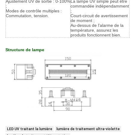
Ajustement UV de sortie : 0-100%
La lampe UV simple peut être
;
commandée indépendamment
Modes de contrôle multiples :
;
Commutation, tension.
Court-circuit de avertissement
de moment ;
Au-dessus de l'alarme de la
température, assurez les
produits fonctionnent bien.
Structure de lampe
LED UV traitant la lumière
lumière de traitement ultra-violette