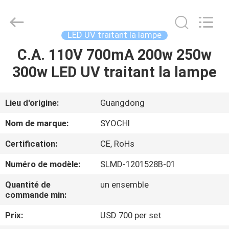
2026
Shenzhen
Syochi
Electronics
Co.,
LED UV traitant la lampe
Ltd.
All
C.A. 110V 700mA 200w 250w
MAISON
Rights
Reserved.
300w LED UV traitant la lampe
PRODUITS
Lieu d'origine:
Guangdong
AU
Nom de marque:
SYOCHI
SUJET
Certification:
CE, RoHs
DE
Numéro de modèle:
SLMD-1201528B-01
NOUS
Quantité de
un ensemble
commande min:
VISITE
Prix:
USD 700 per set
D'USINE