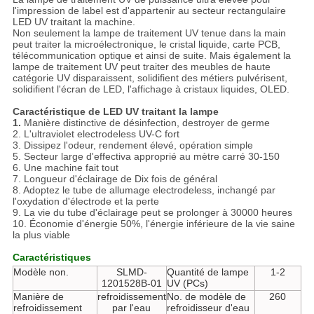
l'impression de label est d'appartenir au secteur rectangulaire
LED UV traitant la machine.
Non seulement la lampe de traitement UV tenue dans la main
peut traiter la microélectronique, le cristal liquide, carte PCB,
télécommunication optique et ainsi de suite. Mais également la
lampe de traitement UV peut traiter des meubles de haute
catégorie UV disparaissent, solidifient des métiers pulvérisent,
solidifient l'écran de LED, l'affichage à cristaux liquides, OLED.
Caractéristique de LED UV traitant la lampe
1.
Manière distinctive de désinfection, destroyer de germe
2. L'ultraviolet electrodeless UV-C fort
3. Dissipez l'odeur, rendement élevé, opération simple
5. Secteur large d'effectiva approprié au mètre carré 30-150
6. Une machine fait tout
7. Longueur d'éclairage de Dix fois de général
8. Adoptez le tube de allumage electrodeless, inchangé par
l'oxydation d'électrode et la perte
9. La vie du tube d'éclairage peut se prolonger à 30000 heures
10. Économie d'énergie 50%, l'énergie inférieure de la vie saine
la plus viable
Caractéristiques
Modèle non.
SLMD-
Quantité de lampe
1-2
1201528B-01
UV (PCs)
Manière de
refroidissement
No. de modèle de
260
refroidissement
par l'eau
refroidisseur d'eau