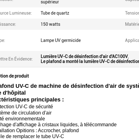
supérieur
urce Lumineuse:
Tube de quartz
Tension
issance:
150 watts
Matérie
pe:
Lampe UV germicide
Applica
Lumière UV-C de désinfection d'air d'AC100V
,
ttre En Évidence:
Le plafond a monté la lumière UV-C de désinfection
tion de produit
afond UV-C de machine de désinfection d'air de systè
 d'hôpital
téristiques principales :
tection UV-C de sécurité
tème de circulation d'air
té environnementale
chage d'affichage à cristaux liquides, à télécommande
allation Opitions : Accrocher, plafond
ile de remplacer le tube UV-C