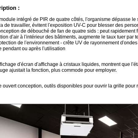
iption :
 module intégré de PIR de quatre côtés, l'organisme dépasse le 
a de travailler, évitent l'exposition UV-C pour blesser des perso
onception de débouché de fan de quatre sids : peut rapidement for
ation d'air à l'intérieur des bâtiments, augmente le taux tuer par 
rotection de l'environnement - crête UV de rayonnement d'onde
e pendant ou après l'utilisation
affichage d'écran d'affichage à cristaux liquides, montrent que l'
ouge ajustait la fonction, plus commode pour employer.
pe ouvert conception, outils disponibles pour ouvrir la grille pou