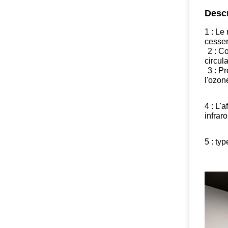
Descr
1 : Le
cesser
2 : C
circul
3 : P
l'ozon
4 : L'
infrar
5 : ty