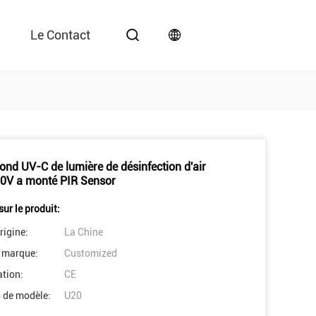
Le Contact
fond UV-C de lumière de désinfection d'air
0V a monté PIR Sensor
sur le produit:
rigine:
La Chine
 marque:
Customized
ation:
CE
 de modèle:
U20