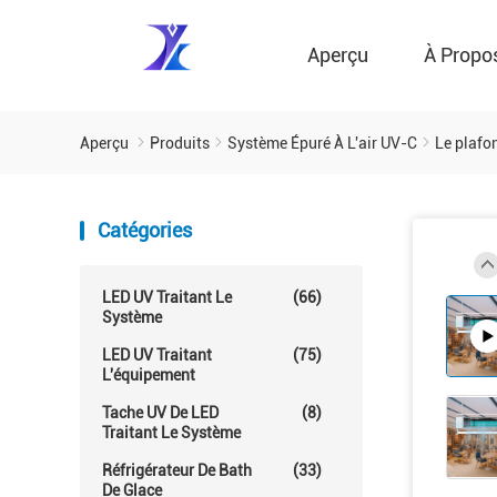
Aperçu
À Propo
Aperçu
Produits
Système Épuré À L'air UV-C
Le plafo
Catégories
LED UV Traitant Le
(66)
Système
LED UV Traitant
(75)
L'équipement
Tache UV De LED
(8)
Traitant Le Système
Réfrigérateur De Bath
(33)
De Glace