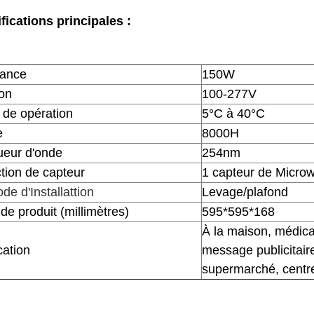
fications principales :
sance
150W
on
100-277V
de opération
5°C à 40°C
e
8000H
eur d'onde
254nm
tion de capteur
1 capteur de Micro
de d'Installattion
Levage/plafond
 de produit (millimètres)
595*595*168
À la maison, médical
cation
message publicitaire,
supermarché, centr