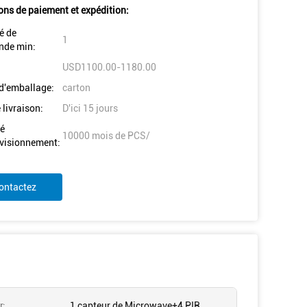
ons de paiement et expédition:
é de
1
de min:
USD1100.00-1180.00
 d'emballage:
carton
 livraison:
D'ici 15 jours
é
10000 mois de PCS/
visionnement:
ontactez
r:
1 capteur de Microwave+4 PIR