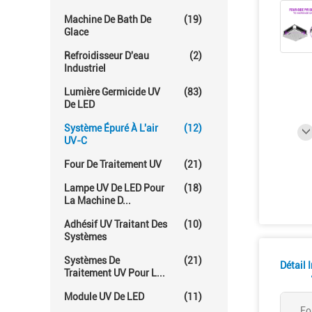
Machine De Bath De
(19)
Glace
Refroidisseur D'eau
(2)
Industriel
Lumière Germicide UV
(83)
De LED
Système Épuré À L'air
(12)
UV-C
Four De Traitement UV
(21)
Lampe UV De LED Pour
(18)
La Machine D...
Adhésif UV Traitant Des
(10)
Systèmes
Systèmes De
(21)
Détail 
Traitement UV Pour L...
Module UV De LED
(11)
Fo