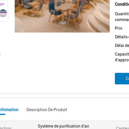
Conditi
Quantit
comman
Prix:
Détails
Délai de
Capacit
d'appro
C
Infomation
Description De Produit
Système de purification d'air
nction:
Capteu