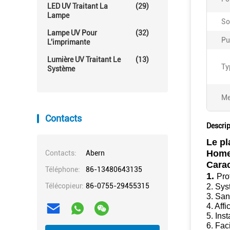
LED UV Traitant La
(29)
Lampe
So
Lampe UV Pour
(32)
Pu
L'imprimante
Lumière UV Traitant Le
(13)
Ty
Système
Me
Contacts
Descrip
Le pl
Home
Contacts:
Abern
Carac
Téléphone:
86-13480643135
1. 
Pro
Télécopieur:
86-0755-29455315
2. Sys
3. San
4. 
Affi
5. 
Inst
6. 
Fac