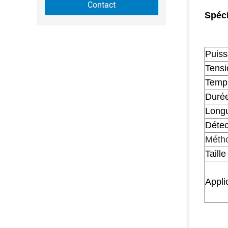
Contact
Spéci
Puis
Tensi
Temp 
Duré
Longu
Détec
Métho
Taille
Appli