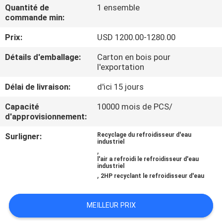
Quantité de
1 ensemble
commande min:
CONTRÔLE
Prix:
USD 1200.00-1280.00
DE
QUALITÉ
Détails d'emballage:
Carton en bois pour
l'exportation
CONTACTEZ-
Délai de livraison:
d'ici 15 jours
NOUS
Capacité
10000 mois de PCS/
d'approvisionnement:
NOUVELLES
Surligner:
Recyclage du refroidisseur d'eau
industriel
,
l'air a refroidi le refroidisseur d'eau
DEMANDEZ
industriel
,
2HP recyclant le refroidisseur d'eau
UNE
CITATION
MEILLEUR PRIX