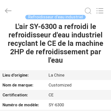
2026
Shenzhen
Syochi
Electronics
Co.,
Refroidisseur d'eau industriel
Ltd.
All
L'air SY-6300 a refroidi le
MAISON
Rights
Reserved.
refroidisseur d'eau industriel
PRODUITS
recyclant le CE de la machine
2HP de refroidissement par
AU
l'eau
SUJET
DE
Lieu d'origine:
La Chine
NOUS
Nom de marque:
Customized
Certification:
CE
VISITE
Numéro de modèle:
SY-6300
D'USINE