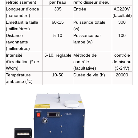
refroidissement
par l'eau
refroidisseur d'eau
Longueur d'onde
395
Entrée
AC220V,
(nanomètre)
(facultatif)
Émettant la taille
60x15
Puissance totale
300
(millimètres)
(w)
Distance
5-10
Puissance par
100
rayonnante
lampe (w)
(millimètres)
Intensité
5-10, réglable
Méthode de
contrôle
d'irradiation (² de
contrôle
de niveau
W/cm)
(facultative)
(3-24V)
Température
10-50
Durée de vie (h)
20000
ambiante (℃)