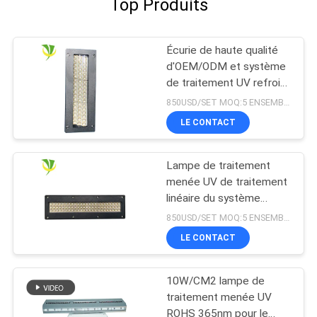
Top Produits
Écurie de haute qualité
d'OEM/ODM et système
de traitement UV refroidi
à l'eau sûr du
850USD/SET MOQ:5 ENSEMBLES
refroidissement par l'eau
LE CONTACT
LED pour la machine
d'impression offset
Lampe de traitement
menée UV de traitement
linéaire du système
365nm 395nm 405nm de
850USD/SET MOQ:5 ENSEMBLES
Shenzhen 1200w
LE CONTACT
10W/CM2 lampe de
traitement menée UV
ROHS 365nm pour le