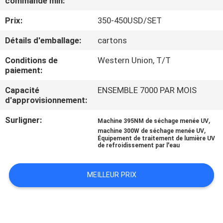
commande min:
Prix:
350-450USD/SET
CONTRÔLE
DE
Détails d'emballage:
cartons
QUALITÉ
Conditions de
Western Union, T/T
paiement:
CONTACTEZ-
Capacité
ENSEMBLE 7000 PAR MOIS
d'approvisionnement:
NOUS
Surligner:
,
Machine 395NM de séchage menée UV
,
machine 300W de séchage menée UV
NOUVELLES
Équipement de traitement de lumière UV
de refroidissement par l'eau
DEMANDEZ
MEILLEUR PRIX
UNE
CITATION