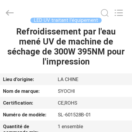
2026
Shenzhen
Syochi
Electronics
Co.,
LED UV traitant l'équipement
Ltd.
All
Refroidissement par l'eau
MAISON
Rights
Reserved.
mené UV de machine de
PRODUITS
séchage de 300W 395NM pour
l'impression
AU
SUJET
Lieu d'origine:
LA CHINE
DE
Nom de marque:
SYOCHI
NOUS
Certification:
CE,ROHS
Numéro de modèle:
SL-601528B-01
VISITE
D'USINE
Quantité de
1 ensemble