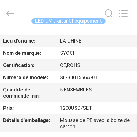
2026
Shenzhen
Syochi
Electronics
Co.,
LED UV traitant l'équipement
Ltd.
All
MAISON
Rights
Reserved.
Lieu d'origine:
LA CHINE
PRODUITS
Nom de marque:
SYOCHI
Certification:
CE,ROHS
AU
Numéro de modèle:
SL-3001556A-01
SUJET
Quantité de
5 ENSEMBLES
DE
commande min:
NOUS
Prix:
1200USD/SET
VISITE
Détails d'emballage:
Mousse de PE avec la boîte de
carton
D'USINE