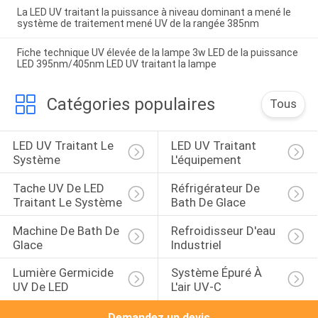
La LED UV traitant la puissance à niveau dominant a mené le
système de traitement mené UV de la rangée 385nm
Fiche technique UV élevée de la lampe 3w LED de la puissance
LED 395nm/405nm LED UV traitant la lampe
Catégories populaires
Tous
LED UV Traitant Le 
LED UV Traitant 
Système
L'équipement
Tache UV De LED 
Réfrigérateur De 
Traitant Le Système
Bath De Glace
Machine De Bath De 
Refroidisseur D'eau 
Glace
Industriel
Lumière Germicide 
Système Épuré À 
UV De LED
L'air UV-C
Demandez un devis