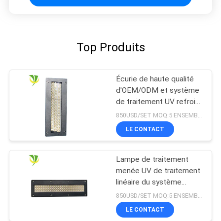
Top Produits
Écurie de haute qualité
d'OEM/ODM et système
de traitement UV refroidi
à l'eau sûr du
850USD/SET MOQ:5 ENSEMBLES
refroidissement par l'eau
LE CONTACT
LED pour la machine
d'impression offset
Lampe de traitement
menée UV de traitement
linéaire du système
365nm 395nm 405nm de
850USD/SET MOQ:5 ENSEMBLES
Shenzhen 1200w
LE CONTACT