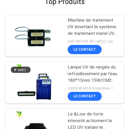
Top Produits
Machine de traitement
UV émettant le système
de traitement mené UV
de puissance élevée de
USD 500 PER SET MOQ:1 jeu
la longueur d'onde
LE CONTACT
395nm de la taille 50x20
millimètre
Lampe UV de rangée du
refroidissement par l'eau
180*15mm 15W/CM2
395nm LED
1500USD MOQ:Ensembles 1
LE CONTACT
Le &Low de forte
intensité actionnent la
LED UV traitant le