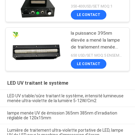
dessiccateur UV de
350-400USD/SET MOQ:1
lampe pour l'encre
LE CONTACT
traitée
la puissance 395nm
élevée a mené la lampe
de traitement menée
ultra-violette pour
650 USD/SET MOQ:5 ENSEMBLES
l'imprimante UV à plat
LE CONTACT
LED UV traitant le système
LED UV stable/sûre traitant le système, intensité lumineuse
menée ultra-violette de la lumière 5-12W/Cm2
lampe menée UV de émission 365nm 385nm d'irradiation
réglable de 120x15mm
Lumière de traitement ultra-violette portative de LED, lampe
UV de LED pour la machine d'impression d'écran