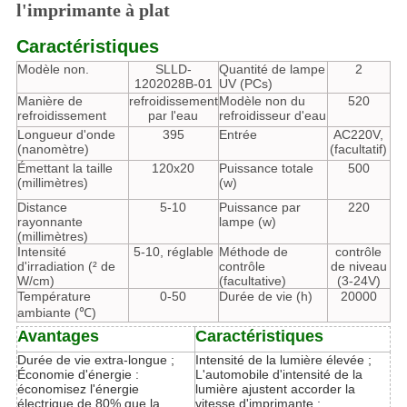
l'imprimante à plat
Caractéristiques
Modèle non.
SLLD-
Quantité de lampe
2
1202028B-01
UV (PCs)
Manière de
refroidissement
Modèle non du
520
refroidissement
par l'eau
refroidisseur d'eau
Longueur d'onde
395
Entrée
AC220V,
(nanomètre)
(facultatif)
Émettant la taille
120x20
Puissance totale
500
(millimètres)
(w)
Distance
5-10
Puissance par
220
rayonnante
lampe (w)
(millimètres)
Intensité
5-10, réglable
Méthode de
contrôle
d'irradiation (² de
contrôle
de niveau
W/cm)
(facultative)
(3-24V)
Température
0-50
Durée de vie (h)
20000
ambiante (℃)
Avantages
Caractéristiques
Durée de vie extra-longue ;
Intensité de la lumière élevée ;
Économie d'énergie :
L'automobile d'intensité de la
économisez l'énergie
lumière ajustent accorder la
électrique de 80% que la
vitesse d'imprimante ;