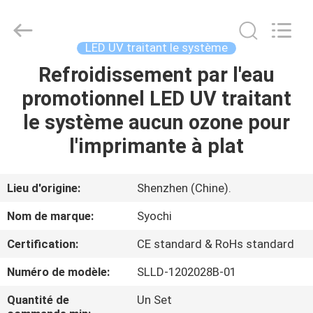
2026
Shenzhen
Syochi
Electronics
Co.,
LED UV traitant le système
Ltd.
All
Refroidissement par l'eau
MAISON
Rights
Reserved.
promotionnel LED UV traitant
PRODUITS
le système aucun ozone pour
l'imprimante à plat
AU
SUJET
Lieu d'origine:
Shenzhen (Chine).
DE
Nom de marque:
Syochi
NOUS
Certification:
CE standard & RoHs standard
Numéro de modèle:
SLLD-1202028B-01
VISITE
D'USINE
Quantité de
Un Set