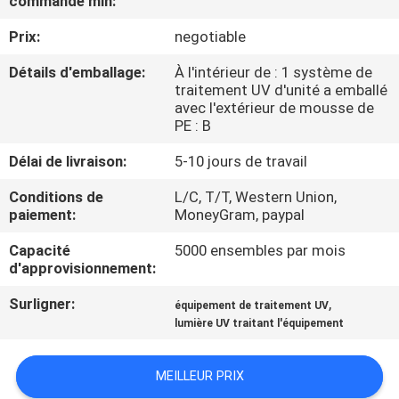
commande min:
Prix:
negotiable
CONTRÔLE
DE
Détails d'emballage:
À l'intérieur de : 1 système de
traitement UV d'unité a emballé
QUALITÉ
avec l'extérieur de mousse de
PE : B
CONTACTEZ-
Délai de livraison:
5-10 jours de travail
NOUS
Conditions de
L/C, T/T, Western Union,
paiement:
MoneyGram, paypal
NOUVELLES
Capacité
5000 ensembles par mois
d'approvisionnement:
DEMANDEZ
Surligner:
,
équipement de traitement UV
lumière UV traitant l'équipement
UNE
CITATION
MEILLEUR PRIX