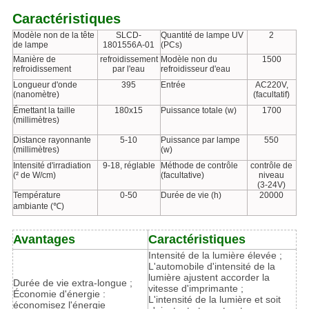
Caractéristiques
Modèle non de la tête
SLCD-
Quantité de lampe UV
2
de lampe
1801556A-01
(PCs)
Manière de
refroidissement
Modèle non du
1500
refroidissement
par l'eau
refroidisseur d'eau
Longueur d'onde
395
Entrée
AC220V,
(nanomètre)
(facultatif)
Émettant la taille
180x15
Puissance totale (w)
1700
(millimètres)
Distance rayonnante
5-10
Puissance par lampe
550
(millimètres)
(w)
Intensité d'irradiation
9-18, réglable
Méthode de contrôle
contrôle de
(² de W/cm)
(facultative)
niveau
(3-24V)
Température
0-50
Durée de vie (h)
20000
ambiante (℃)
Avantages
Caractéristiques
Intensité de la lumière élevée ;
L'automobile d'intensité de la
lumière ajustent accorder la
Durée de vie extra-longue ;
vitesse d'imprimante ;
Économie d'énergie :
L'intensité de la lumière et soit
économisez l'énergie