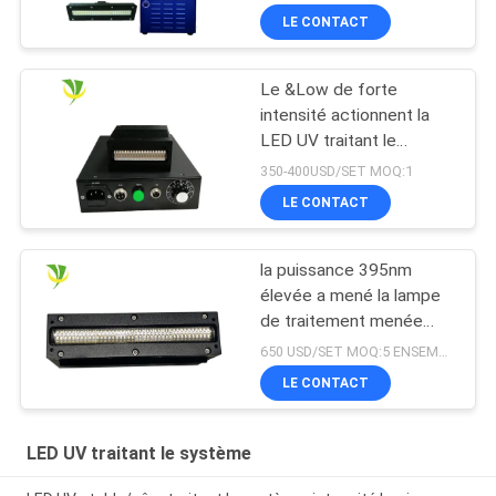
LE CONTACT
Le &Low de forte
intensité actionnent la
LED UV traitant le
dessiccateur UV de
350-400USD/SET MOQ:1
lampe pour l'encre
LE CONTACT
traitée
la puissance 395nm
élevée a mené la lampe
de traitement menée
ultra-violette pour
650 USD/SET MOQ:5 ENSEMBLES
l'imprimante UV à plat
LE CONTACT
LED UV traitant le système