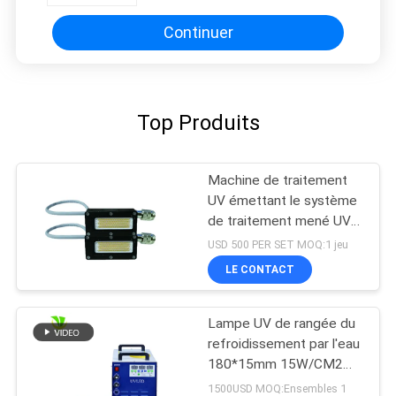
Continuer
Top Produits
Machine de traitement
UV émettant le système
de traitement mené UV
de puissance élevée de
USD 500 PER SET MOQ:1 jeu
la longueur d'onde
LE CONTACT
395nm de la taille 50x20
millimètre
Lampe UV de rangée du
refroidissement par l'eau
180*15mm 15W/CM2
395nm LED
1500USD MOQ:Ensembles 1