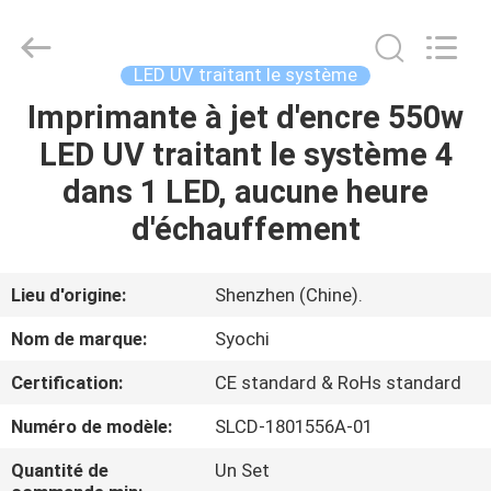
2026
Shenzhen
Syochi
Electronics
Co.,
LED UV traitant le système
Ltd.
All
Imprimante à jet d'encre 550w
MAISON
Rights
Reserved.
LED UV traitant le système 4
PRODUITS
dans 1 LED, aucune heure
d'échauffement
AU
SUJET
Lieu d'origine:
Shenzhen (Chine).
DE
Nom de marque:
Syochi
NOUS
Certification:
CE standard & RoHs standard
Numéro de modèle:
SLCD-1801556A-01
VISITE
D'USINE
Quantité de
Un Set