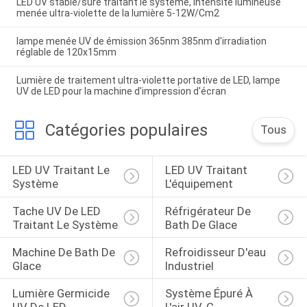
LED UV stable/sûre traitant le système, intensité lumineuse
menée ultra-violette de la lumière 5-12W/Cm2
lampe menée UV de émission 365nm 385nm d'irradiation
réglable de 120x15mm
Lumière de traitement ultra-violette portative de LED, lampe
UV de LED pour la machine d'impression d'écran
Catégories populaires
Tous
LED UV Traitant Le 
LED UV Traitant 
Système
L'équipement
Tache UV De LED 
Réfrigérateur De 
Traitant Le Système
Bath De Glace
Machine De Bath De 
Refroidisseur D'eau 
Glace
Industriel
Lumière Germicide 
Système Épuré À 
UV De LED
L'air UV-C