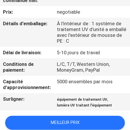
commande min:
Prix:
negotiable
CONTRÔLE
DE
Détails d'emballage:
À l'intérieur de : 1 système de
traitement UV d'unité a emballé
QUALITÉ
avec l'extérieur de mousse de
PE : C
CONTACTEZ-
Délai de livraison:
5-10 jours de travail
NOUS
Conditions de
L/C, T/T, Western Union,
paiement:
MoneyGram, PayPal
NOUVELLES
Capacité
5000 ensembles par mois
d'approvisionnement:
DEMANDEZ
Surligner:
,
équipement de traitement UV
lumière UV traitant l'équipement
UNE
CITATION
MEILLEUR PRIX