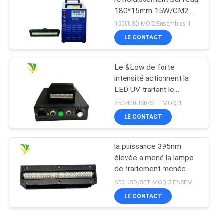
180*15mm 15W/CM2
395nm LED
1500USD MOQ:Ensembles 1
LE CONTACT
Le &Low de forte
intensité actionnent la
LED UV traitant le
dessiccateur UV de
350-400USD/SET MOQ:1
lampe pour l'encre
LE CONTACT
traitée
la puissance 395nm
élevée a mené la lampe
de traitement menée
ultra-violette pour
650 USD/SET MOQ:5 ENSEMBLES
l'imprimante UV à plat
LE CONTACT