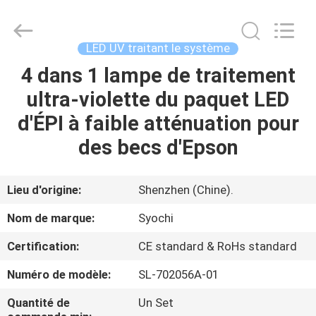
2026
Shenzhen
Syochi
Electronics
Co.,
LED UV traitant le système
Ltd.
All
4 dans 1 lampe de traitement
MAISON
Rights
Reserved.
ultra-violette du paquet LED
PRODUITS
d'ÉPI à faible atténuation pour
des becs d'Epson
AU
SUJET
Lieu d'origine:
Shenzhen (Chine).
DE
Nom de marque:
Syochi
NOUS
Certification:
CE standard & RoHs standard
Numéro de modèle:
SL-702056A-01
VISITE
D'USINE
Quantité de
Un Set