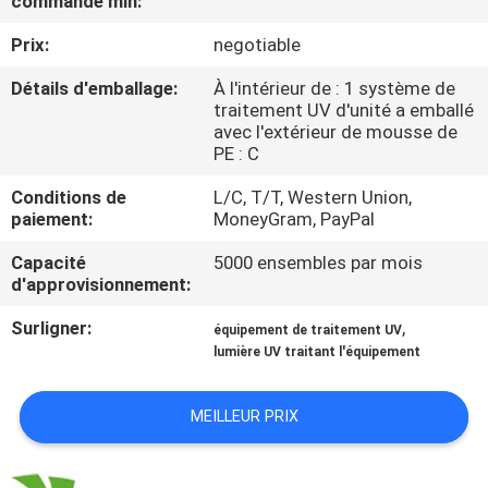
commande min:
Prix:
negotiable
CONTRÔLE
DE
Détails d'emballage:
À l'intérieur de : 1 système de
traitement UV d'unité a emballé
QUALITÉ
avec l'extérieur de mousse de
PE : C
CONTACTEZ-
Conditions de
L/C, T/T, Western Union,
paiement:
MoneyGram, PayPal
NOUS
Capacité
5000 ensembles par mois
d'approvisionnement:
NOUVELLES
Surligner:
,
équipement de traitement UV
lumière UV traitant l'équipement
DEMANDEZ
UNE
MEILLEUR PRIX
CITATION