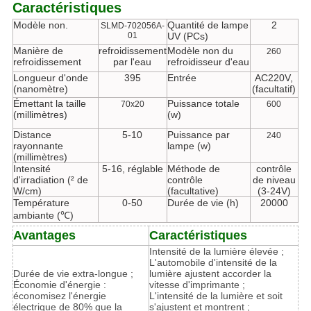
Caractéristiques
Modèle non.
Quantité de lampe
2
SLMD-702056A-
01
UV (PCs)
Manière de
refroidissement
Modèle non du
260
refroidissement
par l'eau
refroidisseur d'eau
Longueur d'onde
395
Entrée
AC220V,
(nanomètre)
(facultatif)
Émettant la taille
Puissance totale
70x20
600
(millimètres)
(w)
Distance
5-10
Puissance par
240
rayonnante
lampe (w)
(millimètres)
Intensité
5-16, réglable
Méthode de
contrôle
d'irradiation (² de
contrôle
de niveau
W/cm)
(facultative)
(3-24V)
Température
0-50
Durée de vie (h)
20000
ambiante (℃)
Avantages
Caractéristiques
Intensité de la lumière élevée ;
L'automobile d'intensité de la
Durée de vie extra-longue ;
lumière ajustent accorder la
Économie d'énergie :
vitesse d'imprimante ;
économisez l'énergie
L'intensité de la lumière et soit
électrique de 80% que la
s'ajustent et montrent ;