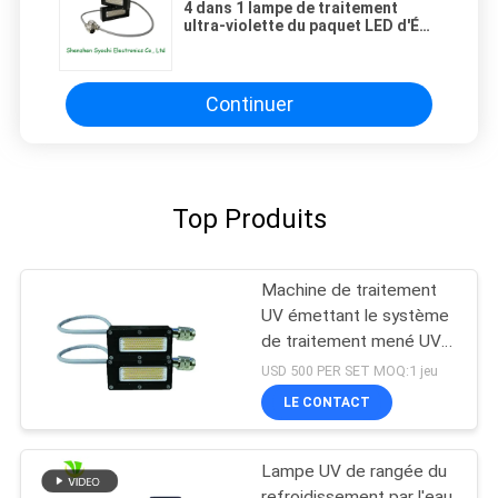
4 dans 1 lampe de traitement
ultra-violette du paquet LED d'ÉPI
à faible atténuation pour des becs
d'Epson
Continuer
Top Produits
Machine de traitement
UV émettant le système
de traitement mené UV
de puissance élevée de
USD 500 PER SET MOQ:1 jeu
la longueur d'onde
LE CONTACT
395nm de la taille 50x20
millimètre
Lampe UV de rangée du
refroidissement par l'eau