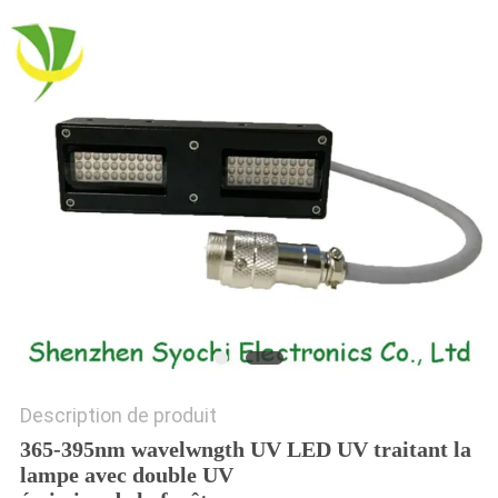
PLAN
DU
SITE
PRIVACY
POLICY
Description de produit
365-395nm wavelwngth UV LED UV traitant la
lampe avec double UV