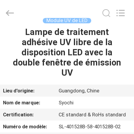
2026
Shenzhen
Syochi
Electronics
Co.,
Module UV de LED
Ltd.
All
Lampe de traitement
MAISON
Rights
Reserved.
adhésive UV libre de la
PRODUITS
disposition LED avec la
double fenêtre de émission
AU
UV
SUJET
DE
Lieu d'origine:
Guangdong, Chine
NOUS
Nom de marque:
Syochi
Certification:
CE standard & RoHs standard
VISITE
Numéro de modèle:
SL-401528B-58-401528B-02
D'USINE