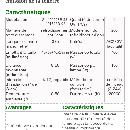
émission de la fenêtre
Caractéristiques
Modèle non.
Quantité de lampe
2
SL-401528B-58-
401528B-02
UV (PCs)
Manière de
refroidissement
Modèle non du
260
refroidissement
par l'eau
refroidisseur d'eau
Longueur d'onde
395
Entrée
AC220V,
(nanomètre)
(facultatif)
Émettant la taille
Puissance totale
40x15+40x15mm
400
(millimètres)
(w)
Distance
5-10
Puissance par
150
rayonnante
lampe (w)
(millimètres)
Intensité
5-12, réglable
Méthode de
contrôle
d'irradiation (² de
contrôle
de niveau
W/cm)
(facultative)
(3-24V)
Température
0-50
Durée de vie (h)
20000
ambiante (℃)
Avantages
Caractéristiques
Intensité de la lumière élevée ;
L'automobile d'intensité de la
lumière ajustent accorder la
Durée de vie extra-longue ;
vitesse d'imprimante ;