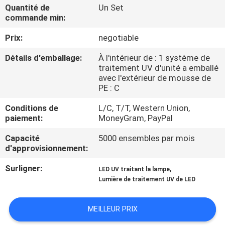
Quantité de
Un Set
commande min:
CONTRÔLE
Prix:
negotiable
DE
QUALITÉ
Détails d'emballage:
À l'intérieur de : 1 système de
traitement UV d'unité a emballé
avec l'extérieur de mousse de
CONTACTEZ-
PE : C
NOUS
Conditions de
L/C, T/T, Western Union,
paiement:
MoneyGram, PayPal
NOUVELLES
Capacité
5000 ensembles par mois
d'approvisionnement:
Surligner:
,
DEMANDEZ
LED UV traitant la lampe
Lumière de traitement UV de LED
UNE
CITATION
MEILLEUR PRIX