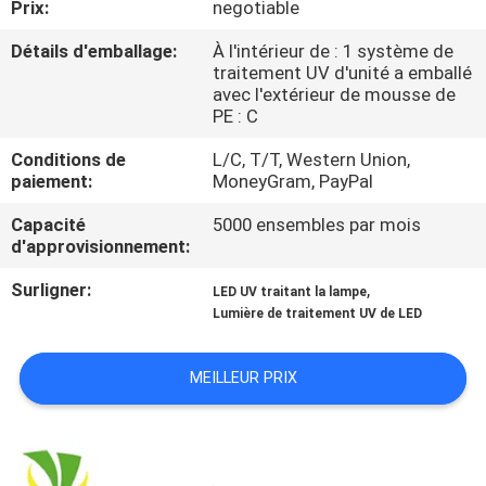
Prix:
negotiable
CONTRÔLE
Détails d'emballage:
À l'intérieur de : 1 système de
traitement UV d'unité a emballé
DE
avec l'extérieur de mousse de
PE : C
QUALITÉ
Conditions de
L/C, T/T, Western Union,
paiement:
MoneyGram, PayPal
CONTACTEZ-
Capacité
5000 ensembles par mois
NOUS
d'approvisionnement:
Surligner:
,
LED UV traitant la lampe
NOUVELLES
Lumière de traitement UV de LED
DEMANDEZ
MEILLEUR PRIX
UNE
CITATION