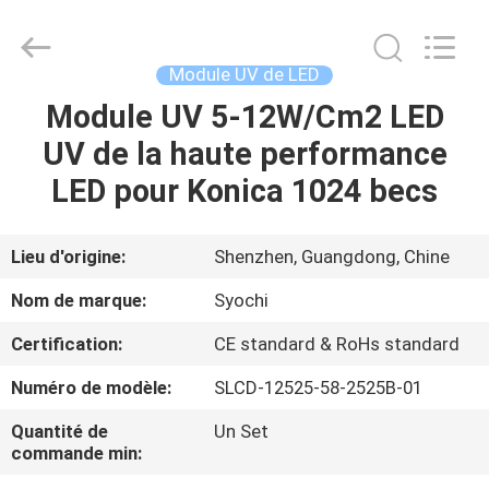
2026
Shenzhen
Syochi
Electronics
Co.,
Module UV de LED
Ltd.
All
Module UV 5-12W/Cm2 LED
MAISON
Rights
Reserved.
UV de la haute performance
PRODUITS
LED pour Konica 1024 becs
AU
Lieu d'origine:
Shenzhen, Guangdong, Chine
SUJET
Nom de marque:
Syochi
DE
Certification:
CE standard & RoHs standard
NOUS
Numéro de modèle:
SLCD-12525-58-2525B-01
VISITE
Quantité de
Un Set
commande min:
D'USINE