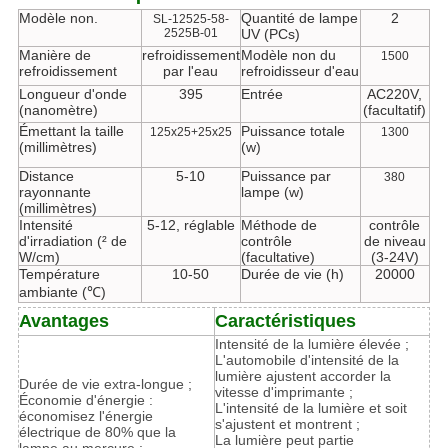
Modèle non.
Quantité de lampe
2
SL-12525-58-
2525B-01
UV (PCs)
Manière de
refroidissement
Modèle non du
1500
refroidissement
par l'eau
refroidisseur d'eau
Longueur d'onde
395
Entrée
AC220V,
(nanomètre)
(facultatif)
Émettant la taille
Puissance totale
125x25+25x25
1300
(millimètres)
(w)
Distance
5-10
Puissance par
380
rayonnante
lampe (w)
(millimètres)
Intensité
5-12, réglable
Méthode de
contrôle
d'irradiation (² de
contrôle
de niveau
W/cm)
(facultative)
(3-24V)
Température
10-50
Durée de vie (h)
20000
ambiante (℃)
Avantages
Caractéristiques
Intensité de la lumière élevée ;
L'automobile d'intensité de la
lumière ajustent accorder la
Durée de vie extra-longue ;
vitesse d'imprimante ;
Économie d'énergie :
L'intensité de la lumière et soit
économisez l'énergie
s'ajustent et montrent ;
électrique de 80% que la
La lumière peut partie