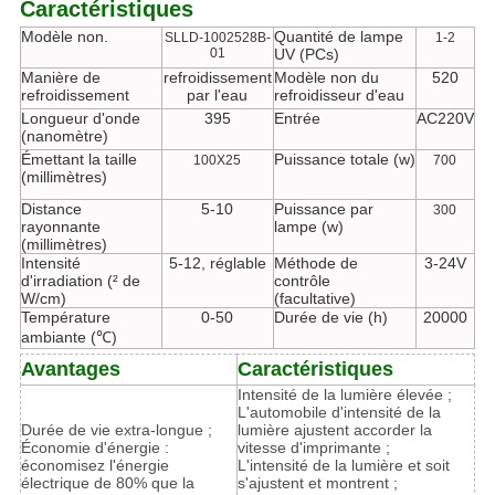
Caractéristiques
Modèle non.
Quantité de lampe
SLLD-1002528B-
1-2
01
UV (PCs)
Manière de
refroidissement
Modèle non du
520
refroidissement
par l'eau
refroidisseur d'eau
Longueur d'onde
395
Entrée
AC220V
(nanomètre)
Émettant la taille
Puissance totale (w)
100X25
700
(millimètres)
Distance
5-10
Puissance par
300
rayonnante
lampe (w)
(millimètres)
Intensité
5-12, réglable
Méthode de
3-24V
d'irradiation (² de
contrôle
W/cm)
(facultative)
Température
0-50
Durée de vie (h)
20000
ambiante (℃)
Avantages
Caractéristiques
Intensité de la lumière élevée ;
L'automobile d'intensité de la
Durée de vie extra-longue ;
lumière ajustent accorder la
Économie d'énergie :
vitesse d'imprimante ;
économisez l'énergie
L'intensité de la lumière et soit
électrique de 80% que la
s'ajustent et montrent ;