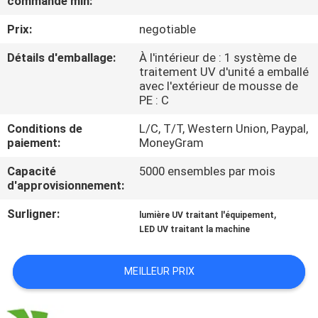
commande min:
Prix:
negotiable
CONTRÔLE
DE
Détails d'emballage:
À l'intérieur de : 1 système de
traitement UV d'unité a emballé
QUALITÉ
avec l'extérieur de mousse de
PE : C
CONTACTEZ-
Conditions de
L/C, T/T, Western Union, Paypal,
paiement:
MoneyGram
NOUS
Capacité
5000 ensembles par mois
d'approvisionnement:
NOUVELLES
Surligner:
,
lumière UV traitant l'équipement
LED UV traitant la machine
DEMANDEZ
UNE
MEILLEUR PRIX
CITATION