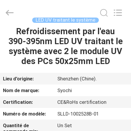
2026
Shenzhen
Syochi
Electronics
Co.,
LED UV traitant le système
Ltd.
All
Refroidissement par l'eau
MAISON
Rights
Reserved.
390-395nm LED UV traitant le
PRODUITS
système avec 2 le module UV
des PCs 50x25mm LED
AU
SUJET
Lieu d'origine:
Shenzhen (Chine).
DE
Nom de marque:
Syochi
NOUS
Certification:
CE&RoHs certification
Numéro de modèle:
SLLD-1002528B-01
VISITE
D'USINE
Quantité de
Un Set