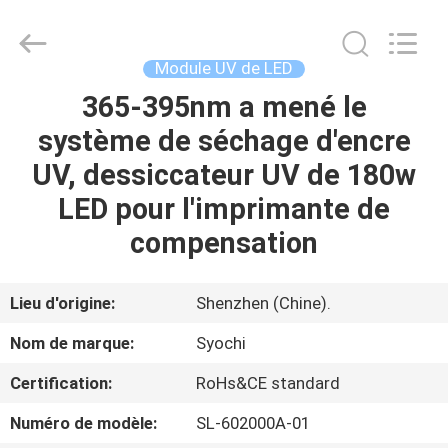
2026
Shenzhen
Syochi
Electronics
Co.,
Module UV de LED
Ltd.
All
365-395nm a mené le
MAISON
Rights
Reserved.
système de séchage d'encre
PRODUITS
UV, dessiccateur UV de 180w
LED pour l'imprimante de
AU
compensation
SUJET
DE
Lieu d'origine:
Shenzhen (Chine).
NOUS
Nom de marque:
Syochi
Certification:
RoHs&CE standard
VISITE
Numéro de modèle:
SL-602000A-01
D'USINE