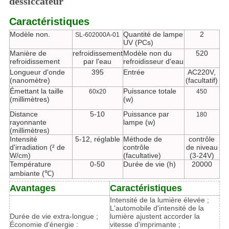
dessiccateur
Caractéristiques
Modèle non.
Quantité de lampe
2
SL-602000A-01
UV (PCs)
Manière de
refroidissement
Modèle non du
520
refroidissement
par l'eau
refroidisseur d'eau
Longueur d'onde
395
Entrée
AC220V,
(nanomètre)
(facultatif)
Émettant la taille
Puissance totale
60x20
450
(millimètres)
(w)
Distance
5-10
Puissance par
180
rayonnante
lampe (w)
(millimètres)
Intensité
5-12, réglable
Méthode de
contrôle
d'irradiation (² de
contrôle
de niveau
W/cm)
(facultative)
(3-24V)
Température
0-50
Durée de vie (h)
20000
ambiante (℃)
Avantages
Caractéristiques
Intensité de la lumière élevée ;
L'automobile d'intensité de la
Durée de vie extra-longue ;
lumière ajustent accorder la
Économie d'énergie :
vitesse d'imprimante ;