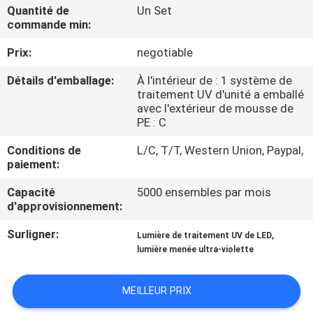
Quantité de
Un Set
commande min:
CONTRÔLE
Prix:
negotiable
DE
QUALITÉ
Détails d'emballage:
À l'intérieur de : 1 système de
traitement UV d'unité a emballé
avec l'extérieur de mousse de
CONTACTEZ-
PE : C
NOUS
Conditions de
L/C, T/T, Western Union, Paypal,
paiement:
NOUVELLES
Capacité
5000 ensembles par mois
d'approvisionnement:
Surligner:
,
DEMANDEZ
Lumière de traitement UV de LED
lumière menée ultra-violette
UNE
CITATION
MEILLEUR PRIX