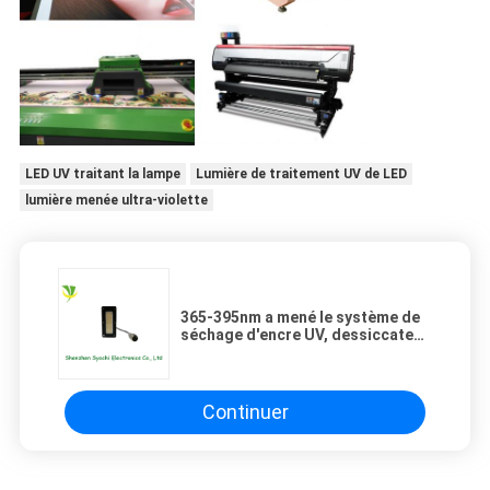
LED UV traitant la lampe
Lumière de traitement UV de LED
lumière menée ultra-violette
365-395nm a mené le système de
séchage d'encre UV, dessiccateur
UV de 180w LED pour l'imprimante
de compensation
Continuer