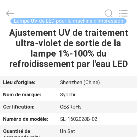
2026
Shenzhen
Syochi
Electronics
Co.,
Lampe UV de LED pour la machine d'impression
Ltd.
All
Ajustement UV de traitement
MAISON
Rights
Reserved.
ultra-violet de sortie de la
PRODUITS
lampe 1%-100% du
refroidissement par l'eau LED
AU
SUJET
Lieu d'origine:
Shenzhen (Chine).
DE
Nom de marque:
Syochi
NOUS
Certification:
CE&RoHs
Numéro de modèle:
SL-1602028B-02
VISITE
D'USINE
Quantité de
Un Set