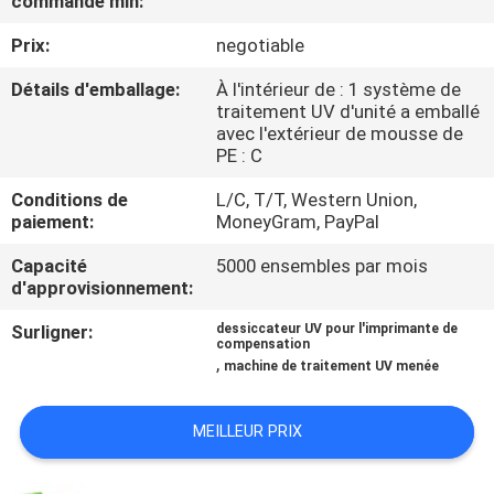
commande min:
Prix:
negotiable
CONTRÔLE
DE
Détails d'emballage:
À l'intérieur de : 1 système de
traitement UV d'unité a emballé
QUALITÉ
avec l'extérieur de mousse de
PE : C
CONTACTEZ-
Conditions de
L/C, T/T, Western Union,
paiement:
MoneyGram, PayPal
NOUS
Capacité
5000 ensembles par mois
d'approvisionnement:
NOUVELLES
Surligner:
dessiccateur UV pour l'imprimante de
compensation
,
machine de traitement UV menée
DEMANDEZ
UNE
MEILLEUR PRIX
CITATION