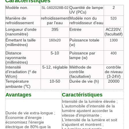
Caractéristiques
Modèle non.
Quantité de lampe
2
SL-1602028B-02
UV (PCs)
Manière de
refroidissement
Modèle non du
520
refroidissement
par l'eau
refroidisseur d'eau
Longueur d'onde
395
Entrée
AC220V,
(nanomètre)
(facultatif)
Émettant la taille
Puissance totale
160x20
1300
(millimètres)
(w)
Distance
5-10
Puissance par
400
rayonnante
lampe (w)
(millimètres)
Intensité
5-12, réglable
Méthode de
contrôle
d'irradiation (² de
contrôle
de niveau
W/cm)
(facultative)
(3-24V)
Température
10-50
Durée de vie (h)
20000
ambiante (℃)
Avantages
Caractéristiques
Intensité de la lumière élevée ;
L'automobile d'intensité de la
lumière ajustent accorder la
Durée de vie extra-longue ;
vitesse d'imprimante ;
Économie d'énergie :
L'intensité de la lumière et soit
économisez l'énergie
s'ajustent et montrent ;
électrique de 80% que la