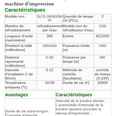
machine d'impression
Caractéristiques
Modèle non.
Quantité de lampe
2
SLCD-1603035B-
01
UV (PCs)
Manière de
refroidissement
Modèle non du
1500
refroidissement
par l'eau
refroidisseur d'eau
Longueur d'onde
395
Entrée
AC220V
(nanomètre)
Émettant la taille
Puissance totale
160x10x4
1400
(millimètres)
(w)
Distance
5-10
Puissance par
400
rayonnante
lampe (w)
(millimètres)
Intensité
5-12
Méthode de
contrôle
d'irradiation (² de
contrôle
de niveau
W/cm)
(facultative)
(3-24V)
Température
10-50
Durée de vie (h)
20000
ambiante (℃)
Avantages
Caractéristiques
Intensité de la lumière élevée ;
L'automobile d'intensité de la
lumière ajustent accorder la
Durée de vie extra-longue ;
vitesse d'imprimante ;
Économie d'énergie :