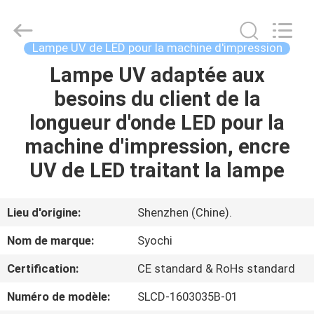
2026
Shenzhen
Syochi
Electronics
Co.,
Lampe UV de LED pour la machine d'impression
Ltd.
All
Lampe UV adaptée aux
MAISON
Rights
Reserved.
besoins du client de la
PRODUITS
longueur d'onde LED pour la
machine d'impression, encre
AU
UV de LED traitant la lampe
SUJET
DE
Lieu d'origine:
Shenzhen (Chine).
NOUS
Nom de marque:
Syochi
Certification:
CE standard & RoHs standard
VISITE
Numéro de modèle:
SLCD-1603035B-01
D'USINE