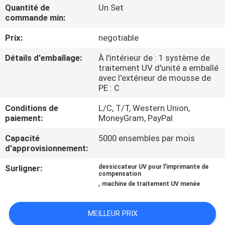
Quantité de
Un Set
commande min:
CONTRÔLE
Prix:
negotiable
DE
QUALITÉ
Détails d'emballage:
À l'intérieur de : 1 système de
traitement UV d'unité a emballé
avec l'extérieur de mousse de
CONTACTEZ-
PE : C
NOUS
Conditions de
L/C, T/T, Western Union,
paiement:
MoneyGram, PayPal
NOUVELLES
Capacité
5000 ensembles par mois
d'approvisionnement:
Surligner:
dessiccateur UV pour l'imprimante de
DEMANDEZ
compensation
,
machine de traitement UV menée
UNE
CITATION
MEILLEUR PRIX