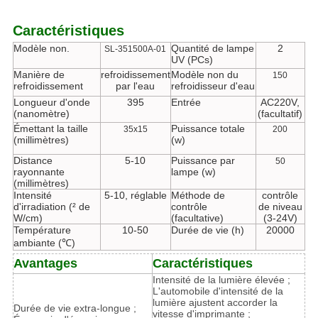
Caractéristiques
Modèle non.
Quantité de lampe
2
SL-351500A-01
UV (PCs)
Manière de
refroidissement
Modèle non du
150
refroidissement
par l'eau
refroidisseur d'eau
Longueur d'onde
395
Entrée
AC220V,
(nanomètre)
(facultatif)
Émettant la taille
Puissance totale
35x15
200
(millimètres)
(w)
Distance
5-10
Puissance par
50
rayonnante
lampe (w)
(millimètres)
Intensité
5-10, réglable
Méthode de
contrôle
d'irradiation (² de
contrôle
de niveau
W/cm)
(facultative)
(3-24V)
Température
10-50
Durée de vie (h)
20000
ambiante (℃)
Avantages
Caractéristiques
Intensité de la lumière élevée ;
L'automobile d'intensité de la
lumière ajustent accorder la
Durée de vie extra-longue ;
vitesse d'imprimante ;