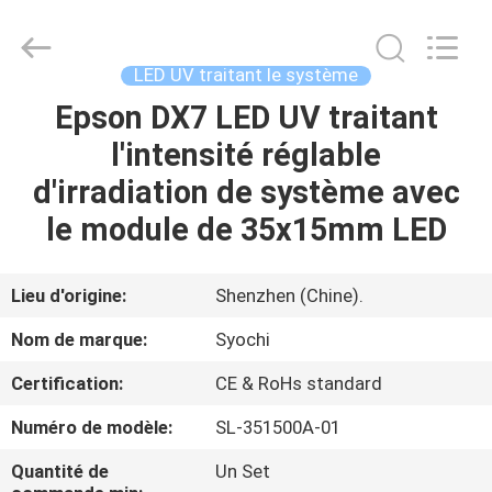
2026
Shenzhen
Syochi
Electronics
Co.,
LED UV traitant le système
Ltd.
All
Epson DX7 LED UV traitant
MAISON
Rights
Reserved.
l'intensité réglable
PRODUITS
d'irradiation de système avec
le module de 35x15mm LED
AU
SUJET
Lieu d'origine:
Shenzhen (Chine).
DE
Nom de marque:
Syochi
NOUS
Certification:
CE & RoHs standard
Numéro de modèle:
SL-351500A-01
VISITE
D'USINE
Quantité de
Un Set