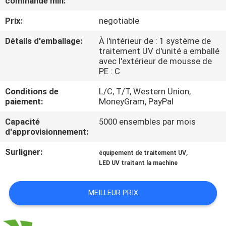
commande min:
Prix:
negotiable
CONTRÔLE
DE
Détails d'emballage:
À l'intérieur de : 1 système de
traitement UV d'unité a emballé
QUALITÉ
avec l'extérieur de mousse de
PE : C
CONTACTEZ-
Conditions de
L/C, T/T, Western Union,
paiement:
MoneyGram, PayPal
NOUS
Capacité
5000 ensembles par mois
d'approvisionnement:
NOUVELLES
Surligner:
,
équipement de traitement UV
LED UV traitant la machine
DEMANDEZ
UNE
MEILLEUR PRIX
CITATION