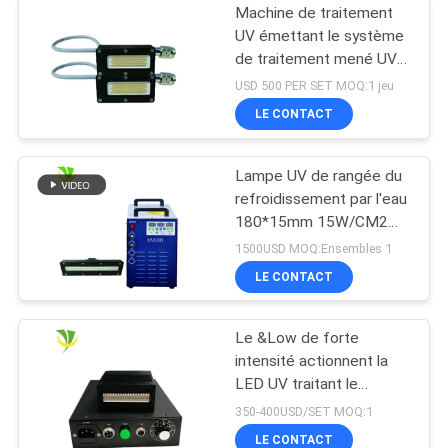
Machine de traitement
UV émettant le système
de traitement mené UV
de puissance élevée de
USD 500 PER SET MOQ:1 jeu
la longueur d'onde
LE CONTACT
395nm de la taille 50x20
millimètre
Lampe UV de rangée du
refroidissement par l'eau
180*15mm 15W/CM2
395nm LED
1500USD MOQ:Ensembles 1
LE CONTACT
Le &Low de forte
intensité actionnent la
LED UV traitant le
dessiccateur UV de
350-400USD/SET MOQ:1
lampe pour l'encre
LE CONTACT