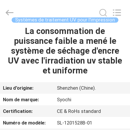
2026
Shenzhen
Syochi
Electronics
Co.,
Systèmes de traitement UV pour l'impression
Ltd.
All
La consommation de
MAISON
Rights
Reserved.
puissance faible a mené le
PRODUITS
système de séchage d'encre
UV avec l'irradiation uv stable
AU
et uniforme
SUJET
DE
Lieu d'origine:
Shenzhen (Chine).
NOUS
Nom de marque:
Syochi
Certification:
CE & RoHs standard
VISITE
Numéro de modèle:
SL-1201528B-01
D'USINE