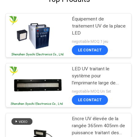
Équipement de
traitement UV de la place
LED
negotiable MOQ:1 jeu
LE CONTACT
LED UV traitant le
système pour
l'imprimante large de
format
negotiable MOQ:Un Set
LE CONTACT
Encre UV élevée de la
rangée 365nm 405nm de
puissance traitant des