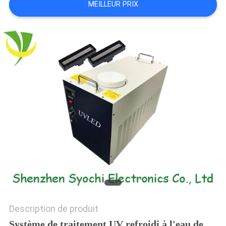
MEILLEUR PRIX
PLAN
DU
SITE
PRIVACY
POLICY
Description de produit
Système de traitement UV refroidi à l'eau de