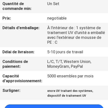
Quantité de
Un Set
commande min:
CONTRÔLE
Prix:
negotiable
DE
QUALITÉ
Détails d'emballage:
À l'intérieur de : 1 système de
traitement UV d'unité a emballé
avec l'extérieur de mousse de
CONTACTEZ-
PE : C
NOUS
Délai de livraison:
5-10 jours de travail
Conditions de
L/C, T/T, Western Union,
NOUVELLES
paiement:
MoneyGram, PayPal
Capacité
5000 ensembles par mois
d'approvisionnement:
DEMANDEZ
UNE
Surligner:
,
encre UV traitant des systèmes
dispositif de traitement UV
CITATION