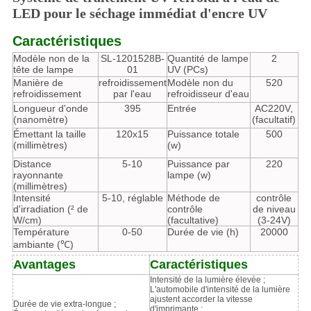
LED pour le séchage immédiat d'encre UV
Caractéristiques
Modèle non de la
SL-1201528B-
Quantité de lampe
2
tête de lampe
01
UV (PCs)
Manière de
refroidissement
Modèle non du
520
refroidissement
par l'eau
refroidisseur d'eau
Longueur d'onde
395
Entrée
AC220V,
(nanomètre)
(facultatif)
Émettant la taille
120x15
Puissance totale
500
(millimètres)
(w)
Distance
5-10
Puissance par
220
rayonnante
lampe (w)
(millimètres)
Intensité
5-10, réglable
Méthode de
contrôle
d'irradiation (² de
contrôle
de niveau
W/cm)
(facultative)
(3-24V)
Température
0-50
Durée de vie (h)
20000
ambiante (℃)
Avantages
Caractéristiques
Intensité de la lumière élevée ;
L'automobile d'intensité de la lumière
ajustent accorder la vitesse
Durée de vie extra-longue ;
d'imprimante ;