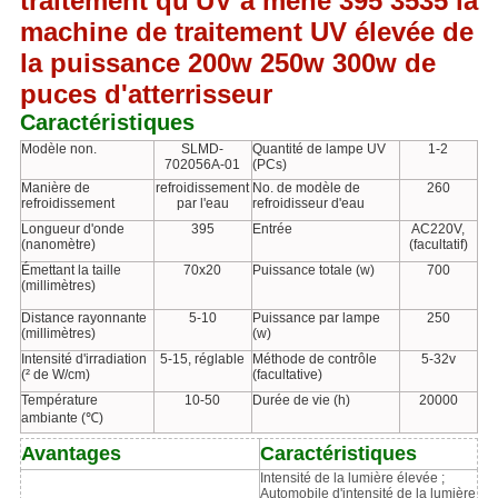
traitement qu'UV a mené 395 3535 la
machine de traitement UV élevée de
la puissance 200w 250w 300w de
puces d'atterrisseur
Caractéristiques
Modèle non.
SLMD-
Quantité de lampe UV
1-2
702056A-01
(PCs)
Manière de
refroidissement
No. de modèle de
260
refroidissement
par l'eau
refroidisseur d'eau
Longueur d'onde
395
Entrée
AC220V,
(nanomètre)
(facultatif)
Émettant la taille
70x20
Puissance totale (w)
700
(millimètres)
Distance rayonnante
5-10
Puissance par lampe
250
(millimètres)
(w)
Intensité d'irradiation
5-15, réglable
Méthode de contrôle
5-32v
(² de W/cm)
(facultative)
Température
10-50
Durée de vie (h)
20000
ambiante (℃)
Avantages
Caractéristiques
Intensité de la lumière élevée ;
Automobile d'intensité de la lumière