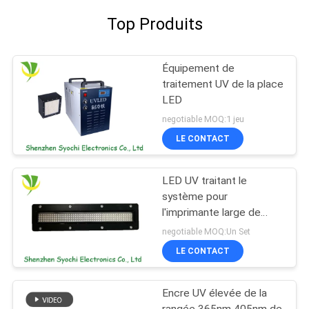
Top Produits
Équipement de
traitement UV de la place
LED
negotiable MOQ:1 jeu
LE CONTACT
LED UV traitant le
système pour
l'imprimante large de
format
negotiable MOQ:Un Set
LE CONTACT
Encre UV élevée de la
rangée 365nm 405nm de