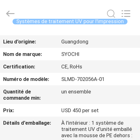
2026
Shenzhen
Syochi
Electronics
Co.,
Systèmes de traitement UV pour l'impression
Ltd.
All
MAISON
Rights
Reserved.
Lieu d'origine:
Guangdong
PRODUITS
Nom de marque:
SYOCHI
Certification:
CE, RoHs
AU
Numéro de modèle:
SLMD-702056A-01
SUJET
Quantité de
un ensemble
DE
commande min:
NOUS
Prix:
USD 450 per set
VISITE
Détails d'emballage:
À l'intérieur : 1 système de
traitement UV d'unité emballé
D'USINE
avec la mousse de PE dehors :