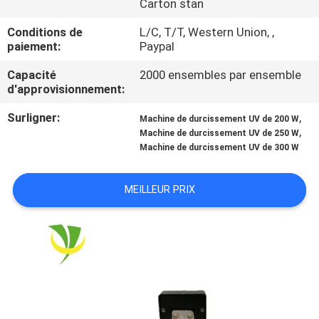
Carton stan
CONTRÔLE
Conditions de
L/C, T/T, Western Union, ,
paiement:
Paypal
DE
Capacité
2000 ensembles par ensemble
QUALITÉ
d'approvisionnement:
Surligner:
,
Machine de durcissement UV de 200 W
CONTACTEZ-
,
Machine de durcissement UV de 250 W
NOUS
Machine de durcissement UV de 300 W
MEILLEUR PRIX
NOUVELLES
DEMANDEZ
UNE
CITATION