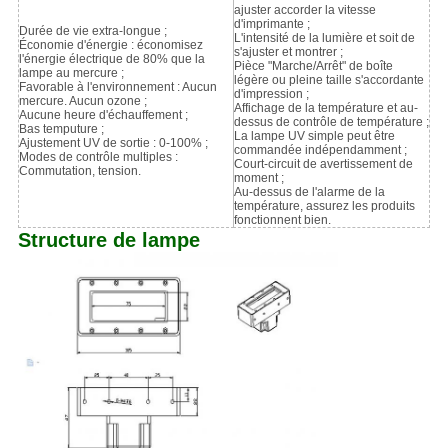
ajuster accorder la vitesse
d'imprimante ;
Durée de vie extra-longue ;
L'intensité de la lumière et soit de
Économie d'énergie : économisez
s'ajuster et montrer ;
l'énergie électrique de 80% que la
Pièce "Marche/Arrêt" de boîte
lampe au mercure ;
légère ou pleine taille s'accordante
Favorable à l'environnement : Aucun
d'impression ;
mercure. Aucun ozone ;
Affichage de la température et au-
Aucune heure d'échauffement ;
dessus de contrôle de température ;
Bas temputure ;
La lampe UV simple peut être
Ajustement UV de sortie : 0-100% ;
commandée indépendamment ;
Modes de contrôle multiples :
Court-circuit de avertissement de
Commutation, tension.
moment ;
Au-dessus de l'alarme de la
température, assurez les produits
fonctionnent bien.
Structure de lampe