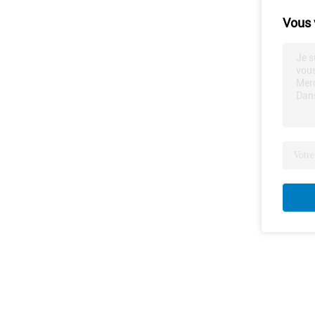
Vous 
Je s
vous
Merc
Dans