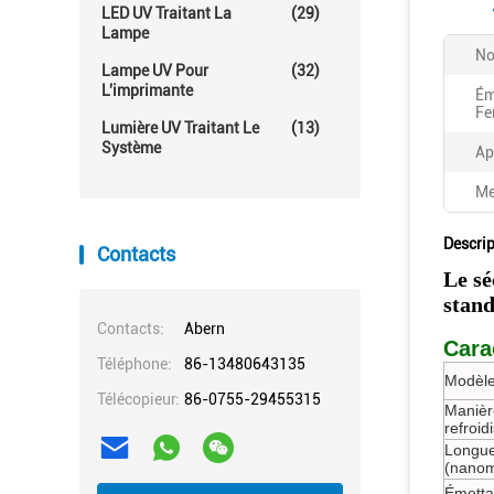
LED UV Traitant La
(29)
Lampe
No
Lampe UV Pour
(32)
L'imprimante
Ém
Fe
Lumière UV Traitant Le
(13)
Système
Ap
Me
Descrip
Contacts
Le s
stan
Contacts:
Abern
Cara
Téléphone:
86-13480643135
Modèle
Télécopieur:
86-0755-29455315
Manièr
refroi
Longue
(nanom
Émettan