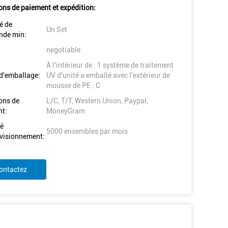
ons de paiement et expédition:
é de
Un Set
de min:
negotiable
À l'intérieur de : 1 système de traitement
 d'emballage:
UV d'unité a emballé avec l'extérieur de
mousse de PE : C
ons de
L/C, T/T, Western Union, Paypal,
t:
MoneyGram
é
5000 ensembles par mois
visionnement:
ontactez