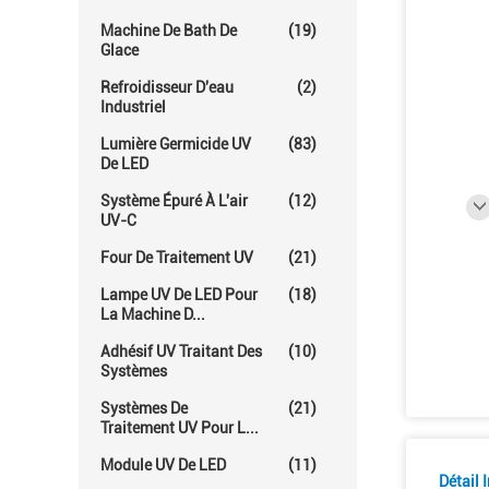
Machine De Bath De
(19)
Glace
Refroidisseur D'eau
(2)
Industriel
Lumière Germicide UV
(83)
De LED
Système Épuré À L'air
(12)
UV-C
Four De Traitement UV
(21)
Lampe UV De LED Pour
(18)
La Machine D...
Adhésif UV Traitant Des
(10)
Systèmes
Systèmes De
(21)
Traitement UV Pour L...
Module UV De LED
(11)
Détail 