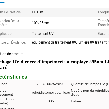
m De L'article:
LED UV
Longue
ission De La
Tempér
100x25mm
nêtre:
Foncti
plication:
Traitement UV
Garant
ttre En Évidence:
équipement de traitement UV
,
lumière UV traitant 
tion de produit
échage UV d'encre d'imprimerie a employé 395nm LE
dard
ctéristiques
 non.
SLLD-1002528B-01
Quantité de lampe UV (
e de
Modèle non du refroidis
refroidissement par l'eau
dissement
d'eau
ur d'onde
395
Entrée
ètre)
t la taille