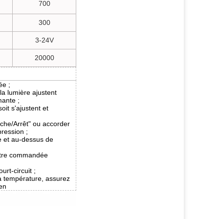
700
300
3-24V
20000
ée ;
la lumière ajustent
mante ;
soit s'ajustent et
rche/Arrêt" ou accorder
pression ;
e et au-dessus de
être commandée
rt-circuit ;
a température, assurez
ien