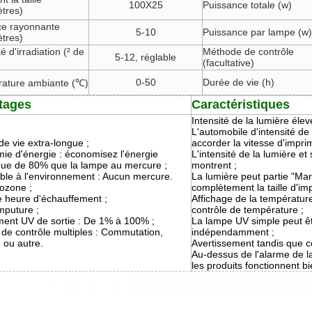
100X25
Puissance totale (w)
ètres)
ce rayonnante
5-10
Puissance par lampe (w)
ètres)
té d'irradiation (² de
Méthode de contrôle
5-12, réglable
(facultative)
0-50
Durée de vie (h)
ature ambiante (℃)
tages
Caractéristiques
Intensité de la lumière élev
L'automobile d'intensité de 
e vie extra-longue ;
accorder la vitesse d'impri
ie d'énergie : économisez l'énergie
L'intensité de la lumière et 
ique de 80% que la lampe au mercure ;
montrent ;
ble à l'environnement : Aucun mercure.
La lumière peut partie "Ma
ozone ;
complètement la taille d'im
 heure d'échauffement ;
Affichage de la températur
mputure ;
contrôle de température ;
ment UV de sortie : De 1% à 100% ;
La lampe UV simple peut 
de contrôle multiples : Commutation,
indépendamment ;
 ou autre.
Avertissement tandis que cou
Au-dessus de l'alarme de l
les produits fonctionnent b