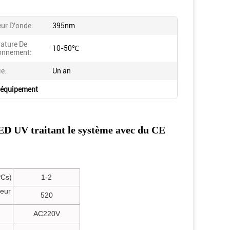
ur D'onde:
395nm
ature De
10-50℃
onnement:
ie:
Un an
l'équipement
D UV traitant le système avec du CE
PCs)
1-2
seur
520
AC220V