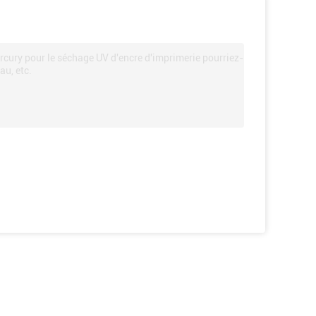
cury pour le séchage UV d'encre d'imprimerie pourriez-
au, etc.