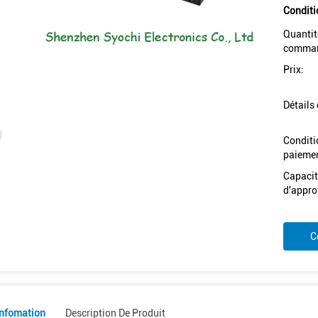
Conditi
Quantit
comman
Prix:
Détails
Conditi
paiemen
Capacit
d'appro
C
Infomation
Description De Produit