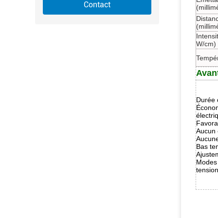
Contact
(millim
Distan
(millim
Intensi
W/cm)
Tempér
Avan
Durée d
Économ
électr
Favora
Aucun 
Aucune
Bas te
Ajuste
Modes 
tension