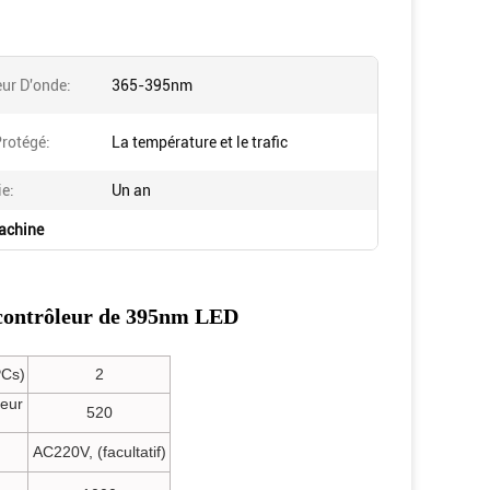
ur D'onde:
365-395nm
rotégé:
La température et le trafic
ie:
Un an
machine
e contrôleur de 395nm LED
PCs)
2
seur
520
AC220V, (facultatif)