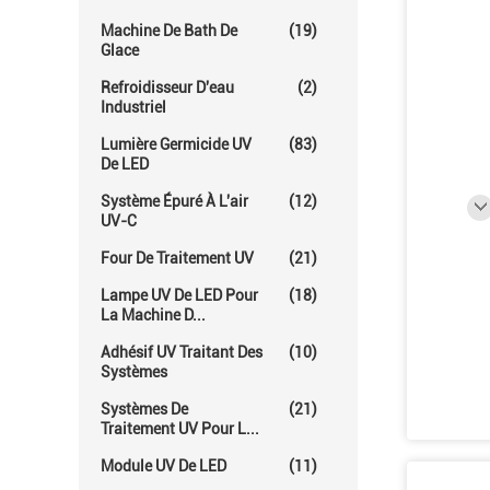
Machine De Bath De
(19)
Glace
Refroidisseur D'eau
(2)
Industriel
Lumière Germicide UV
(83)
De LED
Système Épuré À L'air
(12)
UV-C
Four De Traitement UV
(21)
Lampe UV De LED Pour
(18)
La Machine D...
Adhésif UV Traitant Des
(10)
Systèmes
Systèmes De
(21)
Traitement UV Pour L...
Module UV De LED
(11)