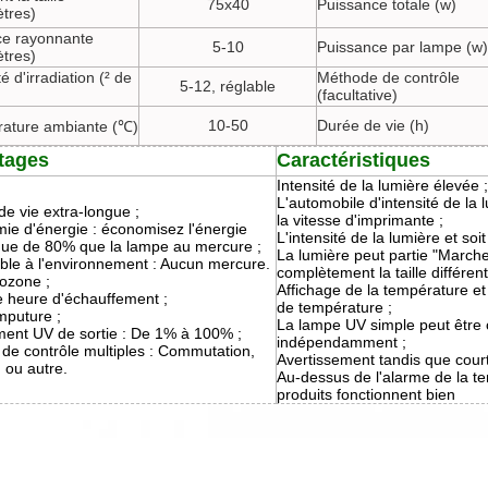
75x40
Puissance totale (w)
ètres)
ce rayonnante
5-10
Puissance par lampe (w)
ètres)
té d'irradiation (² de
Méthode de contrôle
5-12, réglable
(facultative)
10-50
Durée de vie (h)
ature ambiante (℃)
tages
Caractéristiques
Intensité de la lumière élevée ;
L'automobile d'intensité de la 
e vie extra-longue ;
la vitesse d'imprimante ;
ie d'énergie : économisez l'énergie
L'intensité de la lumière et soi
ique de 80% que la lampe au mercure ;
La lumière peut partie "Marche
ble à l'environnement : Aucun mercure.
complètement la taille différen
ozone ;
Affichage de la température e
 heure d'échauffement ;
de température ;
mputure ;
La lampe UV simple peut êtr
ment UV de sortie : De 1% à 100% ;
indépendamment ;
de contrôle multiples : Commutation,
Avertissement tandis que court-
 ou autre.
Au-dessus de l'alarme de la t
produits fonctionnent bien