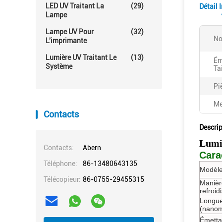
LED UV Traitant La
(29)
Détail 
Lampe
Lampe UV Pour
(32)
No
L'imprimante
Lumière UV Traitant Le
(13)
Ém
Système
Ta
Pi
Me
Contacts
Descrip
Lumiè
Contacts:
Abern
Cara
Téléphone:
86-13480643135
Modèle
Télécopieur:
86-0755-29455315
Manièr
refroi
Longue
(nanom
Émettan