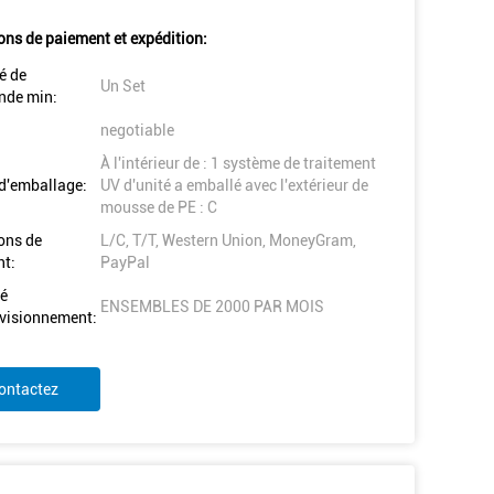
ons de paiement et expédition:
é de
Un Set
de min:
negotiable
À l'intérieur de : 1 système de traitement
 d'emballage:
UV d'unité a emballé avec l'extérieur de
mousse de PE : C
ons de
L/C, T/T, Western Union, MoneyGram,
t:
PayPal
é
ENSEMBLES DE 2000 PAR MOIS
visionnement:
ontactez