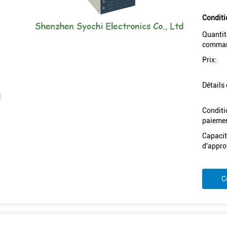
Conditi
Quantit
comman
Prix:
Détails
Conditi
paiemen
Capacit
d'appro
C