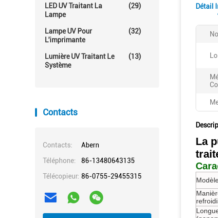
LED UV Traitant La
(29)
Détail 
Lampe
Lampe UV Pour
(32)
No
L'imprimante
Lo
Lumière UV Traitant Le
(13)
Système
Mé
Co
Me
Contacts
Descrip
La p
Contacts:
Abern
trai
Téléphone:
86-13480643135
Cara
Télécopieur:
86-0755-29455315
Modèle
Manièr
refroi
Longue