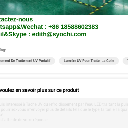
actez-nous
tsapp&Wechat : +86 18588602383
il&Skype : edith@syochi.com
Tag:
ement De Traitement UV Portatif
Lumière UV Pour Traiter La Colle
voulez en savoir plus sur ce produit
uis intéressé à Tache UV du refroidissement par l'eau LED traitant la 
 pourriez-vous m'envoyer plus de détails tels que le type, la taille, la quan
i!
 l'attente de votre réponse.