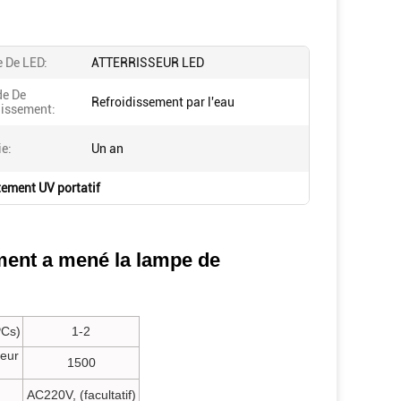
 De LED:
ATTERRISSEUR LED
e De
Refroidissement par l'eau
dissement:
ie:
Un an
tement UV portatif
ment a mené la lampe de
PCs)
1-2
seur
1500
AC220V, (facultatif)