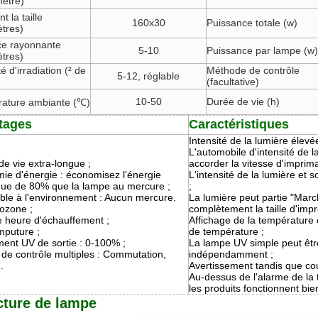
ètre)
t la taille
160x30
Puissance totale (w)
ètres)
ce rayonnante
5-10
Puissance par lampe (w)
ètres)
té d'irradiation (² de
Méthode de contrôle
5-12, réglable
(facultative)
10-50
Durée de vie (h)
ature ambiante (℃)
tages
Caractéristiques
Intensité de la lumière élevée
L'automobile d'intensité de l
e vie extra-longue ;
accorder la vitesse d'imprima
ie d'énergie : économisez l'énergie
L'intensité de la lumière et s
ique de 80% que la lampe au mercure ;
;
ble à l'environnement : Aucun mercure.
La lumière peut partie "Marc
ozone ;
complètement la taille d'impr
 heure d'échauffement ;
Affichage de la température 
mputure ;
de température ;
ment UV de sortie : 0-100% ;
La lampe UV simple peut ê
de contrôle multiples : Commutation,
indépendamment ;
.
Avertissement tandis que cour
Au-dessus de l'alarme de la
les produits fonctionnent bie
cture de lampe