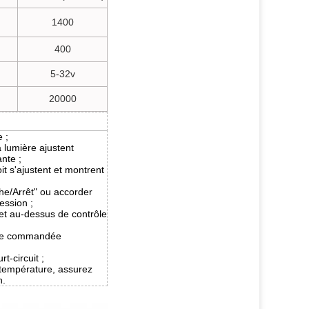
1400
400
5-32v
20000
 ;
a lumière ajustent
nte ;
oit s'ajustent et montrent
he/Arrêt" ou accorder
ession ;
et au-dessus de contrôle
tre commandée
t-circuit ;
 température, assurez
n.