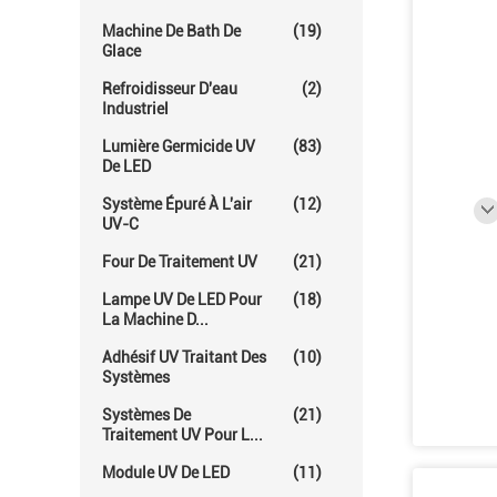
Machine De Bath De
(19)
Glace
Refroidisseur D'eau
(2)
Industriel
Lumière Germicide UV
(83)
De LED
Système Épuré À L'air
(12)
UV-C
Four De Traitement UV
(21)
Lampe UV De LED Pour
(18)
La Machine D...
Adhésif UV Traitant Des
(10)
Systèmes
Systèmes De
(21)
Traitement UV Pour L...
Module UV De LED
(11)