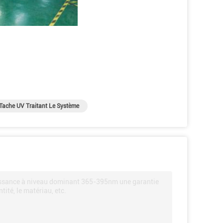
Tache UV Traitant Le Système
puissance à niveau dominant 365-395nm une garantie
tité, le matériau, etc.