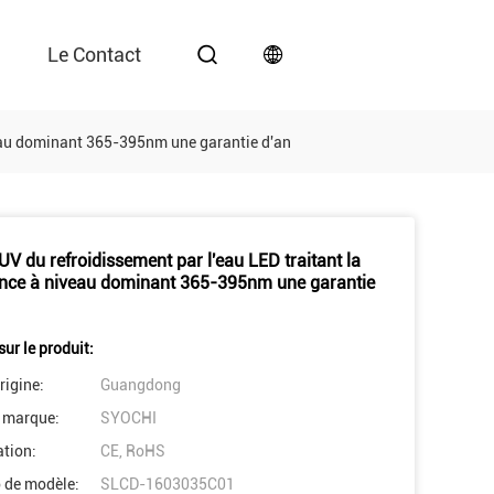
Le Contact
veau dominant 365-395nm une garantie d'an
UV du refroidissement par l'eau LED traitant la
nce à niveau dominant 365-395nm une garantie
sur le produit:
rigine:
Guangdong
 marque:
SYOCHI
ation:
CE, RoHS
 de modèle:
SLCD-1603035C01