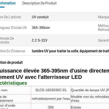
Infomation
Description De Produit
m De L'article:
UV conduit
Marque
Méthod
ngueur D'onde UV:
365-395nm
Refroi
thode De
C.C 5-32V
Garant
ntrôle:
ttre En Évidence:
lumière UV pour traiter la colle
,
équipement de trai
tion de produit
uissance élevée 365-395nm d'usine directe
tement UV avec l'atterrisseur LED
ctéristiques
 non.
SLCD-1603035C-01
Quantité de lampe UV (
e de
Modèle non du refroidis
refroidissement par l'eau
dissement
d'eau
ur d'onde
395
Entrée