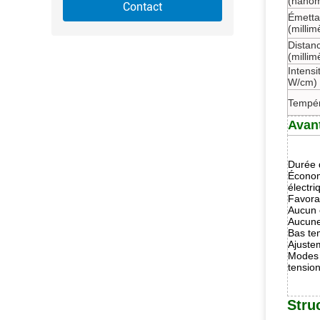
(nanom
Contact
Émettan
(millim
Distan
(millim
Intensi
W/cm)
Tempér
Avan
Durée d
Économ
électr
Favora
Aucun 
Aucune
Bas te
Ajuste
Modes 
tension
Stru