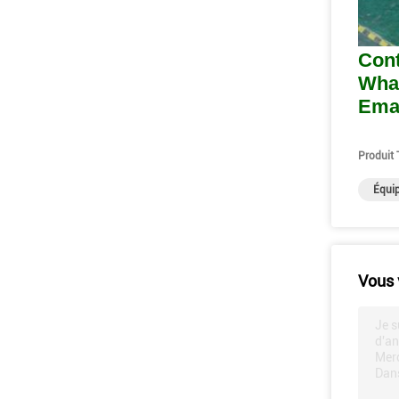
Cont
Wha
Ema
Produit 
Équip
Vous 
Je s
d'an
Merc
Dans