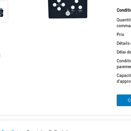
Conditi
Quantit
comman
Prix:
Détails
Délai de
Conditi
paiemen
Capacit
d'appro
C