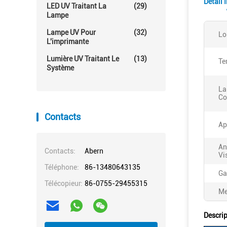
Détail 
LED UV Traitant La
(29)
Lampe
Lampe UV Pour
(32)
Lo
L'imprimante
Lumière UV Traitant Le
(13)
Te
Système
La
Co
Contacts
Ap
An
Contacts:
Abern
Vi
Téléphone:
86-13480643135
Ga
Télécopieur:
86-0755-29455315
Me
Descrip