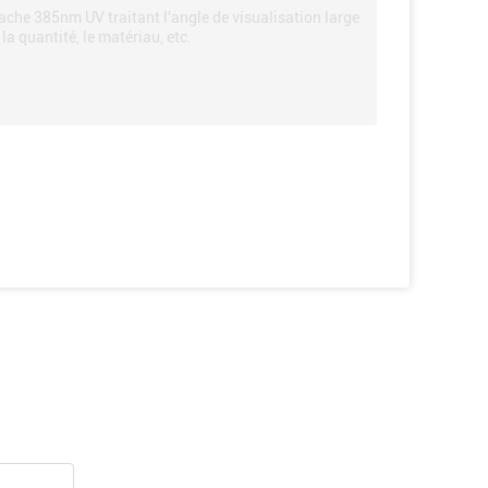
ache 385nm UV traitant l'angle de visualisation large
la quantité, le matériau, etc.