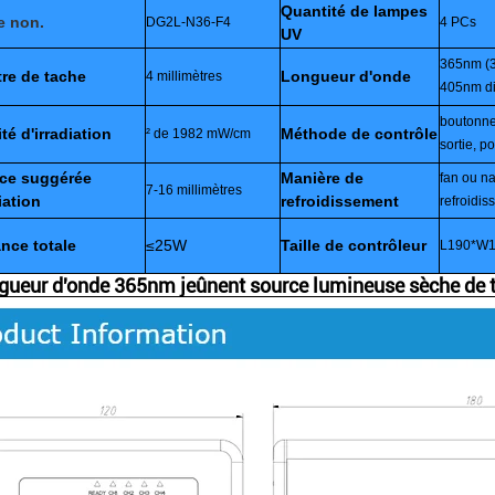
Quantité de lampes
e non.
DG2L-N36-F4
4 PCs
UV
365nm (
re de tache
Longueur d'onde
4 millimètres
405nm di
boutonnez
té d'irradiation
Méthode de contrôle
² de 1982 mW/cm
sortie, 
nce suggérée
Manière de
fan ou na
7-16 millimètres
iation
refroidissement
refroidi
nce totale
≤25W
Taille de contrôleur
L190*W12
ngueur d'onde 365nm jeûnent source lumineuse sèche de t