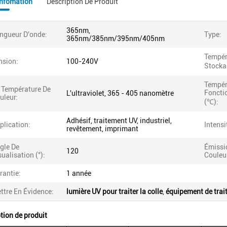
Infomation
Description De Produit
365nm,
ngueur D'onde:
Type:
365nm/385nm/395nm/405nm
Tempér
nsion:
100-240V
Stocka
Tempér
 Température De
Foncti
L'ultraviolet, 365 - 405 nanomètre
uleur:
(℃):
Adhésif, traitement UV, industriel,
plication:
Intens
revêtement, imprimant
gle De
Émissi
120
sualisation (°):
Couleu
rantie:
1 année
ttre En Évidence:
lumière UV pour traiter la colle
,
équipement de trai
tion de produit