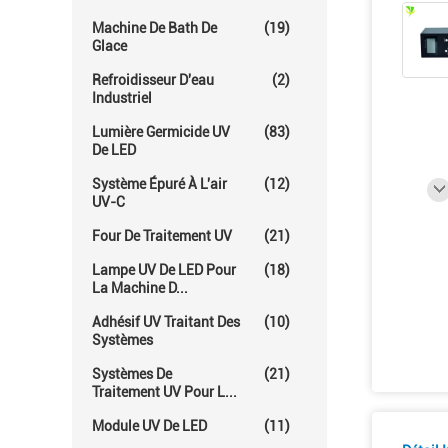
Machine De Bath De
(19)
Glace
Refroidisseur D'eau
(2)
Industriel
Lumière Germicide UV
(83)
De LED
Système Épuré À L'air
(12)
UV-C
Four De Traitement UV
(21)
Lampe UV De LED Pour
(18)
La Machine D...
Adhésif UV Traitant Des
(10)
Systèmes
Systèmes De
(21)
Traitement UV Pour L...
Module UV De LED
(11)