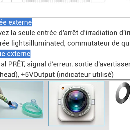
ée externe
vez la seule entrée d'arrêt d'irradiation d'
trée lightsilluminated, commutateur de q
ie externe
al PRÊT, signal d'erreur, sortie d'avertiss
head), +5VOutput (indicateur utilisé)