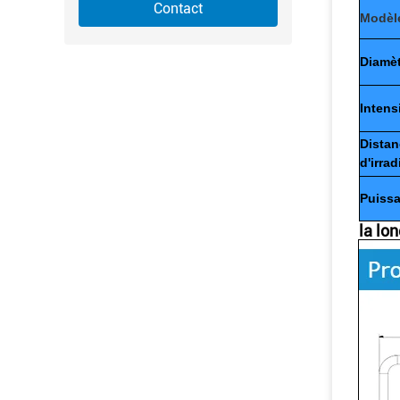
Contact
Modèl
Diamèt
Intensi
Dista
d'irrad
Puissa
la lo