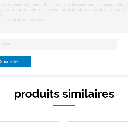
uis intéressé à Machine UV de lampe de dessiccateur de vitesse rapide, t
ystème pourriez-vous m'envoyer plus de détails tels que le type, la taille, 
i!
 l'attente de votre réponse.
Soumettre
produits similaires