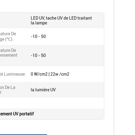
LED UV, tache UV de LED traitant
la lampe
ature De
-10 - 50
ge (℃):
ature De
onnement
-10 - 50
ité Lumineuse:
0 W/cm2 | 22w /cm2
on De La
la lumière UV
r:
tement UV portatif