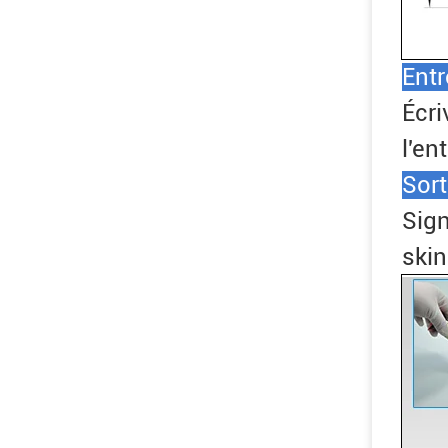
Entr
Écri
l'en
Sort
Sign
skin