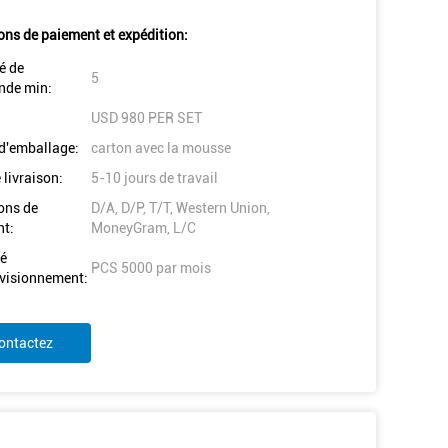
ons de paiement et expédition:
é de
5
de min:
USD 980 PER SET
 d'emballage:
carton avec la mousse
 livraison:
5-10 jours de travail
ons de
D/A, D/P, T/T, Western Union,
t:
MoneyGram, L/C
é
PCS 5000 par mois
visionnement:
ontactez