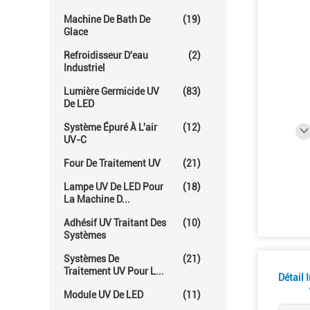
Machine De Bath De
(19)
Glace
Refroidisseur D'eau
(2)
Industriel
Lumière Germicide UV
(83)
De LED
Système Épuré À L'air
(12)
UV-C
Four De Traitement UV
(21)
Lampe UV De LED Pour
(18)
La Machine D...
Adhésif UV Traitant Des
(10)
Systèmes
Systèmes De
(21)
Traitement UV Pour L...
Détail 
Module UV De LED
(11)