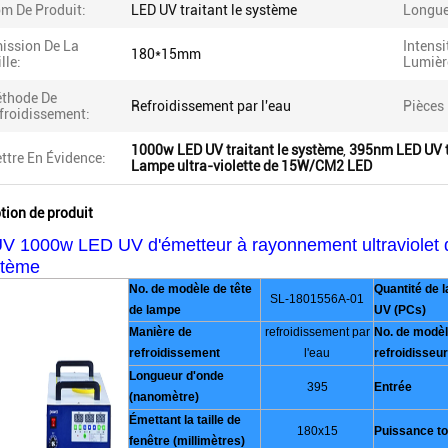
m De Produit:
LED UV traitant le système
Longue
ission De La
Intensi
180*15mm
lle:
Lumièr
thode De
Refroidissement par l'eau
Pièces 
froidissement:
1000w LED UV traitant le système
,
395nm LED UV t
ttre En Évidence:
Lampe ultra-violette de 15W/CM2 LED
tion de produit
UV 1000w LED UV d'émetteur à rayonnement ultraviolet 
stème
No. de modèle de tête
Quantité de 
SL-1801556A-01
de lampe
UV (PCs)
Manière de
refroidissement par
No. de modèl
refroidissement
l'eau
refroidisseur
Longueur d'onde
395
Entrée
(nanomètre)
Émettant la taille de
180x15
Puissance to
fenêtre (millimètres)