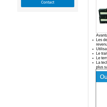
Contact
Avanta
Les de
reven
Utilis
Le tra
Le tem
La tec
plus s