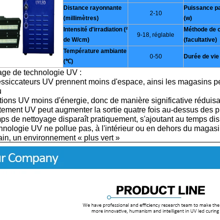
Distance rayonnante
Puissance p
2-10
(millimètres)
(w)
Intensité d'irradiation (²
Méthode de c
9-18, réglable
de W/cm)
(facultative)
Température ambiante
0-50
Durée de vie 
(℃)
ge de technologie UV :
ssiccateurs UV prennent moins d'espace, ainsi les magasins pe
u
ations UV moins d'énergie, donc de manière significative réduisan
itement UV peut augmenter la sortie quatre fois au-dessus des 
ps de nettoyage disparaît pratiquement, s'ajoutant au temps dis
hnologie UV ne pollue pas, à l'intérieur ou en dehors du magasin
ain, un environnement « plus vert »