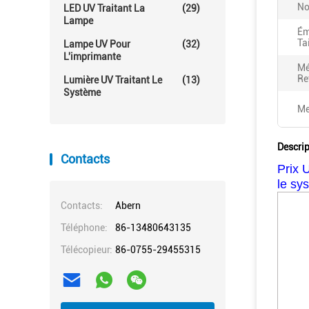
No
LED UV Traitant La
(29)
Lampe
Ém
Tai
Lampe UV Pour
(32)
L'imprimante
Mé
Re
Lumière UV Traitant Le
(13)
Système
Me
Descrip
Contacts
Prix 
le sy
Contacts:
Abern
Téléphone:
86-13480643135
Télécopieur:
86-0755-29455315