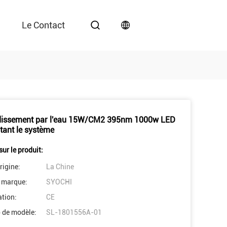
Le Contact
dissement par l'eau 15W/CM2 395nm 1000w LED
itant le système
sur le produit:
rigine:
La Chine
 marque:
SYOCHI
ation:
CE
 de modèle:
SL-1801556A-01