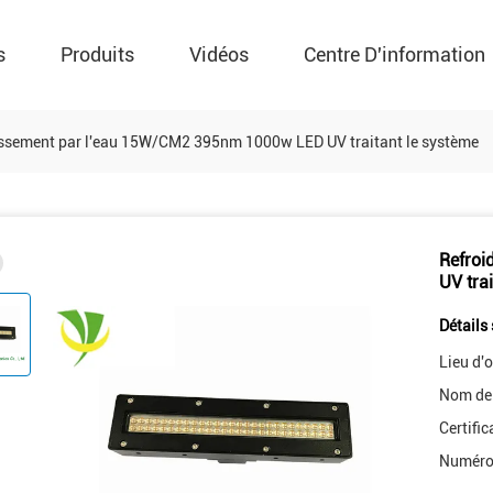
s
Produits
Vidéos
Centre D'information
issement par l'eau 15W/CM2 395nm 1000w LED UV traitant le système
Refroi
UV tra
Détails 
Lieu d'o
Nom de
Certific
Numéro