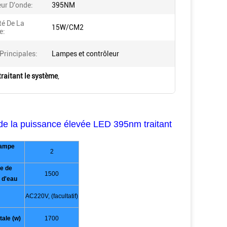
ur D'onde:
395NM
té De La
15W/CM2
e:
Principales:
Lampes et contrôleur
raitant le système
,
de la puissance élevée LED 395nm traitant
lampe
2
e de
1500
 d'eau
AC220V, (facultatif)
tale (w)
1700