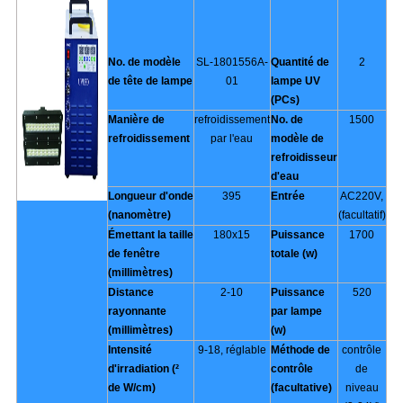
No. de modèle
SL-1801556A-
Quantité de
2
de tête de lampe
01
lampe UV
(PCs)
Manière de
refroidissement
No. de
1500
refroidissement
par l'eau
modèle de
refroidisseur
d'eau
Longueur d'onde
395
Entrée
AC220V,
(nanomètre)
(facultatif)
Émettant la taille
180x15
Puissance
1700
de fenêtre
totale (w)
(millimètres)
Distance
2-10
Puissance
520
rayonnante
par lampe
(millimètres)
(w)
Intensité
9-18, réglable
Méthode de
contrôle
d'irradiation (²
contrôle
de
de W/cm)
(facultative)
niveau