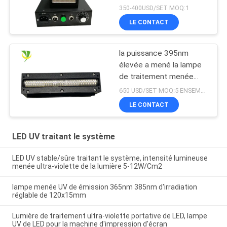
dessiccateur UV de
350-400USD/SET MOQ:1
lampe pour l'encre
LE CONTACT
traitée
la puissance 395nm
élevée a mené la lampe
de traitement menée
ultra-violette pour
650 USD/SET MOQ:5 ENSEMBLES
l'imprimante UV à plat
LE CONTACT
LED UV traitant le système
LED UV stable/sûre traitant le système, intensité lumineuse
menée ultra-violette de la lumière 5-12W/Cm2
lampe menée UV de émission 365nm 385nm d'irradiation
réglable de 120x15mm
Lumière de traitement ultra-violette portative de LED, lampe
UV de LED pour la machine d'impression d'écran