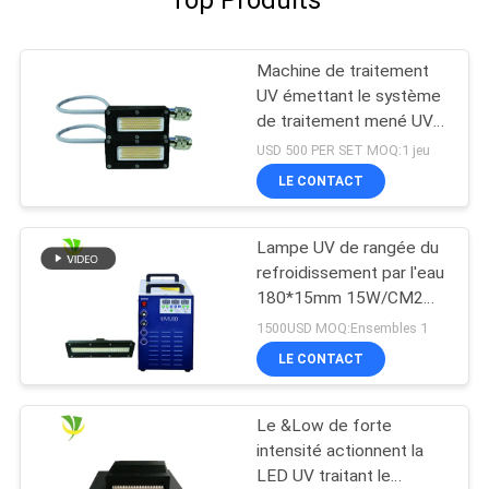
Top Produits
Machine de traitement
UV émettant le système
de traitement mené UV
de puissance élevée de
USD 500 PER SET MOQ:1 jeu
la longueur d'onde
LE CONTACT
395nm de la taille 50x20
millimètre
Lampe UV de rangée du
refroidissement par l'eau
180*15mm 15W/CM2
395nm LED
1500USD MOQ:Ensembles 1
LE CONTACT
Le &Low de forte
intensité actionnent la
LED UV traitant le