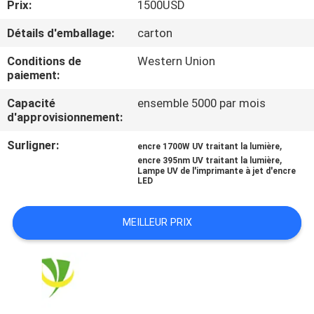
Prix:
1500USD
CONTRÔLE
Détails d'emballage:
carton
DE
Conditions de
Western Union
paiement:
QUALITÉ
Capacité
ensemble 5000 par mois
d'approvisionnement:
CONTACTEZ-
Surligner:
,
NOUS
encre 1700W UV traitant la lumière
,
encre 395nm UV traitant la lumière
Lampe UV de l'imprimante à jet d'encre
LED
NOUVELLES
MEILLEUR PRIX
DEMANDEZ
UNE
CITATION