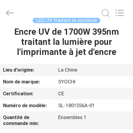
2026
Shenzhen
Syochi
Electronics
Co.,
LED UV traitant le système
Ltd.
All
Encre UV de 1700W 395nm
MAISON
Rights
Reserved.
traitant la lumière pour
PRODUITS
l'imprimante à jet d'encre
AU
Lieu d'origine:
La Chine
SUJET
Nom de marque:
SYOCHI
DE
Certification:
CE
NOUS
Numéro de modèle:
SL-1801556A-01
VISITE
Quantité de
Ensembles 1
commande min:
D'USINE