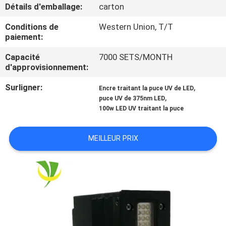
Détails d'emballage:
carton
CONTRÔLE
Conditions de
Western Union, T/T
paiement:
DE
QUALITÉ
Capacité
7000 SETS/MONTH
d'approvisionnement:
Surligner:
,
CONTACTEZ-
Encre traitant la puce UV de LED
,
puce UV de 375nm LED
NOUS
100w LED UV traitant la puce
NOUVELLES
MEILLEUR PRIX
DEMANDEZ
UNE
CITATION