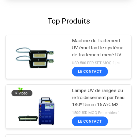
Top Produits
Machine de traitement
UV émettant le système
de traitement mené UV
de puissance élevée de
USD 500 PER SET MOQ:1 jeu
la longueur d'onde
LE CONTACT
395nm de la taille 50x20
millimètre
Lampe UV de rangée du
refroidissement par l'eau
180*15mm 15W/CM2
395nm LED
1500USD MOQ:Ensembles 1
LE CONTACT