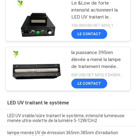
Le &Low de forte
intensité actionnent la
LED UV traitant le
dessiccateur UV de
350-400USD/SET MOQ:1
lampe pour l'encre
LE CONTACT
traitée
la puissance 395nm
élevée a mené la lampe
de traitement menée
ultra-violette pour
650 USD/SET MOQ:5 ENSEMBLES
l'imprimante UV à plat
LE CONTACT
LED UV traitant le système
LED UV stable/sûre traitant le système, intensité lumineuse
menée ultra-violette de la lumière 5-12W/Cm2
lampe menée UV de émission 365nm 385nm d'irradiation