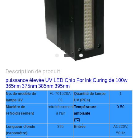
PLAN
DU
SITE
PRIVACY
POLICY
Description de produit
puissance élevée UV LED Chip For Ink Curing de 100w
365nm 375nm 385nm 395nm
No. de modèle de
FL-701528A-
Quantité de lampe
1
lampe UV
01
UV (PCs)
Manière de
refroidissement
Température
0-50
refroidissement
à l'air
ambiante
(℃)
Longueur d'onde
395
Entrée
AC220V,
(nanomètre)
50Hz