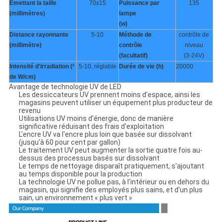
Émettant la taille
70x15
Puissance par
135
(millimètres)
lampe
(w)
Distance rayonnante
5-10
Méthode de
contrôle de
(millimètre)
contrôle
niveau
(facultatif)
(3-24V)
Intensité d'irradiation (²
5-10, réglable
Durée de vie (h)
20000
de W/cm)
Avantage de technologie UV de LED
Les dessiccateurs UV prennent moins d'espace, ainsi les
magasins peuvent utiliser un équipement plus producteur de
revenu
Utilisations UV moins d'énergie, donc de manière
significative réduisant des frais d'exploitation
L'encre UV va l'encre plus loin que basée sur dissolvant
(jusqu'à 60 pour cent par gallon)
Le traitement UV peut augmenter la sortie quatre fois au-
dessus des processus basés sur dissolvant
Le temps de nettoyage disparaît pratiquement, s'ajoutant
au temps disponible pour la production
La technologie UV ne pollue pas, à l'intérieur ou en dehors du
magasin, qui signifie des employés plus sains, et d'un plus
sain, un environnement « plus vert »