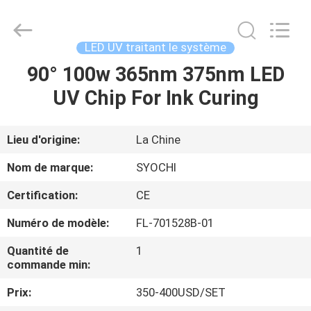
2026
Shenzhen
Syochi
Electronics
Co.,
LED UV traitant le système
Ltd.
All
90° 100w 365nm 375nm LED
MAISON
Rights
Reserved.
UV Chip For Ink Curing
PRODUITS
Lieu d'origine:
La Chine
AU
Nom de marque:
SYOCHI
SUJET
Certification:
CE
DE
Numéro de modèle:
FL-701528B-01
NOUS
Quantité de
1
commande min:
VISITE
Prix:
350-400USD/SET
D'USINE