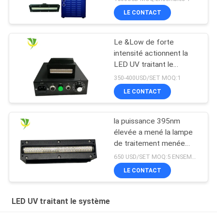
LE CONTACT
Le &Low de forte
intensité actionnent la
LED UV traitant le
dessiccateur UV de
350-400USD/SET MOQ:1
lampe pour l'encre
LE CONTACT
traitée
la puissance 395nm
élevée a mené la lampe
de traitement menée
ultra-violette pour
650 USD/SET MOQ:5 ENSEMBLES
l'imprimante UV à plat
LE CONTACT
LED UV traitant le système