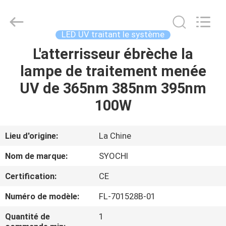
2026
Shenzhen
Syochi
Electronics
Co.,
LED UV traitant le système
Ltd.
All
L'atterrisseur ébrèche la
MAISON
Rights
Reserved.
lampe de traitement menée
PRODUITS
UV de 365nm 385nm 395nm
100W
AU
SUJET
Lieu d'origine:
La Chine
DE
Nom de marque:
SYOCHI
NOUS
Certification:
CE
Numéro de modèle:
FL-701528B-01
VISITE
D'USINE
Quantité de
1