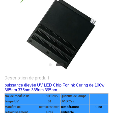
PLAN
DU
SITE
PRIVACY
POLICY
Description de produit
puissance élevée UV LED Chip For Ink Curing de 100w
365nm 375nm 385nm 395nm
No. de modèle de
FL-701528A-
Quantité de lampe
1
lampe UV
01
UV (PCs)
Manière de
refroidissement
Température
0-50
refroidissement
à l'air
ambiante