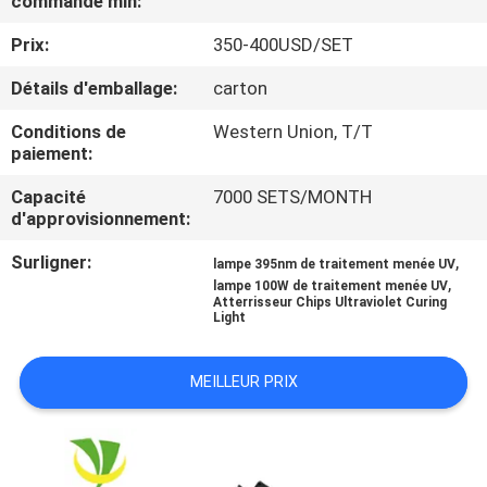
commande min:
Prix:
350-400USD/SET
CONTRÔLE
DE
Détails d'emballage:
carton
QUALITÉ
Conditions de
Western Union, T/T
paiement:
CONTACTEZ-
Capacité
7000 SETS/MONTH
d'approvisionnement:
NOUS
Surligner:
,
lampe 395nm de traitement menée UV
,
lampe 100W de traitement menée UV
NOUVELLES
Atterrisseur Chips Ultraviolet Curing
Light
DEMANDEZ
MEILLEUR PRIX
UNE
CITATION