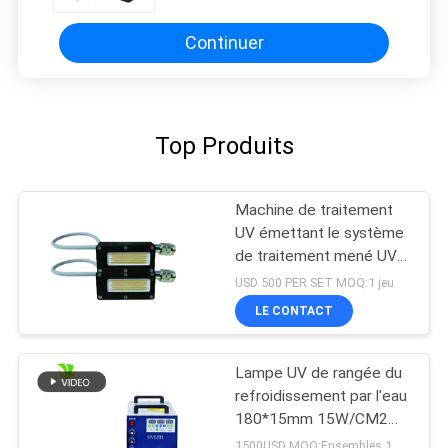
Continuer
Top Produits
Machine de traitement
UV émettant le système
de traitement mené UV
de puissance élevée de
USD 500 PER SET MOQ:1 jeu
la longueur d'onde
LE CONTACT
395nm de la taille 50x20
millimètre
Lampe UV de rangée du
refroidissement par l'eau
180*15mm 15W/CM2
395nm LED
1500USD MOQ:Ensembles 1