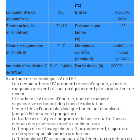
(℃)
Longueur d'onde
395
Entrée
AC220V,
(nanomètre)
50Hz
Émettant la taille
70x15
Puissance par
135
(millimètres)
lampe
(w)
Distance rayonnante
5-10
Méthode de
contrôle de
(millimètre)
contrôle
niveau
(facultatif)
(3-24V)
Intensité d'irradiation (²
5-10, réglable
Durée de vie (h)
20000
de W/cm)
Avantage de technologie UV de LED
Les dessiccateurs UV prennent moins d'espace, ainsi les
magasins peuvent utiliser un équipement plus producteur de
revenu
Utilisations UV moins d'énergie, donc de manière
significative réduisant des frais d'exploitation
L'encre UV va l'encre plus loin que basée sur dissolvant
(jusqu'à 60 pour cent par gallon)
Le traitement UV peut augmenter la sortie quatre fois au-
dessus des processus basés sur dissolvant
Le temps de nettoyage disparaît pratiquement, s'ajoutant
au temps disponible pour la production
La technologie UV ne pollue pas, à l'intérieur ou en dehors du