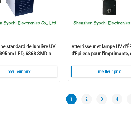
ne standard de lumière UV
Atterrisseur et lampe UV d'É
 395nm LED, 6868 SMD a
d'Epileds pour l'imprimante,
système de séchage d'encre
de séchage mené d'encre U
ozone
meilleur prix
meilleur prix
1
2
3
4