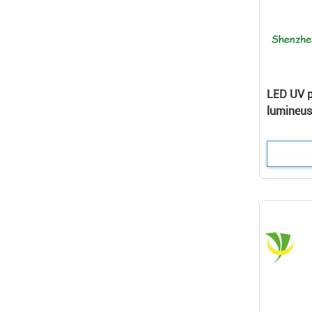
LED UV po
lumineus
10w/Cm2 
Digital