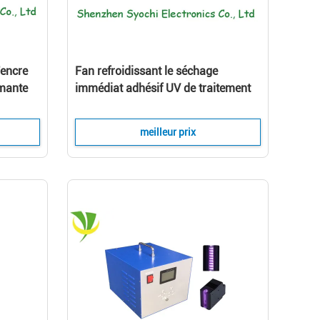
encre
Fan refroidissant le séchage
imante
immédiat adhésif UV de traitement
UV d'équipement de LED, une
garantie d'an
meilleur prix