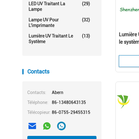
LED UV Traitant La
(29)
Lampe
Lampe UV Pour
(32)
L'imprimante
Lumière U
Lumière UV Traitant Le
(13)
Système
le systè
taille de
d'impres
Contacts
Contacts:
Abern
Téléphone:
86-13480643135
Télécopieur:
86-0755-29455315