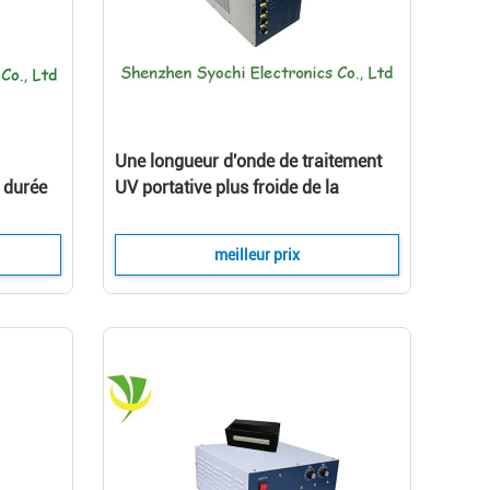
Une longueur d'onde de traitement
 durée
UV portative plus froide de la
 de
machine 395nm aucun Mercury
pour Ricoh Gen5
meilleur prix