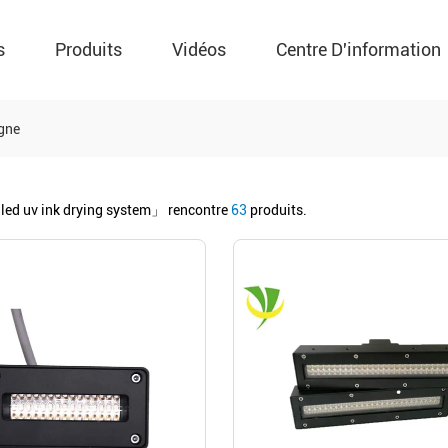
s
Produits
Vidéos
Centre D'information
igne
led uv ink drying system」
rencontre
63
produits.