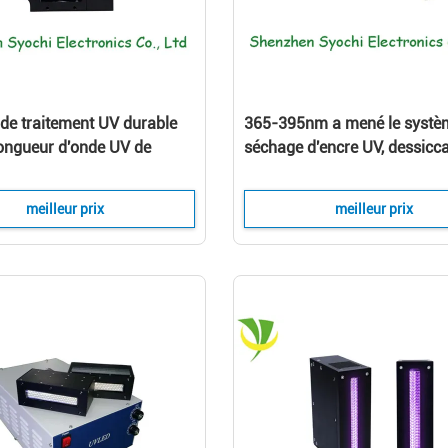
de traitement UV durable
365-395nm a mené le systè
longueur d'onde UV de
séchage d'encre UV, dessicc
t UV linéaire de la lampe
de 180w LED pour l'imprima
nm de LED
compensation
meilleur prix
meilleur prix