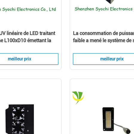
V linéaire de LED traitant
La consommation de puissa
me L100xD10 émettant la
faible a mené le système de
 fenêtre pour la machine
d'encre UV avec l'irradiation
sion
stable et uniforme
meilleur prix
meilleur prix