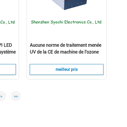
PI LED
Aucune norme de traitement menée
 système
UV de la CE de machine de l'ozone
V AUCUN
395nm pour l'impression UV de
Digital
meilleur prix
>
>>