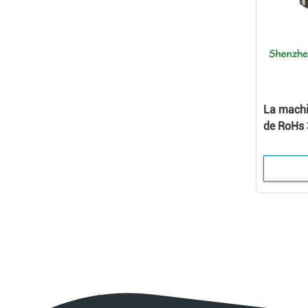
La machi
de RoHs
mené le 
UV