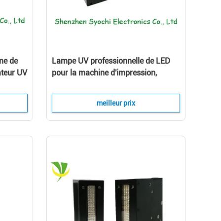
me de
Lampe UV professionnelle de LED
ateur UV
pour la machine d'impression,
nte de
système de séchage mené d'encre
UV
meilleur prix