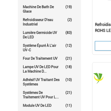
Machine De Bath De
(19)
Glace
Refroidisseur D'eau
(2)
Industriel
Refroidi
ROHS LED
Lumière Germicide UV
(83)
395nm po
De LED
Système Épuré À L'air
(12)
UV-C
Four De Traitement UV
(21)
Lampe UV De LED Pour
(18)
La Machine D...
Adhésif UV Traitant Des
(10)
Systèmes
Systèmes De
(21)
Traitement UV Pour L...
Module UV De LED
(11)