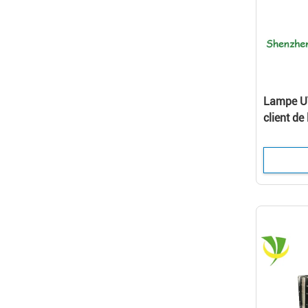
Lampe UV
client de
pour la 
UV de LE