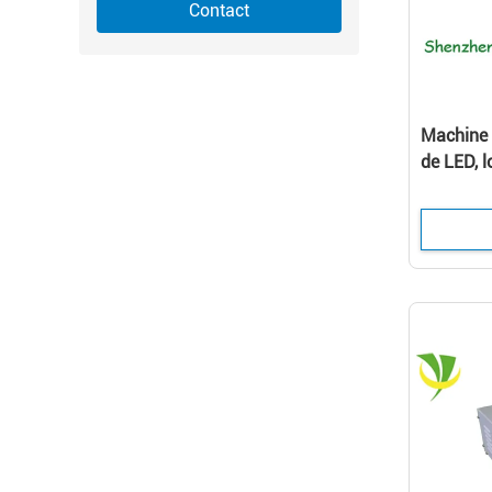
Contact
Machine 
de LED, 
traitemen
365-395