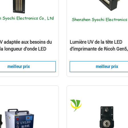
 adaptée aux besoins du
Lumière UV de la tête LED
 la longueur d'onde LED
d'imprimante de Ricoh Gen5,
machine d'impression, encre
de vie UV menée du système
D traitant la lampe
séchage 20000h d'encre
meilleur prix
meilleur prix