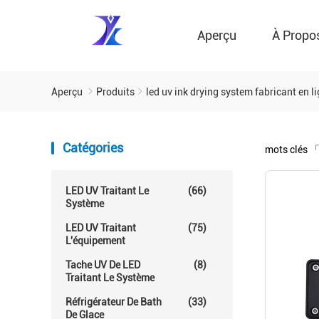
Aperçu
À Propo
Aperçu
Produits
led uv ink drying system fabricant en l
Catégories
mots clés
「
LED UV Traitant Le
(66)
Système
LED UV Traitant
(75)
L'équipement
Tache UV De LED
(8)
Traitant Le Système
Réfrigérateur De Bath
(33)
De Glace