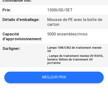
commande min:
Prix:
1500USD/SET
CONTRÔLE
DE
Détails d'emballage:
Mousse de PE avec la boîte de
carton
QUALITÉ
Capacité
5000 ensembles/mois
d'approvisionnement:
CONTACTEZ-
Surligner:
Lampe 10W/CM2 de traitement menée
NOUS
UV
,
,
Lampe de traitement menée UV ROHS
lumière 365nm de traitement UV
portative
NOUVELLES
MEILLEUR PRIX
DEMANDEZ
UNE
CITATION