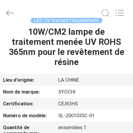
2026
Shenzhen
Syochi
Electronics
Co.,
LED UV traitant l'équipement
Ltd.
All
10W/CM2 lampe de
MAISON
Rights
Reserved.
traitement menée UV ROHS
PRODUITS
365nm pour le revêtement de
résine
AU
SUJET
Lieu d'origine:
LA CHINE
DE
Nom de marque:
SYOCHI
NOUS
Certification:
CE,ROHS
Numéro de modèle:
SL-2001035C-01
VISITE
D'USINE
Quantité de
ensembles 1