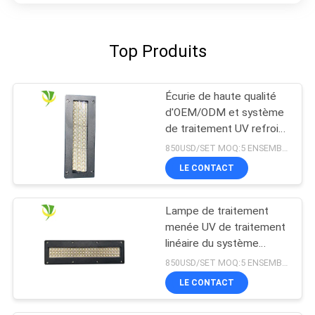
Top Produits
Écurie de haute qualité
d'OEM/ODM et système
de traitement UV refroidi
à l'eau sûr du
850USD/SET MOQ:5 ENSEMBLES
refroidissement par l'eau
LE CONTACT
LED pour la machine
d'impression offset
Lampe de traitement
menée UV de traitement
linéaire du système
365nm 395nm 405nm de
850USD/SET MOQ:5 ENSEMBLES
Shenzhen 1200w
LE CONTACT