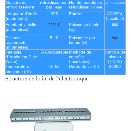
Manière de
refroidissement
No. de modèle de
compresseur
refroidissement
par l'eau
refroidisseur d'eau
Longueur d'onde
395
Entrée
AC220V,
(nanomètre)
(facultatif)
Émettant la taille
Puissance totale
200*10
800
(millimètres)
(w)
Distance
5-10
Puissance par
500
rayonnante
lampe (w)
(millimètres)
Intensité
5-10adjustable
Méthode de
contrôle de
d'irradiation (² de
contrôle
niveau
W/cm)
(facultative)
(3-32V)
Température
10-50
Durée de vie (h)
20000
ambiante (℃)
Structure de boîte de l'électronique :