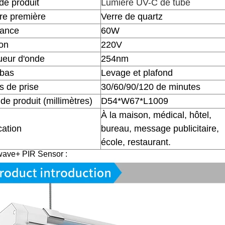
e produit
Lumière UV-C de tube
re première
Verre de quartz
sance
60W
on
220V
eur d'onde
254nm
 bas
Levage et plafond
 de prise
30/60/90/120 de minutes
 de produit (millimètres)
D54*W67*L1009
À la maison, médical, hôtel,
cation
bureau, message publicitaire,
école, restaurant.
wave+ PIR Sensor :