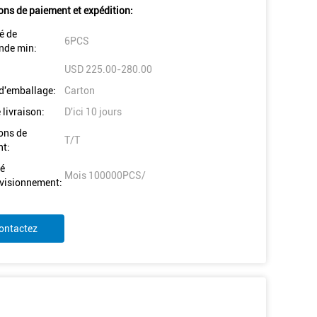
ons de paiement et expédition:
é de
6PCS
de min:
USD 225.00-280.00
 d'emballage:
Carton
 livraison:
D'ici 10 jours
ons de
T/T
t:
é
Mois 100000PCS/
visionnement:
ontactez