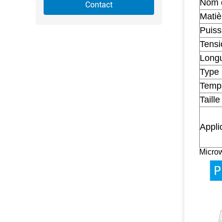
Nom d
Contact
Matiè
Puis
Tensi
Longu
Type
Temps
Taille
Appli
Micro