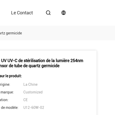
Le Contact
artz germicide
UV UV-C de stérilisation de la lumière 254nm
nsor de tube de quartz germicide
sur le produit:
rigine:
La Chine
 marque:
Customized
ation:
CE
 de modèle:
U12-60W-02