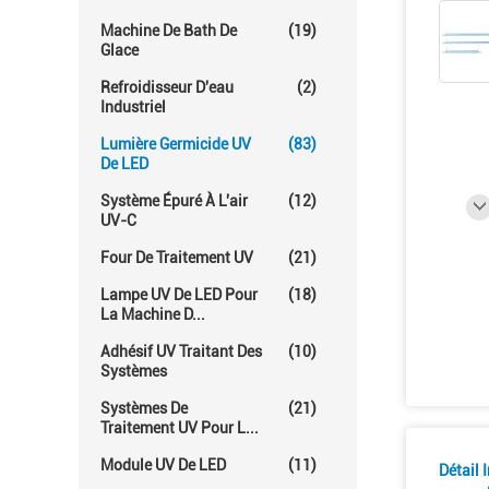
Machine De Bath De
(19)
Glace
Refroidisseur D'eau
(2)
Industriel
Lumière Germicide UV
(83)
De LED
Système Épuré À L'air
(12)
UV-C
Four De Traitement UV
(21)
Lampe UV De LED Pour
(18)
La Machine D...
Adhésif UV Traitant Des
(10)
Systèmes
Systèmes De
(21)
Traitement UV Pour L...
Module UV De LED
(11)
Détail 