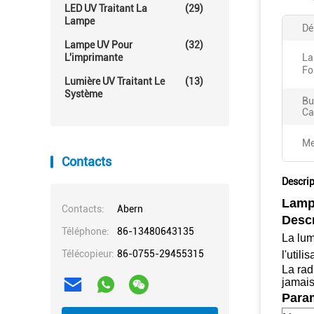
LED UV Traitant La
(29)
Lampe
Dé
Lampe UV Pour
(32)
L'imprimante
La
Fo
Lumière UV Traitant Le
(13)
Système
Bu
Ca
Me
Contacts
Descrip
Lampe
Contacts:
Abern
Descr
Téléphone:
86-13480643135
La lum
Télécopieur:
86-0755-29455315
l'util
La rad
jamais
Param