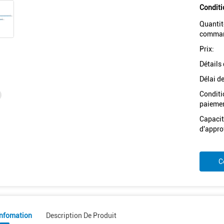
Conditi
Quantit
comman
Prix:
Détails
Délai de
Conditi
paiemen
Capacit
d'appro
C
Infomation
Description De Produit