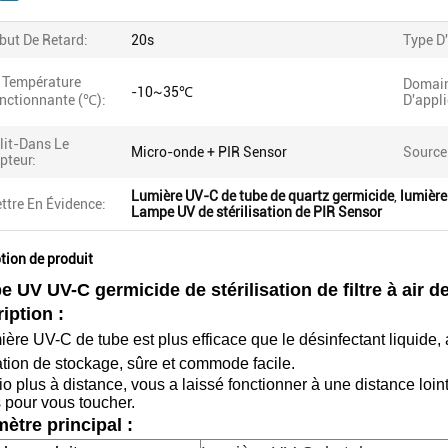
but De Retard:
20s
Type D'
 Température
Domai
-10~35℃
nctionnante (℃):
D'appli
lit-Dans Le
Micro-onde + PIR Sensor
Source
pteur:
Lumière UV-C de tube de quartz germicide
,
lumièr
ttre En Évidence:
Lampe UV de stérilisation de PIR Sensor
tion de produit
 UV UV-C germicide de stérilisation de filtre à air 
iption :
ière UV-C de tube est plus efficace que le désinfectant liquide, 
isation de stockage, sûre et commode facile.
io plus à distance, vous a laissé fonctionner à une distance loi
 pour vous toucher.
ètre principal :