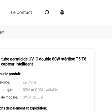
Le Contact
ent
tube germicide UV-C double 80W stérilisé T5 T8
 capteur intelligent
sur le produit:
rigine:
La Chine
 marque:
OEM or ODM available
 de modèle:
SY-U12-80W
ons de paiement et expédition: