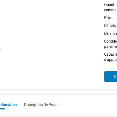
Quantit
comman
Prix:
Détails
Délai de
Conditi
paiemen
Capacit
d'appro
C
Infomation
Description De Produit