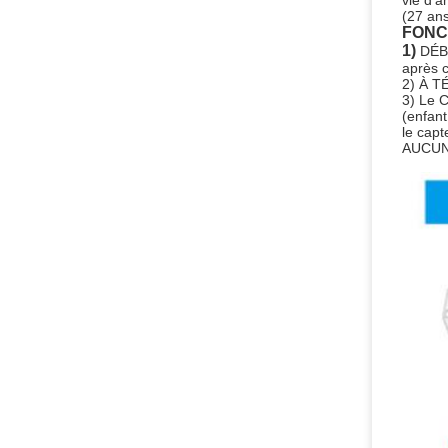
vie d'a
(27 ans
FONC
1) 
DÉB
après 
2) À T
3) Le 
(enfant
le capt
AUCUN