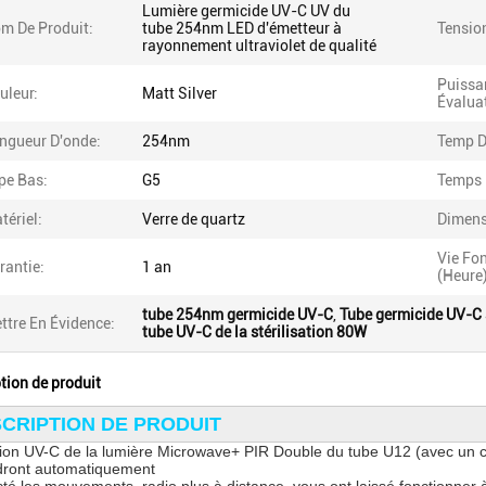
Lumière germicide UV-C UV du
m De Produit:
tube 254nm LED d'émetteur à
Tension
rayonnement ultraviolet de qualité
Puissa
uleur:
Matt Silver
Évalua
ngueur D'onde:
254nm
Temp D
pe Bas:
G5
Temps 
tériel:
Verre de quartz
Dimens
Vie Fo
rantie:
1 an
(heure)
tube 254nm germicide UV-C
,
Tube germicide UV-C s
ttre En Évidence:
tube UV-C de la stérilisation 80W
tion de produit
CRIPTION DE PRODUIT
tion UV-C de la lumière Microwave+ PIR Double du tube U12 (avec un c
ndront automatiquement