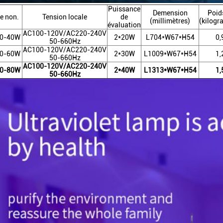
Puissance
Demension
Poid
e non.
Tension locale
de
(millimètres)
(kilog
évaluation
AC100-120V/AC220-240V
0-40W
2*20W
L704*W67*H54
0,
50-660Hz
AC100-120V/AC220-240V
0-60W
2*30W
L1009*W67*H54
1,
50-660Hz
AC100-120V/AC220-240V
0-80W
2*40W
L1313*W67*H54
1,
50-660Hz