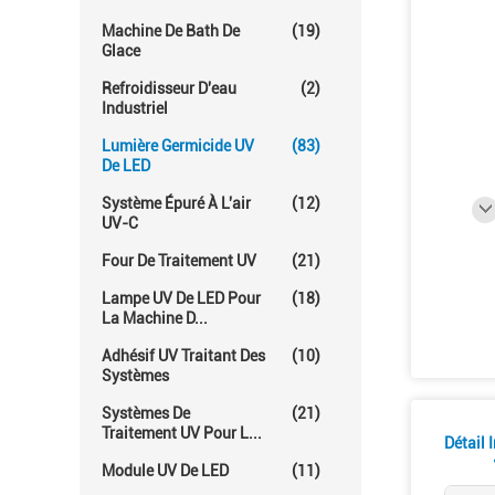
Machine De Bath De
(19)
Glace
Refroidisseur D'eau
(2)
Industriel
Lumière Germicide UV
(83)
De LED
Système Épuré À L'air
(12)
UV-C
Four De Traitement UV
(21)
Lampe UV De LED Pour
(18)
La Machine D...
Adhésif UV Traitant Des
(10)
Systèmes
Systèmes De
(21)
Traitement UV Pour L...
Détail 
Module UV De LED
(11)