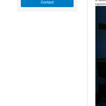
si déte
Contact
rayonn