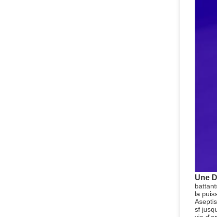
Une 
battant
la puis
Aseptis
sf jusq