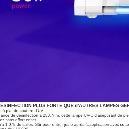
DÉSINFECTION PLUS FORTE QUE d'AUTRES LAMPES GER
s à plat de couture d'UV
sance de désinfection à 253.7nm, cette lampe UV-C d'aseptisant de pièc
ez sans effort entier
u'à 1 075 de salles. Sûr pour entrer juste après l'aseptisation avec cet