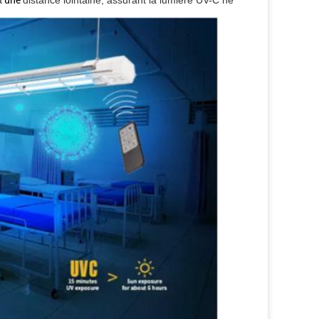
à
une
distance lointaine, assurant la lumière UV-C ne 