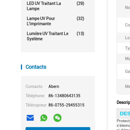
LED UV Traitant La
(29)
No
Lampe
Lampe UV Pour
(32)
L'imprimante
Co
Lumière UV Traitant Le
(13)
Lo
Système
Ty
Ma
Contacts
Ga
Contacts:
Abern
Me
Téléphone:
86-13480643135
Descrip
Télécopieur:
86-0755-29455315
DES
Protec
s'étei