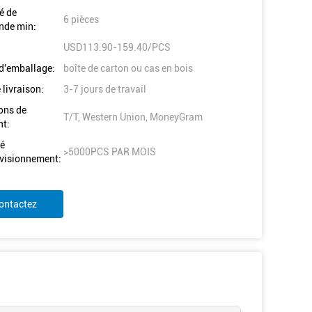
é de
6 pièces
de min:
USD113.90-159.40/PCS
 d'emballage:
boîte de carton ou cas en bois
 livraison:
3-7 jours de travail
ons de
T/T, Western Union, MoneyGram
t:
é
>5000PCS PAR MOIS
visionnement:
ontactez