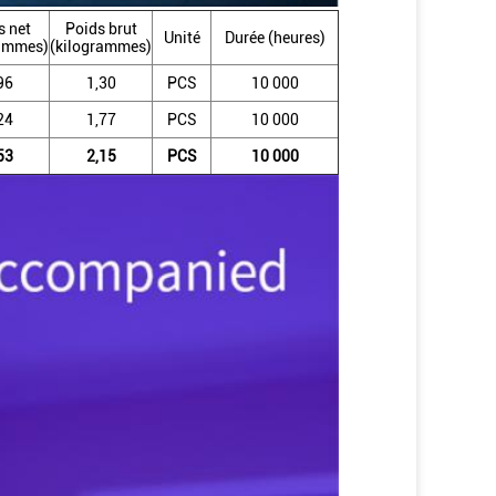
s net
Poids brut
Unité
Durée (heures)
rammes)
(kilogrammes)
96
1,30
PCS
10 000
24
1,77
PCS
10 000
53
2,15
PCS
10 000