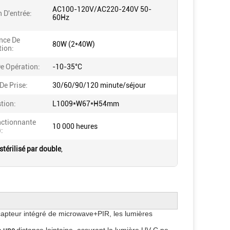
AC100-120V/AC220-240V 50-
 D'entrée:
60Hz
nce De
80W (2*40W)
tion:
e Opération:
-10-35°C
De Prise:
30/60/90/120 minute/séjour
tion:
L1009*W67*H54mm
nctionnante
10 000 heures
:
térilisé par double
,
apteur intégré de microwave+PIR, les lumières 