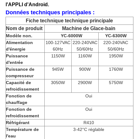
l'APPLI d'Android.
Données techniques principales :
Fiche technique technique principale
Nom de produit
Machine de Glace-bain
Modèle non.
YC-6000W
YC-6300W
Alimentation
100-127VAC
220-240VAC
220-240VAC
d'énergie
60Hz
50/60Hz
50/60Hz
Puissance
1150W
1160W
1950W
d'entrée
Puissance de
945W
900W
1760W
compresseur
Capacité de
3050W
2900W
5750W
refroidissement
Fonction de
Oui
chauffage
Fonction de
Oui
refroidissement
Réfrigérant
R410
Température de
3-42°C réglable
l'eau