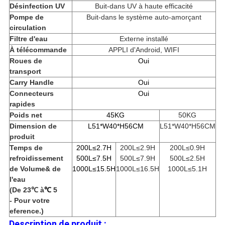
Désinfection UV
Buit-dans UV à haute efficacité
Pompe de
Buit-dans le système auto-amorçant
circulation
Filtre d'eau
Externe installé
À télécommande
APPLI d'Android, WIFI
Roues de
Oui
transport
Carry Handle
Oui
Connecteurs
Oui
rapides
Poids net
45KG
50KG
Dimension de
L51*W40*H56CM
L51*W40*H56CM
produit
Temps de
200L≤2.7H
200L≤2.9H
200L≤0.9H
refroidissement
500L≤7.5H
500L≤7.9H
500L≤2.5H
de Volume& de
1000L≤15.5H
1000L≤16.5H
1000L≤5.1H
l'eau
(De 23℃ à
℃
5
- Pour votre
eference.)
Description de produit :