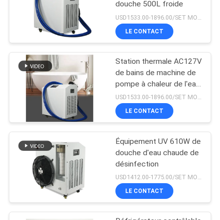
douche 500L froide
USD1533.00-1896.00/SET MOQ:1SET
LE CONTACT
Station thermale AC127V
de bains de machine de
pompe à chaleur de l'eau
de repêchage de sport
USD1533.00-1896.00/SET MOQ:1SET
LE CONTACT
Équipement UV 610W de
douche d'eau chaude de
désinfection
USD1412.00-1775.00/SET MOQ:1SET
LE CONTACT