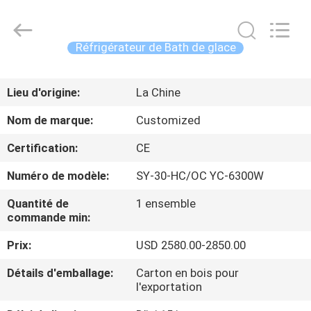
2026
Shenzhen
Syochi
Electronics
Co.,
Réfrigérateur de Bath de glace
Ltd.
All
MAISON
Rights
Reserved.
Lieu d'origine:
La Chine
PRODUITS
Nom de marque:
Customized
Certification:
CE
AU
Numéro de modèle:
SY-30-HC/OC YC-6300W
SUJET
Quantité de
1 ensemble
DE
commande min:
NOUS
Prix:
USD 2580.00-2850.00
VISITE
Détails d'emballage:
Carton en bois pour
l'exportation
D'USINE