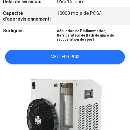
Délai de livraison:
D'ici 15 jours
CONTRÔLE
Capacité
10000 mois de PCS/
d'approvisionnement:
DE
Surligner:
,
Réduction de l' inflammation
QUALITÉ
Réfrigérateur de Bath de glace de
récupération de sport
CONTACTEZ-
MEILLEUR PRIX
NOUS
NOUVELLES
DEMANDEZ
UNE
CITATION