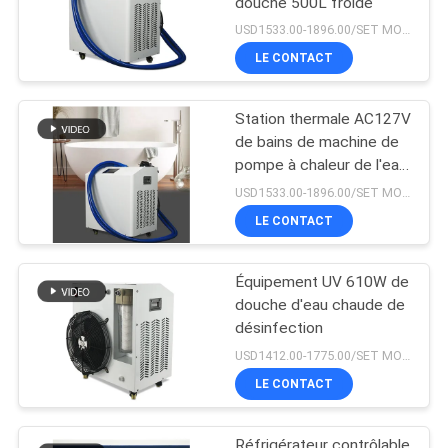
douche 500L froide
USD1533.00-1896.00/SET MOQ:1SET
LE CONTACT
Station thermale AC127V
de bains de machine de
pompe à chaleur de l'eau
de repêchage de sport
USD1533.00-1896.00/SET MOQ:1SET
LE CONTACT
Équipement UV 610W de
douche d'eau chaude de
désinfection
USD1412.00-1775.00/SET MOQ:1SET
LE CONTACT
Réfrigérateur contrôlable