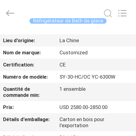
2026
Shenzhen
Syochi
Electronics
Co.,
Réfrigérateur de Bath de glace
Ltd.
All
MAISON
Rights
Reserved.
Lieu d'origine:
La Chine
PRODUITS
Nom de marque:
Customized
Certification:
CE
AU
Numéro de modèle:
SY-30-HC/OC YC-6300W
SUJET
Quantité de
1 ensemble
DE
commande min:
NOUS
Prix:
USD 2580.00-2850.00
VISITE
Détails d'emballage:
Carton en bois pour
l'exportation
D'USINE