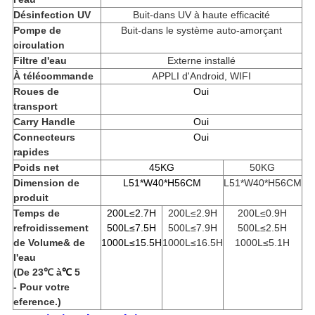
Désinfection UV
Buit-dans UV à haute efficacité
Pompe de
Buit-dans le système auto-amorçant
circulation
Filtre d'eau
Externe installé
À télécommande
APPLI d'Android, WIFI
Roues de
Oui
transport
Carry Handle
Oui
Connecteurs
Oui
rapides
Poids net
45KG
50KG
Dimension de
L51*W40*H56CM
L51*W40*H56CM
produit
Temps de
200L≤2.7H
200L≤2.9H
200L≤0.9H
refroidissement
500L≤7.5H
500L≤7.9H
500L≤2.5H
de Volume& de
1000L≤15.5H
1000L≤16.5H
1000L≤5.1H
l'eau
(De 23℃ à
℃
5
- Pour votre
eference.)