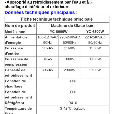
-
Approprié au refroidissement par l'eau et à
la
chauffage d'intérieur et extérieurs.
Données techniques principales :
Fiche technique technique principale
Nom de produit
Machine de Glace-bain
Modèle non.
YC-6000W
YC-6300W
Alimentation
100-127VAC
220-240VAC
220-240VAC
d'énergie
60Hz
50/60Hz
50/60Hz
Puissance
1150W
1160W
1950W
d'entrée
Puissance de
945W
900W
1760W
compresseur
Capacité de
3050W
2900W
5750W
refroidissement
Fonction de
Oui
chauffage
Fonction de
Oui
refroidissement
Réfrigérant
R410
Température de
3-42°C réglable
l'eau