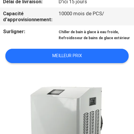
Délai de livraison:
D'ici 15 jours
CONTRÔLE
Capacité
10000 mois de PCS/
d'approvisionnement:
DE
Surligner:
,
Chiller de bain à glace à eau froide
QUALITÉ
Refroidisseur de bains de glace extérieur
CONTACTEZ-
MEILLEUR PRIX
NOUS
NOUVELLES
DEMANDEZ
UNE
CITATION