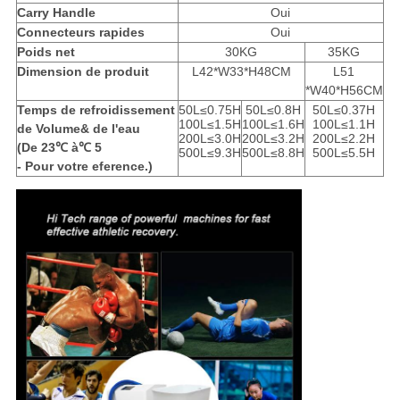
Carry Handle
Oui
Connecteurs rapides
Oui
Poids net
30KG
35KG
Dimension de produit
L42*W33*H48CM
L51
*W40*H56CM
Temps de refroidissement
50L≤0.75H
50L≤0.8H
50L≤0.37H
100L≤1.5H
100L≤1.6H
100L≤1.1H
de Volume& de l'eau
200L≤3.0H
200L≤3.2H
200L≤2.2H
(De 23℃ à
℃
5
500L≤9.3H
500L≤8.8H
500L≤5.5H
- Pour votre eference.)