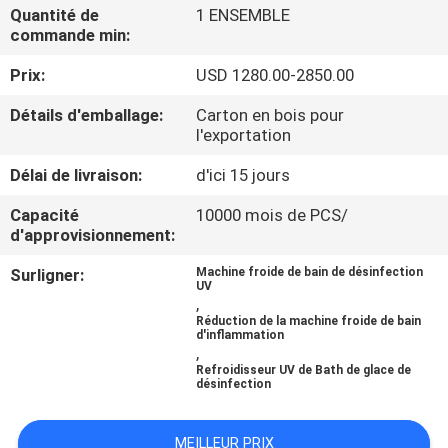
Quantité de
1 ENSEMBLE
commande min:
CONTRÔLE
Prix:
USD 1280.00-2850.00
DE
QUALITÉ
Détails d'emballage:
Carton en bois pour
l'exportation
CONTACTEZ-
Délai de livraison:
d'ici 15 jours
NOUS
Capacité
10000 mois de PCS/
d'approvisionnement:
NOUVELLES
Surligner:
Machine froide de bain de désinfection
UV
,
Réduction de la machine froide de bain
DEMANDEZ
d'inflammation
,
UNE
Refroidisseur UV de Bath de glace de
désinfection
CITATION
MEILLEUR PRIX