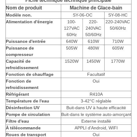
Fiche technique technique principale
Nom de produit
Machine de Glace-bain
Modèle non.
SY-06-OC
SY-08-HC
Alimentation d'énergie
100-
220-
220-240VAC
127VAC
240VAC
50/60Hz
60Hz
50/60Hz
Puissance d'entrée
640W
610W
710W
Puissance de
505W
480W
605W
compresseur
Capacité de
1520W
1450W
1770W
refroidissement
Fonction de chauffage
Facultatif
Fonction de
Oui
refroidissement
Réfrigérant
R410A
Température de l'eau
3-42°C réglable
Désinfection UV
Buit-dans UV à haute efficacité
Pompe de circulation
Buit-dans le système auto-amorçant
Filtre d'eau
Externe installé
À télécommande
APPLI d'Android, WIFI
Roues de transport
Oui