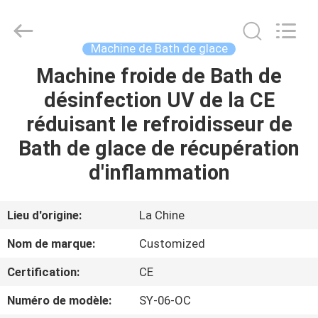
2026
Shenzhen
Syochi
Electronics
Co.,
Machine de Bath de glace
Ltd.
All
Machine froide de Bath de
MAISON
Rights
Reserved.
désinfection UV de la CE
PRODUITS
réduisant le refroidisseur de
Bath de glace de récupération
AU
d'inflammation
SUJET
DE
Lieu d'origine:
La Chine
NOUS
Nom de marque:
Customized
Certification:
CE
VISITE
Numéro de modèle:
SY-06-OC
D'USINE