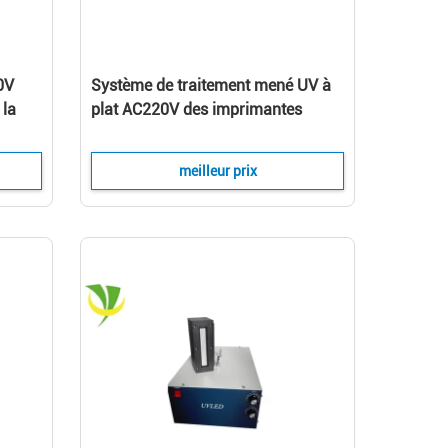
0V
Système de traitement mené UV à
 la
plat AC220V des imprimantes
365nm réglable
meilleur prix