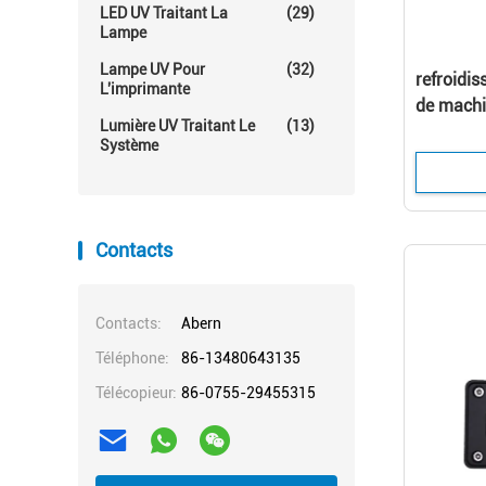
LED UV Traitant La
(29)
Lampe
Lampe UV Pour
(32)
refroidi
L'imprimante
de machi
Lumière UV Traitant Le
(13)
395NM po
Système
Contacts
Contacts:
Abern
Téléphone:
86-13480643135
Télécopieur:
86-0755-29455315