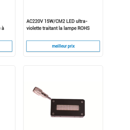
AC220V 15W/CM2 LED ultra-
 à
violette traitant la lampe ROHS
f
pour faire la colle cuire au four de
remplaçants
meilleur prix