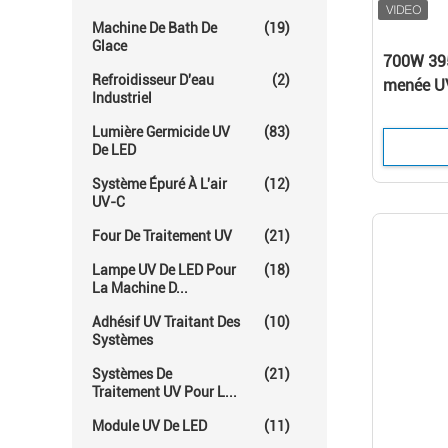
Machine De Bath De
(19)
Glace
700W 39
Refroidisseur D'eau
(2)
menée U
Industriel
10w/cm2 
Lumière Germicide UV
(83)
De LED
Système Épuré À L'air
(12)
UV-C
Four De Traitement UV
(21)
Lampe UV De LED Pour
(18)
La Machine D...
Adhésif UV Traitant Des
(10)
Systèmes
Systèmes De
(21)
Traitement UV Pour L...
Module UV De LED
(11)