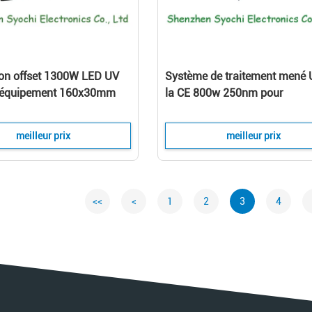
on offset 1300W LED UV
Système de traitement mené 
 l'équipement 160x30mm
la CE 800w 250nm pour
l'imprimante 1390 A3
meilleur prix
meilleur prix
<<
<
1
2
3
4