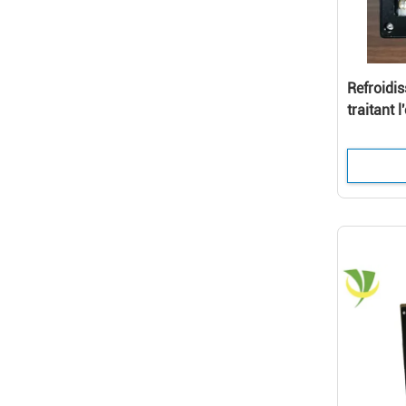
Refroidi
traitant
l'imprima