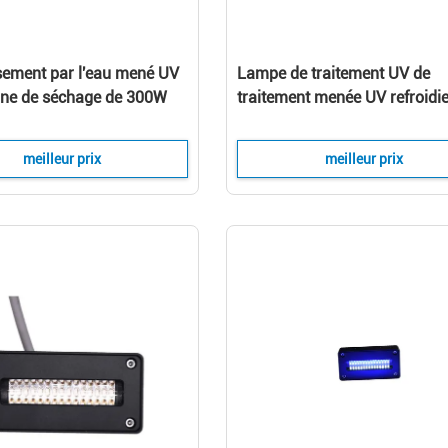
ssement par l'eau mené UV
Lampe de traitement UV de
ne de séchage de 300W
traitement menée UV refroidie
ur l'impression
l'eau de l'ÉPI LED du dispositi
395nm
meilleur prix
meilleur prix