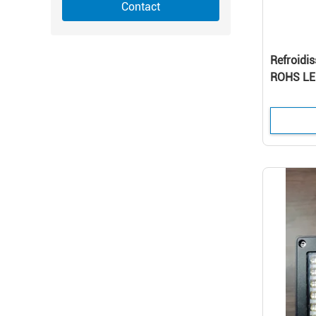
Contact
Refroidi
ROHS LED
395nm po