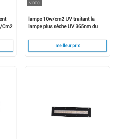
ent
lampe 10w/cm2 UV traitant la
w/Cm2
lampe plus sèche UV 365nm du
système LED pour l'imprimante de
Handtop
meilleur prix