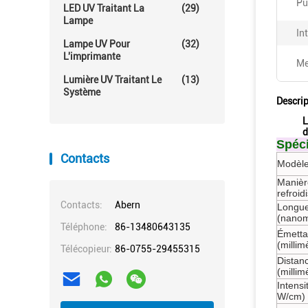
Pu
LED UV Traitant La
(29)
Lampe
In
Lampe UV Pour
(32)
L'imprimante
Me
Lumière UV Traitant Le
(13)
Système
Descrip
L
d
Spéci
Contacts
Modèle
Manièr
refroi
Contacts:
Abern
Longue
(nanom
Téléphone:
86-13480643135
Émettan
(millim
Télécopieur:
86-0755-29455315
Distan
(millim
Intensi
W/cm)