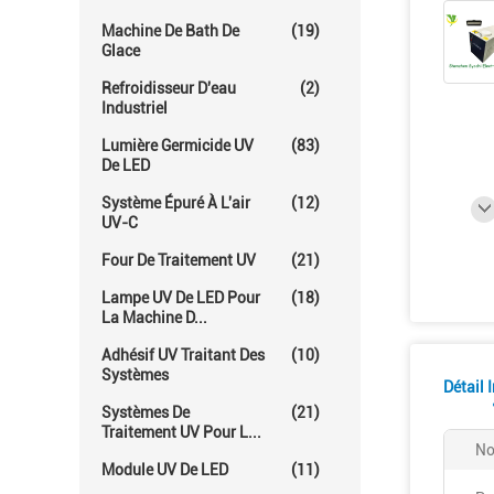
Machine De Bath De
(19)
Glace
Refroidisseur D'eau
(2)
Industriel
Lumière Germicide UV
(83)
De LED
Système Épuré À L'air
(12)
UV-C
Four De Traitement UV
(21)
Lampe UV De LED Pour
(18)
La Machine D...
Adhésif UV Traitant Des
(10)
Systèmes
Détail 
Systèmes De
(21)
Traitement UV Pour L...
No
Module UV De LED
(11)