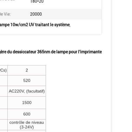
180*20
e Vie:
20000
ampe 10w/cm2 UV traitant le système
,
égère du dessiccateur 365nm de lampe pour l'imprimante
PCs)
2
520
AC220V, (facultatif)
1500
600
contrôle de niveau
(3-24V)