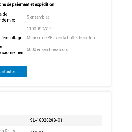
ons de paiement et expédition:
é de
5 ensembles
de min:
1100USD/SET
 d'emballage:
Mousse de PE avec la boîte de carton
é
5000 ensembles/mois
visionnement:
ontactez
:
SL-1802028B-01
on De La