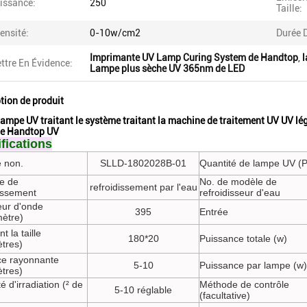
issance:
250
Taille:
tensité:
0-10w/cm2
Durée D
Imprimante UV Lamp Curing System de Handtop
,
l
ttre En Évidence:
Lampe plus sèche UV 365nm de LED
tion de produit
ampe UV traitant le système traitant la machine de traitement UV UV l
e Handtop UV
fications
 non.
SLLD-1802028B-01
Quantité de lampe UV (
e de
No. de modèle de
refroidissement par l'eau
dissement
refroidisseur d'eau
ur d'onde
395
Entrée
ètre)
t la taille
180*20
Puissance totale (w)
ètres)
ce rayonnante
5-10
Puissance par lampe (w)
ètres)
té d'irradiation (² de
Méthode de contrôle
5-10 réglable
(facultative)