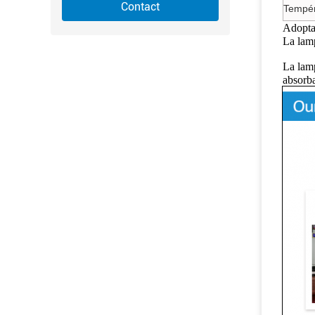
Contact
Tempér
Adoptan
La lam
La lam
absorba