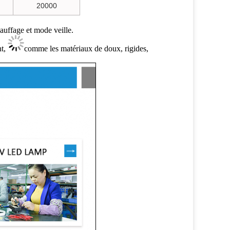
20000
uffage et mode veille.
nt,
comme les matériaux de doux, rigides,