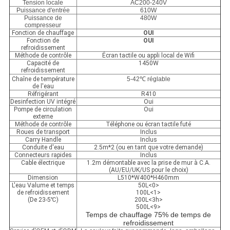
Tension locale
AC200-240V
Puissance d'entrée
610W
Puissance de
480W
compresseur
Fonction de chauffage
OUI
Fonction de
OUI
refroidissement
Méthode de contrôle
Écran tactile ou appli local de Wifi
Capacité de
1450W
refroidissement
Chaîne de température
5-42℃ réglable
de l'eau
Réfrigérant
R410
Desinfection UV intégré
Oui
Pompe de circulation
Oui
externe
Méthode de contrôle
Téléphone ou écran tactile futé
Roues de transport
Inclus
Carry Handle
Inclus
Conduite d'eau
2.5m*2 (ou en tant que votre demande)
Connecteurs rapides
Inclus
Cable électrique
1.2m démontable avec la prise de mur à C.A.
(AU/EU/UK/US pour le choix)
Dimension
L510*W400*H460mm
L'eau Valume et temps
50L<0>
de refroidissement
100L<1>
(De 23-5℃)
200L<3h>
500L<9>
Temps de chauffage 75% de temps de
refroidissement