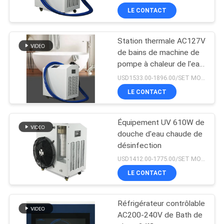
LE CONTACT
Station thermale AC127V
de bains de machine de
pompe à chaleur de l'eau
de repêchage de sport
USD1533.00-1896.00/SET MOQ:1SET
LE CONTACT
Équipement UV 610W de
douche d'eau chaude de
désinfection
USD1412.00-1775.00/SET MOQ:1SET
LE CONTACT
Réfrigérateur contrôlable
AC200-240V de Bath de