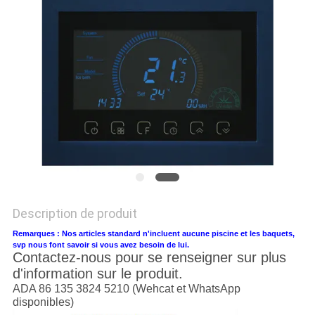
PLAN
DU
SITE
PRIVACY
POLICY
Description de produit
Remarques : Nos articles standard n'incluent aucune piscine et les baquets,
svp nous font savoir si vous avez besoin de lui.
Contactez-nous pour se renseigner sur plus
d'information sur le produit.
ADA 86 135 3824 5210 (Wehcat et WhatsApp
disponibles)