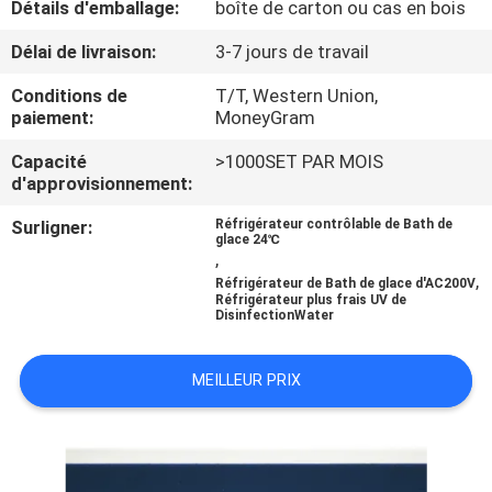
Détails d'emballage:
boîte de carton ou cas en bois
CONTRÔLE
Délai de livraison:
3-7 jours de travail
DE
Conditions de
T/T, Western Union,
paiement:
MoneyGram
QUALITÉ
Capacité
>1000SET PAR MOIS
d'approvisionnement:
CONTACTEZ-
Surligner:
Réfrigérateur contrôlable de Bath de
NOUS
glace 24℃
,
,
Réfrigérateur de Bath de glace d'AC200V
NOUVELLES
Réfrigérateur plus frais UV de
DisinfectionWater
DEMANDEZ
MEILLEUR PRIX
UNE
CITATION