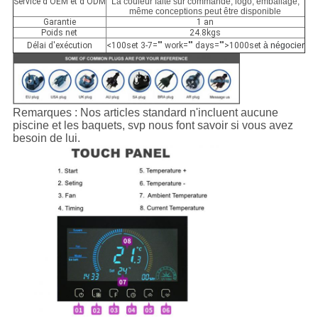
Service d'OEM et d'ODM
La couleur faite sur commande, logo, emballage,
même conceptions peut être disponible
Garantie
1 an
Poids net
24.8kgs
Délai d'exécution
<100set 3-7="" work="" days="">1000set
à négocier
Remarques : Nos articles standard n'incluent aucune
piscine et les baquets, svp nous font savoir si vous avez
besoin de lui.