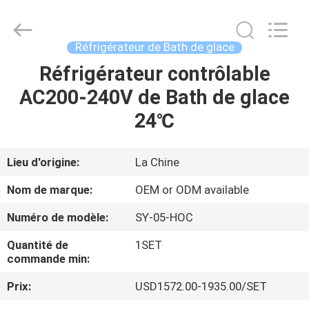
2026
Shenzhen
Syochi
Electronics
Co.,
Réfrigérateur de Bath de glace
Ltd.
All
Réfrigérateur contrôlable
MAISON
Rights
Reserved.
AC200-240V de Bath de glace
PRODUITS
24℃
AU
Lieu d'origine:
La Chine
SUJET
Nom de marque:
OEM or ODM available
DE
Numéro de modèle:
SY-05-HOC
NOUS
Quantité de
1SET
commande min:
VISITE
Prix:
USD1572.00-1935.00/SET
D'USINE