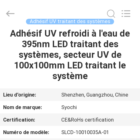
2026
Shenzhen
Syochi
Electronics
Co.,
Adhésif UV traitant des systèmes
Ltd.
All
Adhésif UV refroidi à l'eau de
MAISON
Rights
Reserved.
395nm LED traitant des
PRODUITS
systèmes, secteur UV de
100x100mm LED traitant le
AU
système
SUJET
DE
Lieu d'origine:
Shenzhen, Guangzhou, Chine
NOUS
Nom de marque:
Syochi
Certification:
CE&RoHs certification
VISITE
Numéro de modèle:
SLCD-10010035A-01
D'USINE