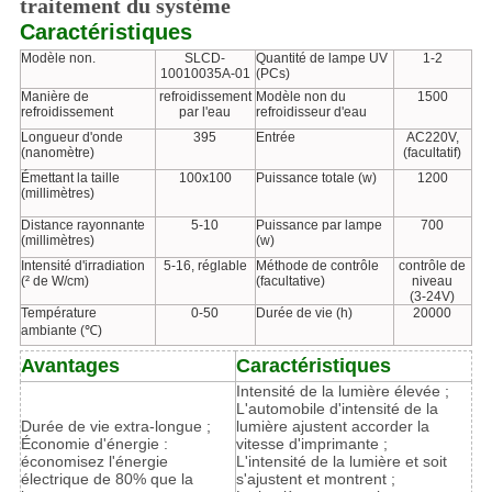
traitement du système
Caractéristiques
Modèle non.
SLCD-
Quantité de lampe UV
1-2
10010035A-01
(PCs)
Manière de
refroidissement
Modèle non du
1500
refroidissement
par l'eau
refroidisseur d'eau
Longueur d'onde
395
Entrée
AC220V,
(nanomètre)
(facultatif)
Émettant la taille
100x100
Puissance totale (w)
1200
(millimètres)
Distance rayonnante
5-10
Puissance par lampe
700
(millimètres)
(w)
Intensité d'irradiation
5-16, réglable
Méthode de contrôle
contrôle de
(² de W/cm)
(facultative)
niveau
(3-24V)
Température
0-50
Durée de vie (h)
20000
ambiante (℃)
Avantages
Caractéristiques
Intensité de la lumière élevée ;
L'automobile d'intensité de la
Durée de vie extra-longue ;
lumière ajustent accorder la
Économie d'énergie :
vitesse d'imprimante ;
économisez l'énergie
L'intensité de la lumière et soit
électrique de 80% que la
s'ajustent et montrent ;