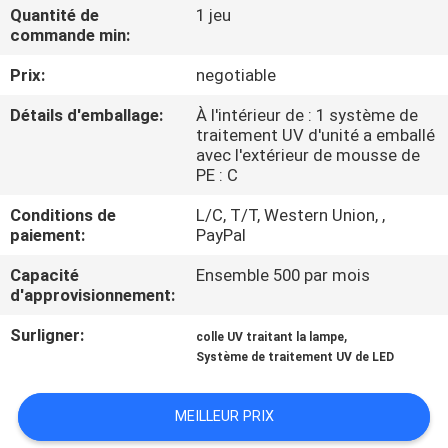
Quantité de
1 jeu
commande min:
CONTRÔLE
Prix:
negotiable
DE
QUALITÉ
Détails d'emballage:
À l'intérieur de : 1 système de
traitement UV d'unité a emballé
avec l'extérieur de mousse de
CONTACTEZ-
PE : C
NOUS
Conditions de
L/C, T/T, Western Union, ,
paiement:
PayPal
NOUVELLES
Capacité
Ensemble 500 par mois
d'approvisionnement:
Surligner:
,
DEMANDEZ
colle UV traitant la lampe
Système de traitement UV de LED
UNE
CITATION
MEILLEUR PRIX