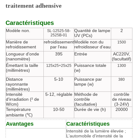
traitement adhensive
Caractéristiques
Modèle non.
Quantité de lampe
2
SL-12525-58-
2525B-01
UV (PCs)
Manière de
refroidissement
Modèle non du
1500
refroidissement
par l'eau
refroidisseur d'eau
Longueur d'onde
395
Entrée
AC220V,
(nanomètre)
(facultatif)
Émettant la taille
Puissance totale
125x25+25x25
1300
(millimètres)
(w)
Distance
5-10
Puissance par
380
rayonnante
lampe (w)
(millimètres)
Intensité
5-12, réglable
Méthode de
contrôle
d'irradiation (² de
contrôle
de niveau
W/cm)
(facultative)
(3-24V)
Température
10-50
Durée de vie (h)
20000
ambiante (℃)
Avantages
Caractéristiques
Intensité de la lumière élevée ;
L'automobile d'intensité de la