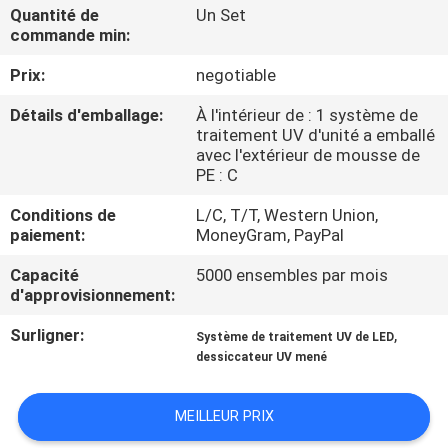
Quantité de
Un Set
commande min:
CONTRÔLE
Prix:
negotiable
DE
QUALITÉ
Détails d'emballage:
À l'intérieur de : 1 système de
traitement UV d'unité a emballé
avec l'extérieur de mousse de
CONTACTEZ-
PE : C
NOUS
Conditions de
L/C, T/T, Western Union,
paiement:
MoneyGram, PayPal
NOUVELLES
Capacité
5000 ensembles par mois
d'approvisionnement:
Surligner:
,
DEMANDEZ
Système de traitement UV de LED
dessiccateur UV mené
UNE
CITATION
MEILLEUR PRIX