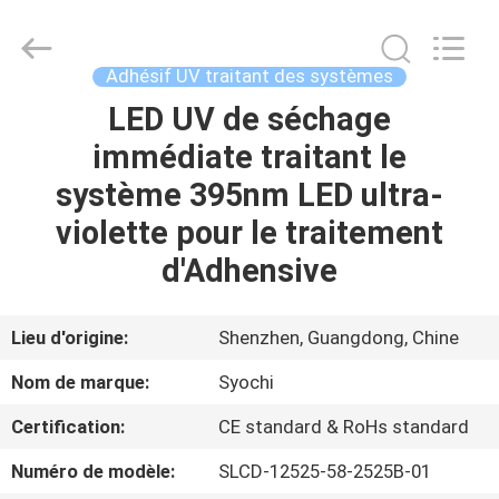
2026
Shenzhen
Syochi
Electronics
Co.,
Adhésif UV traitant des systèmes
Ltd.
All
LED UV de séchage
MAISON
Rights
Reserved.
immédiate traitant le
PRODUITS
système 395nm LED ultra-
violette pour le traitement
AU
d'Adhensive
SUJET
DE
Lieu d'origine:
Shenzhen, Guangdong, Chine
NOUS
Nom de marque:
Syochi
Certification:
CE standard & RoHs standard
VISITE
Numéro de modèle:
SLCD-12525-58-2525B-01
D'USINE