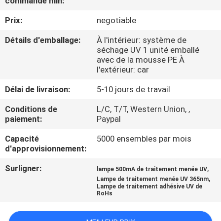
commande min:
Prix:
negotiable
CONTRÔLE
DE
Détails d'emballage:
À l'intérieur: système de
séchage UV 1 unité emballé
QUALITÉ
avec de la mousse PE À
l'extérieur: car
CONTACTEZ-
Délai de livraison:
5-10 jours de travail
NOUS
Conditions de
L/C, T/T, Western Union, ,
paiement:
Paypal
NOUVELLES
Capacité
5000 ensembles par mois
d'approvisionnement:
DEMANDEZ
Surligner:
,
lampe 500mA de traitement menée UV
,
Lampe de traitement menée UV 365nm
UNE
Lampe de traitement adhésive UV de
RoHs
CITATION