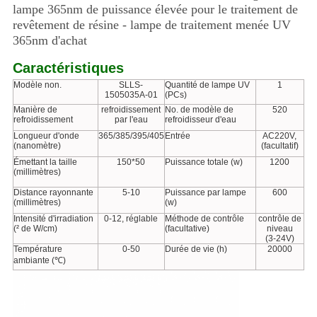
lampe 365nm de puissance élevée pour le traitement de
revêtement de résine - lampe de traitement menée UV
365nm d'achat
Caractéristiques
Modèle non.
SLLS-
Quantité de lampe UV
1
1505035A-01
(PCs)
Manière de
refroidissement
No. de modèle de
520
refroidissement
par l'eau
refroidisseur d'eau
Longueur d'onde
365/385/395/405
Entrée
AC220V,
(nanomètre)
(facultatif)
Émettant la taille
150*50
Puissance totale (w)
1200
(millimètres)
Distance rayonnante
5-10
Puissance par lampe
600
(millimètres)
(w)
Intensité d'irradiation
0-12, réglable
Méthode de contrôle
contrôle de
(² de W/cm)
(facultative)
niveau
(3-24V)
Température
0-50
Durée de vie (h)
20000
ambiante (℃)