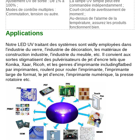
Ajustement UV de sortie : De 1% à
La lampe UV simple peut être
100% ;
commandée indépendamment ;
Modes de contrôle multiples :
Court-circuit de avertissement de
Commutation, tension ou autre.
moment ;
Au-dessus de l'alarme de la
température, assurez les produits
fonctionnent bien.
Applications
Notre LED UV traitant des systèmes sont widly employées dans
l'industrie du verre, l'industrie de décoration, les matériaux de
construction industrie, l'industrie du meuble, etc. Il convient aux
sortes stigmatisent des pulvérisateurs de jet d'encre tels que
Konika, Xaar, Ricoh, et les genres d'imprimante includingflatbed
par imprimantes, roulent pour rouler l'imprimante, l'imprimante
large de format, le jet d'encre, l'imprimante numérique, la presse
rotatoire etc.