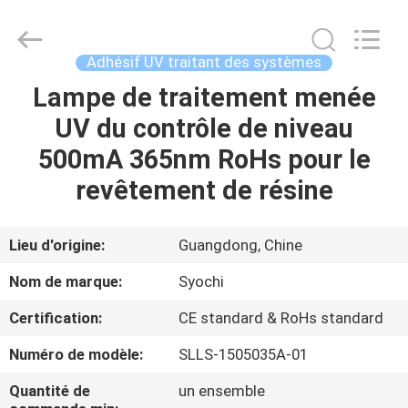
2026
Shenzhen
Syochi
Electronics
Co.,
Adhésif UV traitant des systèmes
Ltd.
All
Lampe de traitement menée
MAISON
Rights
Reserved.
UV du contrôle de niveau
PRODUITS
500mA 365nm RoHs pour le
revêtement de résine
AU
SUJET
Lieu d'origine:
Guangdong, Chine
DE
Nom de marque:
Syochi
NOUS
Certification:
CE standard & RoHs standard
Numéro de modèle:
SLLS-1505035A-01
VISITE
D'USINE
Quantité de
un ensemble