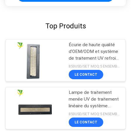
Top Produits
Écurie de haute qualité
d'OEM/ODM et système
de traitement UV refroidi
à l'eau sûr du
850USD/SET MOQ:5 ENSEMBLES
refroidissement par l'eau
LE CONTACT
LED pour la machine
d'impression offset
Lampe de traitement
menée UV de traitement
linéaire du système
365nm 395nm 405nm de
850USD/SET MOQ:5 ENSEMBLES
Shenzhen 1200w
LE CONTACT