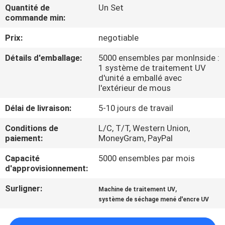
Quantité de
Un Set
commande min:
CONTRÔLE
Prix:
negotiable
DE
QUALITÉ
Détails d'emballage:
5000 ensembles par monInside :
1 système de traitement UV
d'unité a emballé avec
CONTACTEZ-
l'extérieur de mous
NOUS
Délai de livraison:
5-10 jours de travail
Conditions de
L/C, T/T, Western Union,
NOUVELLES
paiement:
MoneyGram, PayPal
Capacité
5000 ensembles par mois
d'approvisionnement:
DEMANDEZ
UNE
Surligner:
,
Machine de traitement UV
système de séchage mené d'encre UV
CITATION