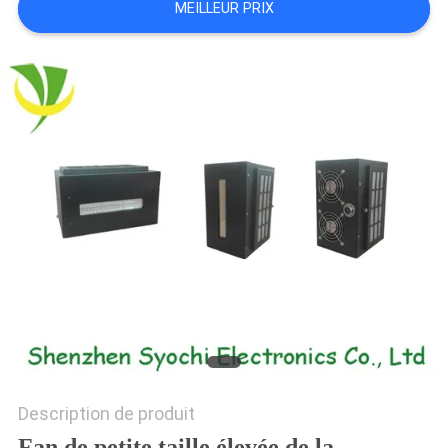
MEILLEUR PRIX
PLAN
DU
SITE
PRIVACY
POLICY
Description de produit
Fan de petite taille élevée de la