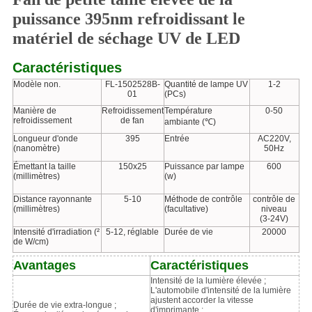
puissance 395nm refroidissant le
matériel de séchage UV de LED
Caractéristiques
Modèle non.
FL-1502528B-
Quantité de lampe UV
1-2
01
(PCs)
Manière de
Refroidissement
Température
0-50
refroidissement
de fan
ambiante (℃)
Longueur d'onde
395
Entrée
AC220V,
(nanomètre)
50Hz
Émettant la taille
150x25
Puissance par lampe
600
(millimètres)
(w)
Distance rayonnante
5-10
Méthode de contrôle
contrôle de
(millimètres)
(facultative)
niveau
(3-24V)
Intensité d'irradiation (²
5-12, réglable
Durée de vie
20000
de W/cm)
Avantages
Caractéristiques
Intensité de la lumière élevée ;
L'automobile d'intensité de la lumière
ajustent accorder la vitesse
Durée de vie extra-longue ;
d'imprimante ;