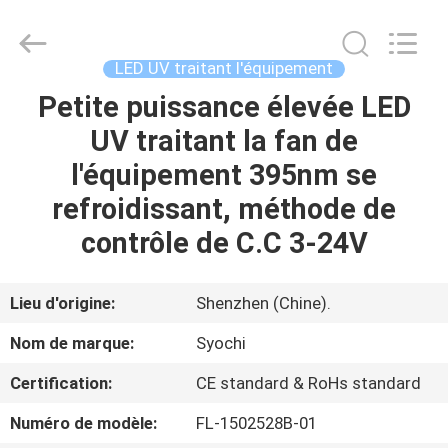
2026
Shenzhen
Syochi
Electronics
Co.,
LED UV traitant l'équipement
Ltd.
All
Petite puissance élevée LED
MAISON
Rights
Reserved.
UV traitant la fan de
PRODUITS
l'équipement 395nm se
refroidissant, méthode de
AU
contrôle de C.C 3-24V
SUJET
DE
Lieu d'origine:
Shenzhen (Chine).
NOUS
Nom de marque:
Syochi
Certification:
CE standard & RoHs standard
VISITE
Numéro de modèle:
FL-1502528B-01
D'USINE